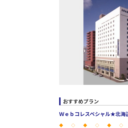
上記航空便のクラスJを利
名古屋
JAL3084
部)
乗継便あり
14:
上記航空便のクラスJを利
名古屋
JAL3117
部)
17:
上記航空便のクラスJを利
おすすめプラン
Ｗｅｂコレスペシャル★北海道 
◆ ◇ ◆ ◇ ◆ ◇