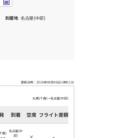
到着地
名古屋(中部)
更新日時：
2026年08月06日16時11分
札幌(千歳)
→
名古屋(中部)
発
到着
空席
フライト差額
名古屋(中
千歳)
部)
×
-