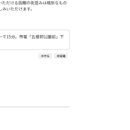
いただける函館の街並みは格別なもの
しみいただけます。
ーで15分。市電「五稜郭公園前」下
ホテル
大浴場