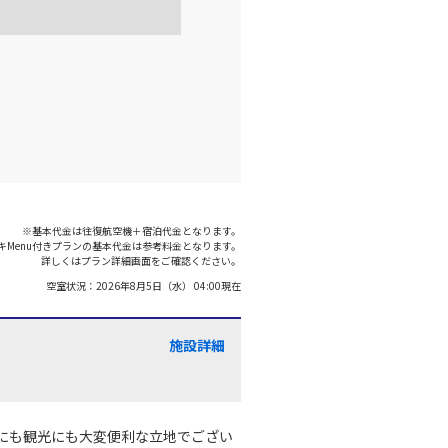
×
-
利用する
名古屋(中
千歳)
部)
×
-
:15
20:55
×
-
利用する
名古屋(中
千歳)
※基本代金は往復航空機＋宿泊代金となります。
部)
○
選択中
:55
キMenu付きプランの基本代金は参考料金となります。
21:40
詳しくはプラン詳細画面をご確認ください。
空室状況：
2026年8月5日（水） 04:00
現在
○
利用する
+
7,800
円
施設詳細
にも観光にも大変便利な立地でござい