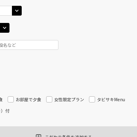
○
用する
上記航空便のクラスJを
+
23,500
円
(中
JAL514
札幌(千歳)
札幌(
○
+
4,700
円
16:00
15
20
乗継便あり
○
用する
上記航空便のクラスJを
+
51,200
円
(中
JAL516
札幌(千歳)
札幌(
○
+
8,600
円
14:15
16
20
乗継便あり
×
-
用する
上記航空便のクラスJを
食
お部屋で夕食
女性限定プラン
タビサキMenu
ー）付
(中
JAL518
札幌(千歳)
札幌(
○
+
8,600
円
15:05
17
20
乗継便あり