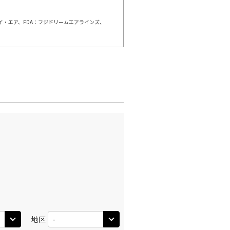
ェイ・エア、FDA：フジドリームエアラインズ、
×
-
利用する
名古屋(中
千歳)
部)
×
-
:00
20:10
×
-
利用する
名古屋(中
千歳)
部)
×
-
:00
20:55
×
-
利用する
名古屋(中
千歳)
部)
×
-
:05
16:50
地区