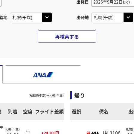
出発日
2026年9月22日(火)
着地
出発地
再検索する
帰り
名古屋(中部)
→
札幌(千歳)
発
到着
空席
フライト差額
選択
便名
出
(中
札幌(千歳)
札幌(
○
JAL3106
+
24,200
円