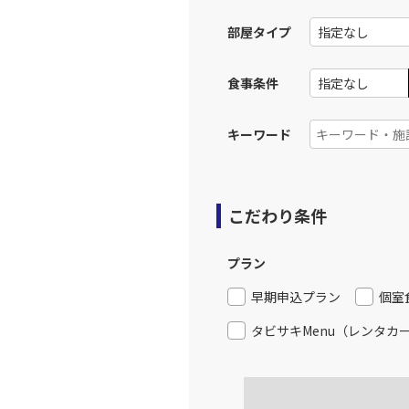
部屋タイプ
上記航空便のクラスJを利
食事条件
名古屋
JAL3082
部)
乗継便あり
08:
キーワード
上記航空便のクラスJを利
こだわり条件
名古屋
JAL3082
部)
乗継便あり
08:
プラン
上記航空便のクラスJを利
早期申込プラン
個室
タビサキMenu（レンタカ
名古屋
JAL3082
部)
乗継便あり
08: