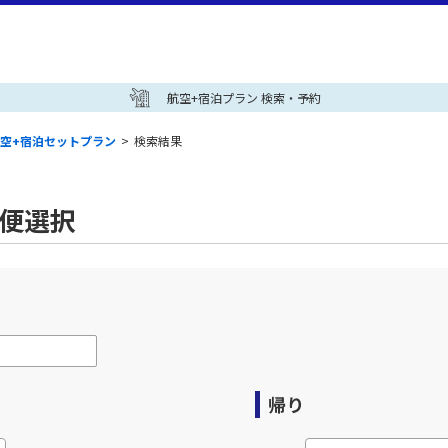
航空+宿泊プラン 検索・予約
空+宿泊セットプラン
>
検索結果
空便選択
帰り