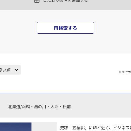
こだわり条件を追加する
○
用する
上記航空便のクラスJを
+
51,200
円
(中
JAL520
札幌(千歳)
札幌(
○
+
700
再検索する
円
14:20
17
40
乗継便あり
○
用する
上記航空便のクラスJを
+
34,600
円
(中
札幌(千歳)
札幌(
○
JAL3118
+
12,500
円
高い順
22:05
19
※タビサ
35
×
-
用する
上記航空便のクラスJを
(中
北海道/函館・湯の川・大沼・松前
札幌(千歳)
○
+
16,400
円
21:30
35
史跡「五稜郭」にほど近く、ビジネス