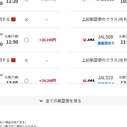
11:20
10
40
×
-
用する
上記航空便のクラスJを
(中
JAL508
札幌(千歳)
札幌(
○
+
28,100
円
11:50
11
40
乗継便あり
×
-
用する
上記航空便のクラスJを
(中
JAL510
札幌(千歳)
札幌(
○
+
24,200
円
13:05
12
40
乗継便あり
×
-
用する
全ての航空便を見る
上記航空便のクラスJを
(中
JAL510
札幌(千歳)
札幌(
○
+
16,400
円
ない場合があります。
14:15
12
40
乗継便あり
スＪ席でのご予約となります。