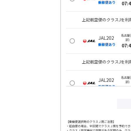
乗継便あり
07:
上記航空便のクラスJを利
名古屋
JAL202
部)
乗継便あり
07:
上記航空便のクラスJを利
名古屋
JAL202
部)
乗継便あり
07:
上記航空便のクラスJを利
名古屋
JAL202
【乗継便選択時のクラスＪ席ご注意】
部)
・経由便の場合、全区間でクラスＪ席を予約でき
乗継便あり
07:
・クラスＪ設定機材で空席がある区間のみ、クラ