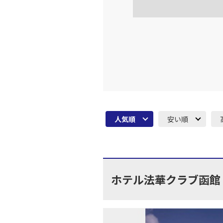
上記航空便のクラスJを利
名古屋
JAL3107
部)
12:
上記航空便のクラスJを利
名古屋
JAL3084
部)
人気順
安い順
乗継便あり
14:
上記航空便のクラスJを利
ホテル法華クラブ函館
名古屋
JAL3084
部)
乗継便あり
14: