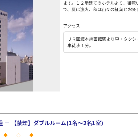
○
用する
+
51,200
円
ます。１２階建てのホテルより、御覧
で、夏は漁火、秋は山々の紅葉とお楽
(中
札幌(千歳)
○
+
16,400
円
22:20
アクセス
35
ＪＲ函館本線函館駅より車・タクシ
○
用する
車徒歩１分。
+
51,200
円
(中
札幌(千歳)
○
+
7,000
円
19:10
30
○
用する
+
10,000
円
－ 【禁煙】ダブルルーム(1名～2名1室)
 ◆ ◇ ◆