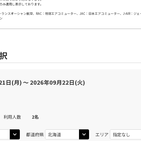
のみ適用し表示しております。
日本トランスオーシャン航空、RAC：琉球エアコミューター、JAC：日本エアコミューター、J-AIR：ジ
×
-
用する
上記航空便のクラスJを
ン
(中
JAL512
札幌(千歳)
札幌(
○
+
16,400
円
15:05
14
40
乗継便あり
選択
×
-
用する
上記航空便のクラスJを
(中
JAL512
21日(月) 〜 2026年09月22日(火)
札幌(千歳)
札幌(
○
+
12,500
円
16:00
14
40
乗継便あり
×
-
用する
上記航空便のクラスJを
利用人数
2
名
(中
札幌(千歳)
札幌(
○
選択中
JAL3114
09:50
15
05
都道府県
エリア