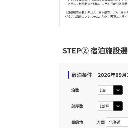
・クラスＪ利用時の差額は、ご予約可能な区間分
【運航航空会社】JAL/JL：日本航空、JTA：
上記航空便のクラスJを利
HAC：北海道エアシステム、AMX：天草エアライ
名古屋
JAL202
部)
乗継便あり
07:
STEP② 宿泊施設
上記航空便のクラスJを利
名古屋
JAL202
宿泊条件
2026年09月
部)
乗継便あり
07:
泊数
上記航空便のクラスJを利
部屋数
名古屋
JAL3101
部)
08:
目的地
方面