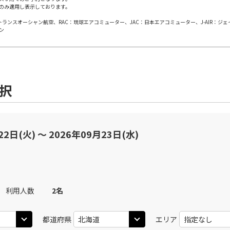
○
用する
+
38,800
円
のみ適用し表示しております。
上記航空便のクラスJを
日本トランスオーシャン航空、RAC：琉球エアコミューター、JAC：日本エアコミューター、J-AIR：ジ
ン
丹)
札幌(千歳)
札幌(
○
+
6,600
円
JAL2000
20
13:05
09
○
用する
上記航空便のクラスJを
+
38,800
円
選択
JAL504
丹)
札幌(千歳)
札幌(
○
+
30,500
円
00
13:55
09
乗継便あり
22日(火) 〜 2026年09月23日(水)
上記航空便のクラスJを
丹)
札幌(千歳)
○
+
6,600
円
25
15:05
JAL506
札幌(
10
○
用する
+
38,800
円
乗継便あり
利用人数
2
名
丹)
札幌(千歳)
上記航空便のクラスJを
×
-
都道府県
エリア
45
13:35