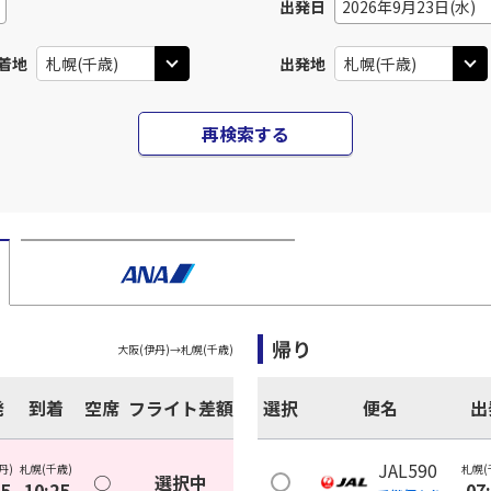
出発日
2026年9月23日(水)
着地
出発地
再検索する
帰り
大阪(伊丹)
→
札幌(千歳)
発
到着
空席
フライト差額
選択
便名
出
JAL590
丹)
札幌(千歳)
札幌(
○
選択中
05
10:25
07