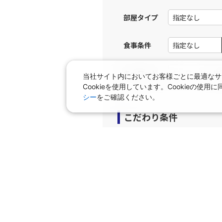
部屋タイプ
上記航空便のクラスJを利
食事条件
JAL116
大阪(伊
12:
乗継便あり
キーワード
当社サイト内においてお客様ごとに最適なサ
Cookieを使用しています。Cookieの
上記航空便のクラスJを利
シー
をご確認ください。
こだわり条件
JAL2007
大阪(伊
12:
J-AIR
運航
プラン
上記航空便のクラスJを利
早期申込プラン
個室
タビサキMenu（レンタカ
JAL118
大阪(伊
13:
乗継便あり
上記航空便のクラスJを利