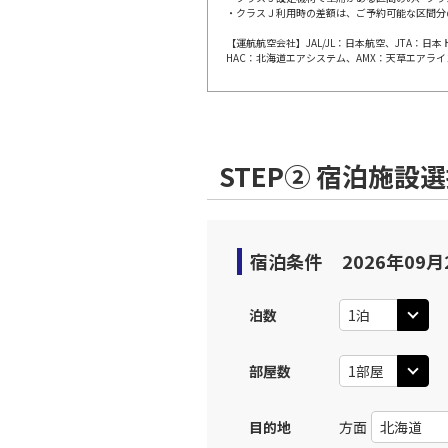
上記航空便のクラスJを利
・クラスＪ利用時の差額は、ご予約可能な区間分
【運航航空会社】JAL/JL：日本航空、JTA：
HAC：北海道エアシステム、AMX：天草エアライ
JAL110
大阪(伊
09:
乗継便あり
上記航空便のクラスJを利
STEP② 宿泊施設
JAL2205
大阪(伊
11:
乗継便あり
宿泊条件
2026年09月
JAL114
大阪(伊
11:
乗継便あり
泊数
上記航空便のクラスJを利
部屋数
大阪(伊
JAL2005
目的地
方面
11: