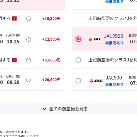
乗継便あり
○
用する
上記航空便のクラスJを
+
19,500
円
JAL2900
丹)
札幌(千歳)
札幌(
○
+
12,900
円
20
10:25
07
乗継便あり
○
用する
上記航空便のクラスJを
+
23,600
円
丹)
札幌(千歳)
JAL500
札幌(
○
+
20,600
円
40
09:30
07
乗継便あり
○
用する
+
18,500
円
上記航空便のクラスJを
全ての航空便を見る
丹)
札幌(千歳)
JAL502
札幌(
○
+
6,600
円
25
11:50
08
乗継便あり
ない場合があります。
スＪ席でのご予約となります。