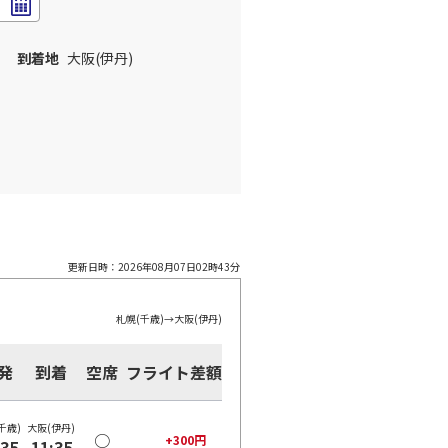
到着地
大阪(伊丹)
更新日時：
2026年08月07日02時43分
札幌(千歳)
→
大阪(伊丹)
発
到着
空席
フライト差額
千歳)
大阪(伊丹)
○
+
300
円
:35
11:35