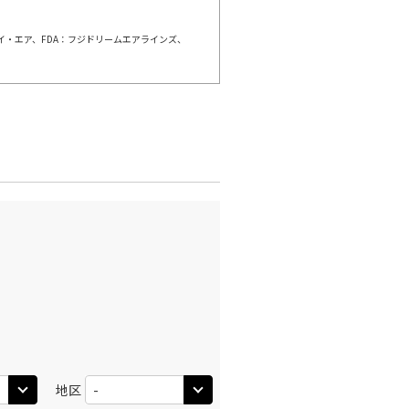
○
利用する
+
2,800
円
ェイ・エア、FDA：フジドリームエアラインズ、
千歳)
大阪(伊丹)
×
-
:00
10:50
×
-
利用する
千歳)
大阪(伊丹)
×
-
:45
13:35
×
-
利用する
千歳)
大阪(伊丹)
○
+
300
円
:50
14:35
○
利用する
+
2,800
円
地区