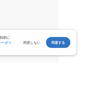
千歳)
大阪(伊丹)
×
-
:00
13:55
千歳)
大阪(伊丹)
×
-
:05
14:00
目的に
シーポリ
同意しない
同意する
×
-
利用する
千歳)
大阪(伊丹)
×
-
:00
17:35
×
-
利用する
千歳)
大阪(伊丹)
×
-
:35
17:25