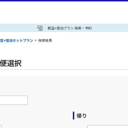
航空+宿泊プラン 検索・予約
空+宿泊セットプラン
>
検索結果
空便選択
帰り