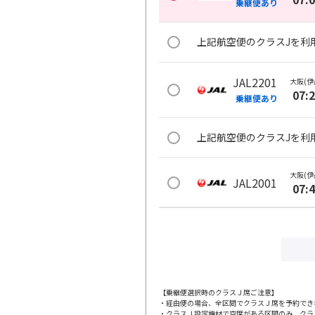
乗継便あり
上記航空便のクラスJを利
JAL2201
大阪(伊
07:
乗継便あり
上記航空便のクラスJを利
大阪(伊
JAL2001
07:
上記航空便のクラスJを利
JAL106
大阪(伊
08:
乗継便あり
【乗継便選択時のクラスＪ席ご注意】
・経由便の場合、全区間でクラスＪ席を予約でき
・クラスＪ設定機材で空席がある区間のみ、クラ