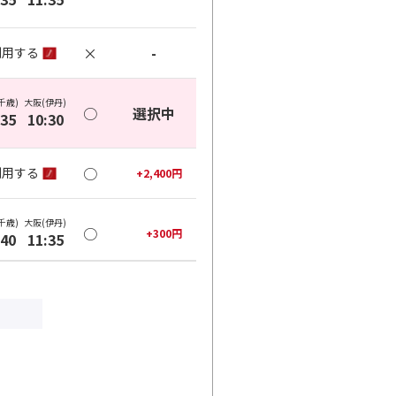
×
-
利用する
千歳)
大阪(伊丹)
○
選択中
:35
10:30
○
利用する
+
2,400
円
千歳)
大阪(伊丹)
○
+
300
円
:40
11:35
○
利用する
+
2,800
円
千歳)
大阪(伊丹)
○
+
300
円
:50
12:35