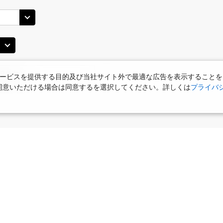
JAL2902
札幌(
×
-
用する
11
乗継便あり
丹)
札幌(千歳)
札幌(
○
+
21,600
円
JAL2004
25
16:00
12
ービスを提供する目的及び当社サイト外で最適な広告を表示することを
使用に同意いただける場合は同意するを選択してください。詳しくは
プライバ
○
用する
上記航空便のクラスJを
+
38,800
円
丹)
札幌(千歳)
JAL512
札幌(
○
+
20,600
円
45
14:30
14
乗継便あり
×
-
用する
上記航空便のクラスJを
食
お部屋で夕食
女性限定プラン
タビサキMenu
ー）付
丹)
札幌(千歳)
JAL2904
札幌(
○
+
21,600
円
25
17:00
14
乗継便あり
○
用する
+
38,800
円