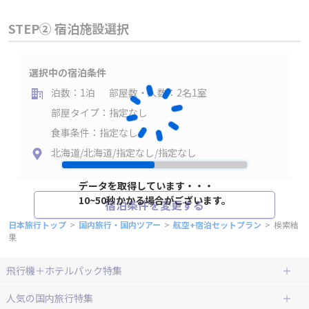
STEP② 宿泊施設選択
選択中の宿泊条件
泊数：1泊
部屋数・人数：2名1室
部屋タイプ：指定なし
食事条件：指定なし
北海道/北海道/指定なし/指定なし
データを取得しています・・・
10~50秒かかる場合がございます。
宿泊条件を変更する
日本旅行トップ
>
国内旅行・国内ツアー
>
航空+宿泊セットプラン
>
検索結
果
飛行機＋ホテルパック特集
赤い風船ダイナミックパッケージ
ＪＡＬで行く飛行機+ホテルパック
人気の国内旅行特集