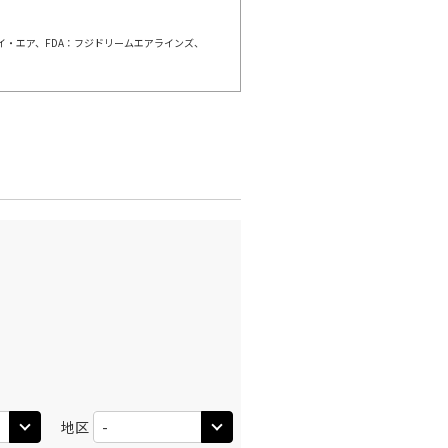
ェイ・エア、FDA：フジドリームエアラインズ、
×
-
利用する
名古屋(中
千歳)
部)
×
-
:00
20:10
×
-
利用する
名古屋(中
千歳)
部)
×
-
:00
20:55
×
-
利用する
名古屋(中
千歳)
部)
×
-
:05
16:50
地区