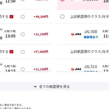
11:50
10
40
○
用する
上記航空便のクラスJを
+
44,200
円
(中
JAL508
札幌(千歳)
札幌(
○
+
11,100
円
13:05
11
40
乗継便あり
○
用する
上記航空便のクラスJを
+
57,600
円
(中
JAL510
札幌(千歳)
札幌(
○
+
11,100
円
14:15
12
40
乗継便あり
○
用する
全ての航空便を見る
上記航空便のクラスJを
+
44,200
円
(中
JAL510
札幌(千歳)
札幌(
○
+
11,100
円
ない場合があります。
15:05
12
40
乗継便あり
スＪ席でのご予約となります。