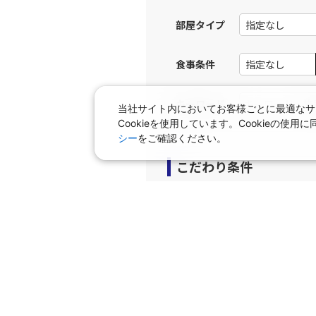
部屋タイプ
上記航空便のクラスJを利
食事条件
名古屋
JAL3082
部)
乗継便あり
08:
キーワード
当社サイト内においてお客様ごとに最適なサ
Cookieを使用しています。Cookieの
上記航空便のクラスJを利
シー
をご確認ください。
こだわり条件
名古屋
JAL3082
部)
乗継便あり
08:
プラン
上記航空便のクラスJを利
早期申込プラン
個室
タビサキMenu（レンタカ
名古屋
JAL3082
部)
乗継便あり
08: