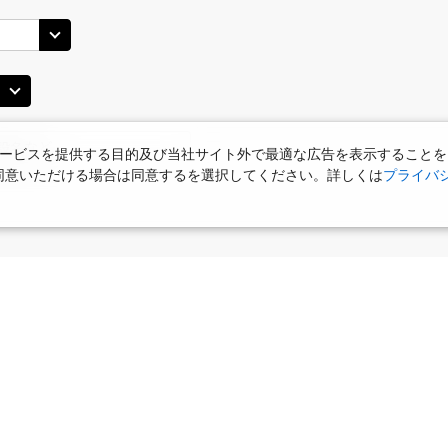
○
用する
上記航空便のクラスJを
+
8,800
円
(中
JAL514
札幌(千歳)
札幌(
○
+
11,100
円
14:15
15
20
乗継便あり
ービスを提供する目的及び当社サイト外で最適な広告を表示することを
使用に同意いただける場合は同意するを選択してください。詳しくは
プライバ
○
用する
上記航空便のクラスJを
+
44,200
円
(中
JAL516
札幌(千歳)
札幌(
○
+
11,100
円
15:05
16
20
乗継便あり
○
用する
上記航空便のクラスJを
食
お部屋で夕食
+
44,200
女性限定プラン
円
タビサキMenu
ー）付
(中
JAL518
札幌(千歳)
札幌(
○
+
11,100
円
16:00
17
20
乗継便あり