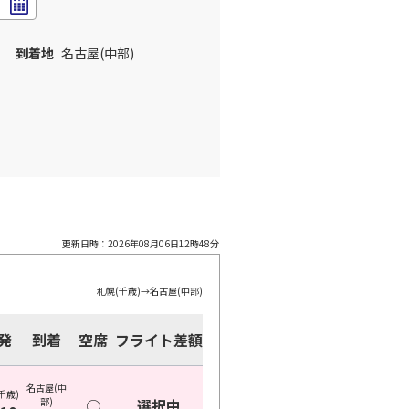
到着地
名古屋(中部)
更新日時：
2026年08月06日12時48分
札幌(千歳)
→
名古屋(中部)
発
到着
空席
フライト差額
名古屋(中
千歳)
部)
○
選択中