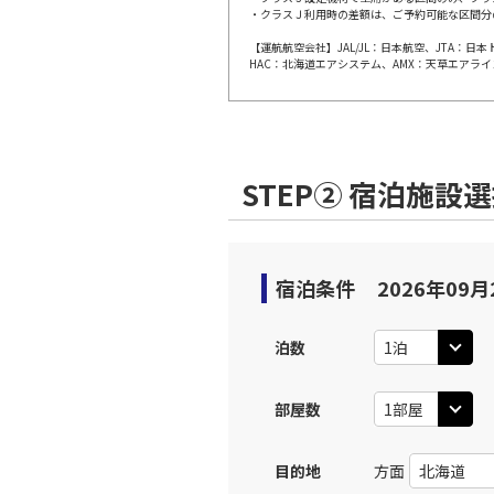
・クラスＪ利用時の差額は、ご予約可能な区間分
【運航航空会社】JAL/JL：日本航空、JTA：
上記航空便のクラスJを利
HAC：北海道エアシステム、AMX：天草エアライ
名古屋
JAL202
部)
乗継便あり
07:
STEP② 宿泊施設
上記航空便のクラスJを利
名古屋
JAL202
宿泊条件
2026年09月
部)
乗継便あり
07:
泊数
上記航空便のクラスJを利
部屋数
名古屋
JAL3101
部)
08:
目的地
方面