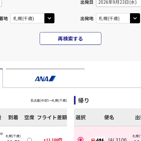
出発日
2026年9月23日(水)
着地
出発地
再検索する
帰り
名古屋(中部)
→
札幌(千歳)
発
到着
空席
フライト差額
選択
便名
出
(中
札幌(千歳)
札幌(
○
JAL3106
+
11,100
円