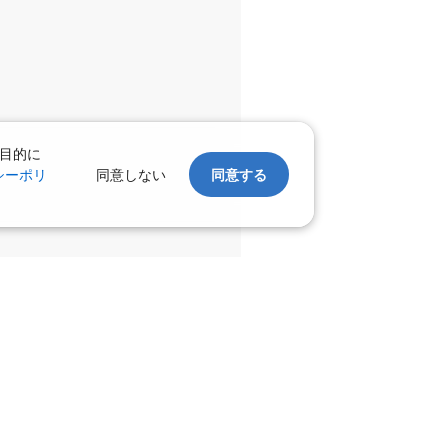
×
-
利用する
名古屋(中
千歳)
部)
×
-
:10
20:55
目的に
シーポリ
同意しない
同意する
×
-
利用する
名古屋(中
千歳)
部)
×
-
:05
20:55
×
-
利用する
名古屋(中
千歳)
部)
×
-
:00
20:55