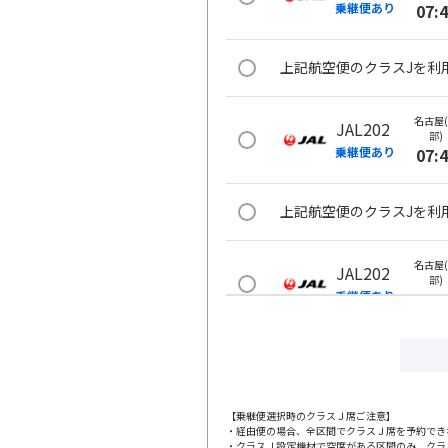
乗継便あり
07:
上記航空便のクラスJを利
名古屋
JAL202
部)
乗継便あり
07:
上記航空便のクラスJを利
名古屋
JAL202
部)
乗継便あり
07:
上記航空便のクラスJを利
名古屋
JAL202
【乗継便選択時のクラスＪ席ご注意】
部)
・経由便の場合、全区間でクラスＪ席を予約でき
乗継便あり
07:
・クラスＪ設定機材で空席がある区間のみ、クラ