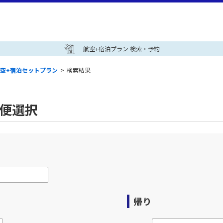
航空+宿泊プラン 検索・予約
空+宿泊セットプラン
>
検索結果
空便選択
帰り