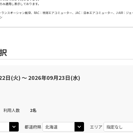
のみ適用し表示しております。
日本トランスオーシャン航空、RAC：琉球エアコミューター、JAC：日本エアコミューター、J-AIR：ジ
○
用する
上記航空便のクラスJを
+
44,200
円
ン
(中
JAL512
札幌(千歳)
札幌(
○
+
11,100
円
16:00
14
40
乗継便あり
選択
○
用する
上記航空便のクラスJを
+
44,200
円
(中
JAL512
22日(火) 〜 2026年09月23日(水)
札幌(千歳)
札幌(
○
+
15,000
円
11:20
14
40
乗継便あり
○
用する
上記航空便のクラスJを
+
57,600
円
利用人数
2
名
(中
札幌(千歳)
札幌(
○
選択中
JAL3114
09:50
15
05
都道府県
エリア