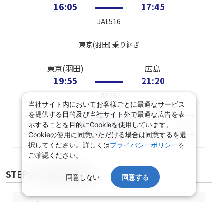
16:05
17:45
JAL516
東京(羽田)
乗り継ぎ
東京(羽田)
広島
19:55
21:20
JAL267
当社サイト内においてお客様ごとに最適なサービス
を提供する目的及び当社サイト外で最適な広告を表
航空便を変更する
示することを目的にCookieを使用しています。
Cookieの使用に同意いただける場合は同意するを選
択してください。詳しくは
プライバシーポリシー
を
ご確認ください。
STEP② 宿泊施設選択
同意しない
同意する
選択中の宿泊条件