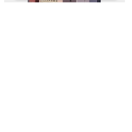
史跡「五稜郭」にほど近く、ビジネスにも観光にも大変便利な立地
でございます。１２階建てのホテルより、御覧いただける函館の街
並みは格別なもので、夏は漁火、秋は山々の紅葉とお楽しみいただ
けます。
アクセス
ＪＲ函館本線函館駅より車・タクシーで15分。市電「五稜郭
公園前」下車徒歩１分。
ホテル
大浴場
おすすめプラン
Ｗｅｂコレスペシャル★北海道 － 【禁煙】ダブルルーム(1名～2名
1室)