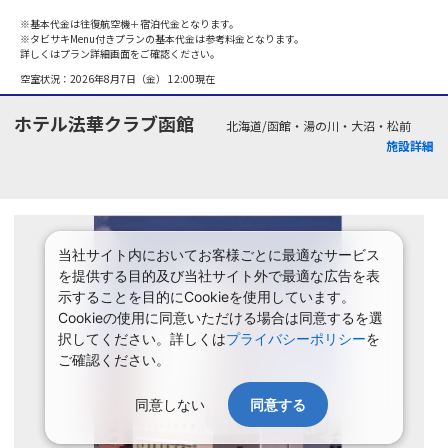
※基本代金は往復航空機＋宿泊代金となります。
※タビサキMenu付きプランの基本代金は参考料金となります。
詳しくはプラン詳細画面をご確認ください。
空室状況：
2026年8月7日（金） 12:00
現在
ホテル法華クラブ函館
北海道/函館・湯の川・大沼・松前
施設詳細
当社サイト内においてお客様ごとに最適なサービス
を提供する目的及び当社サイト外で最適な広告を表
示することを目的にCookieを使用しています。
Cookieの使用に同意いただける場合は同意するを選
択してください。詳しくは
プライバシーポリシー
を
ご確認ください。
同意しない
同意する