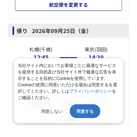
航空便を変更する
帰り
2026年09月25日（金）
札幌(千歳)
東京(羽田)
12:45
14:30
当社サイト内においてお客様ごとに最適なサービス
JAL510
を提供する目的及び当社サイト外で最適な広告を表
示することを目的にCookieを使用しています。
東京(羽田)
乗り継ぎ
Cookieの使用に同意いただける場合は同意するを選
択してください。詳しくは
プライバシーポリシー
を
東京(羽田)
小松
ご確認ください。
16:50
17:55
同意しない
同意する
JAL189
JTA
運航