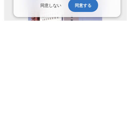
同意しない
同意する
史跡「五稜郭」にほど近く、ビジネスにも観光にも大変便利な立地
でございます。１２階建てのホテルより、御覧いただける函館の街
並みは格別なもので、夏は漁火、秋は山々の紅葉とお楽しみいただ
けます。
アクセス
ＪＲ函館本線函館駅より車・タクシーで15分。市電「五稜郭
公園前」下車徒歩１分。
ホテル
大浴場