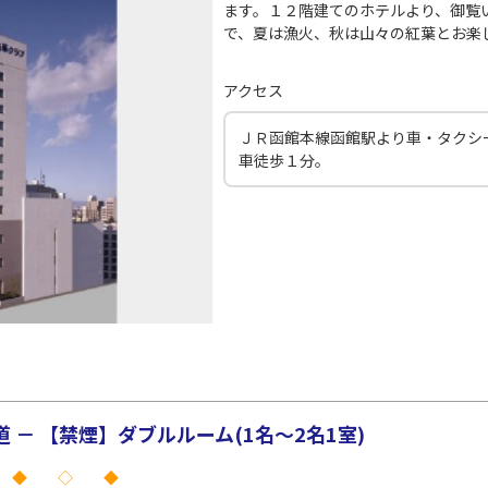
×
-
用する
ます。１２階建てのホテルより、御覧
で、夏は漁火、秋は山々の紅葉とお楽
(中
札幌(千歳)
○
+
13,300
円
21:30
アクセス
35
ＪＲ函館本線函館駅より車・タクシ
×
-
用する
車徒歩１分。
(中
札幌(千歳)
○
選択中
19:10
30
○
用する
+
11,000
円
－ 【禁煙】ダブルルーム(1名～2名1室)
 ◆ ◇ ◆