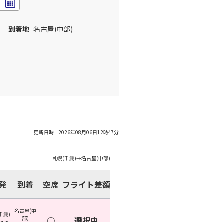
到着地
名古屋(中部)
更新日時：
2026年08月06日12時47分
札幌(千歳)
→
名古屋(中部)
発
到着
空席
フライト差額
名古屋(中
千歳)
部)
○
選択中