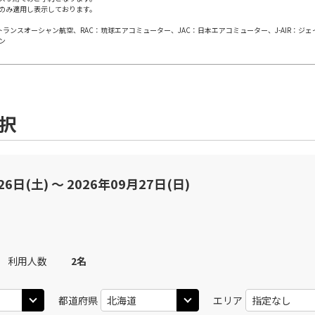
のみ適用し表示しております。
日本トランスオーシャン航空、RAC：琉球エアコミューター、JAC：日本エアコミューター、J-AIR：ジ
×
-
用する
上記航空便のクラスJを
ン
(中
JAL512
札幌(千歳)
札幌(
○
+
21,100
円
15:05
14
40
乗継便あり
選択
×
-
用する
上記航空便のクラスJを
(中
JAL512
26日(土) 〜 2026年09月27日(日)
札幌(千歳)
札幌(
○
+
21,100
円
16:00
14
40
乗継便あり
×
-
用する
上記航空便のクラスJを
利用人数
2
名
(中
札幌(千歳)
札幌(
○
JAL3114
+
8,600
円
09:50
15
05
都道府県
エリア