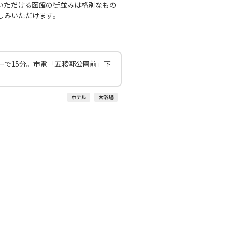
いただける函館の街並みは格別なもの
しみいただけます。
ーで15分。市電「五稜郭公園前」下
ホテル
大浴場