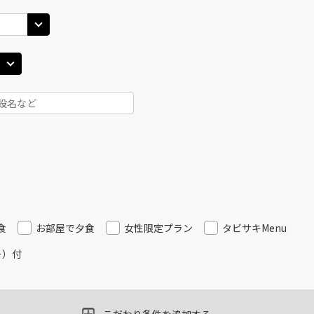
○
用する
上記航空便のクラスJを
+
32,100
円
(中
JAL514
札幌(千歳)
札幌(
○
+
10,300
円
14:15
15
20
乗継便あり
○
用する
上記航空便のクラスJを
+
59,800
円
(中
JAL516
札幌(千歳)
札幌(
○
+
10,300
円
15:05
16
20
乗継便あり
○
用する
上記航空便のクラスJを
食
お部屋で夕食
+
43,100
女性限定プラン
円
タビサキMenu
ー）付
(中
JAL518
札幌(千歳)
札幌(
○
+
10,300
円
16:00
17
20
乗継便あり