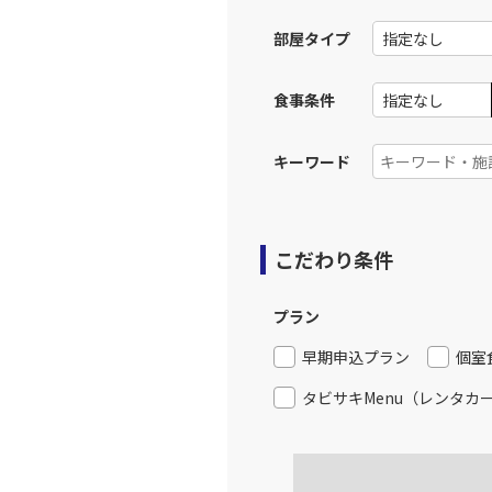
部屋タイプ
上記航空便のクラスJを利
食事条件
名古屋
JAL3082
部)
乗継便あり
08:
キーワード
上記航空便のクラスJを利
こだわり条件
名古屋
JAL3082
部)
乗継便あり
08:
プラン
上記航空便のクラスJを利
早期申込プラン
個室
タビサキMenu（レンタカ
名古屋
JAL3082
部)
乗継便あり
08: