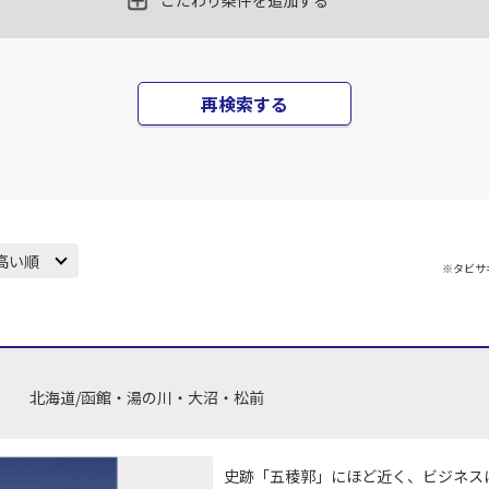
こだわり条件を追加する
○
用する
上記航空便のクラスJを
+
59,800
円
(中
JAL520
札幌(千歳)
札幌(
○
+
1,900
再検索する
円
14:20
17
40
乗継便あり
○
用する
上記航空便のクラスJを
+
32,100
円
(中
札幌(千歳)
札幌(
○
JAL3118
+
10,300
円
高い順
22:05
19
※タビサ
35
×
-
用する
上記航空便のクラスJを
(中
北海道/函館・湯の川・大沼・松前
札幌(千歳)
○
+
10,300
円
22:20
35
史跡「五稜郭」にほど近く、ビジネス