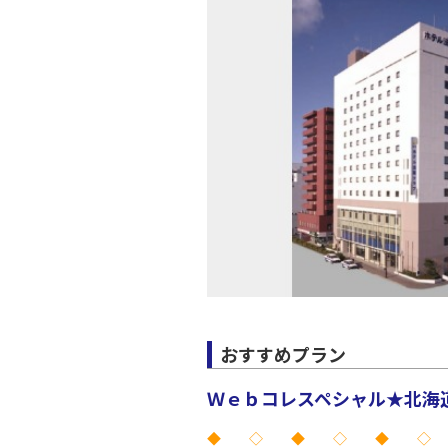
上記航空便のクラスJを利
名古屋
JAL3084
部)
乗継便あり
14:
上記航空便のクラスJを利
名古屋
JAL3117
部)
17:
上記航空便のクラスJを利
おすすめプラン
Ｗｅｂコレスペシャル★北海道 
◆ ◇ ◆ ◇ ◆ ◇