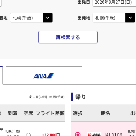
出発日
2026年9月27日(日)
着地
出発地
再検索する
帰り
名古屋(中部)
→
札幌(千歳)
発
到着
空席
フライト差額
選択
便名
出
(中
札幌(千歳)
札幌(
○
JAL3106
+
32,800
円