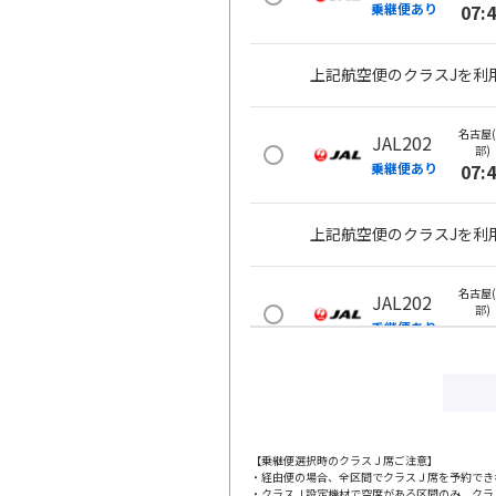
乗継便あり
07:
上記航空便のクラスJを利
名古屋
JAL202
部)
乗継便あり
07:
上記航空便のクラスJを利
名古屋
JAL202
部)
乗継便あり
07:
上記航空便のクラスJを利
名古屋
JAL202
【乗継便選択時のクラスＪ席ご注意】
部)
・経由便の場合、全区間でクラスＪ席を予約でき
乗継便あり
07:
・クラスＪ設定機材で空席がある区間のみ、クラ