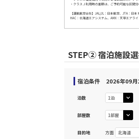
・クラスＪ利用時の差額は、ご予約可能な区間分
【運航航空会社】JAL/JL：日本航空、JTA：
上記航空便のクラスJを利
HAC：北海道エアシステム、AMX：天草エアライ
名古屋
JAL202
部)
乗継便あり
07:
STEP② 宿泊施設
上記航空便のクラスJを利
名古屋
JAL202
宿泊条件
2026年09月
部)
乗継便あり
07:
泊数
上記航空便のクラスJを利
部屋数
名古屋
JAL3101
部)
08:
目的地
方面