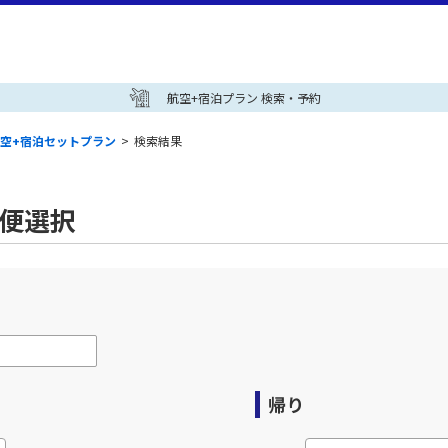
航空+宿泊プラン 検索・予約
空+宿泊セットプラン
>
検索結果
空便選択
帰り