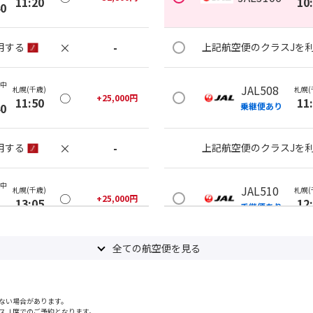
11:20
10
40
×
-
用する
上記航空便のクラスJを
(中
JAL508
札幌(千歳)
札幌(
○
+
25,000
円
11:50
11
40
乗継便あり
×
-
用する
上記航空便のクラスJを
(中
JAL510
札幌(千歳)
札幌(
○
+
25,000
円
13:05
12
40
乗継便あり
×
-
用する
全ての航空便を見る
上記航空便のクラスJを
(中
JAL510
札幌(千歳)
札幌(
○
+
21,100
円
ない場合があります。
14:15
12
40
乗継便あり
スＪ席でのご予約となります。