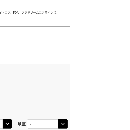
ェイ・エア、FDA：フジドリームエアラインズ、
×
-
利用する
名古屋(中
千歳)
部)
×
-
:00
20:10
×
-
利用する
名古屋(中
千歳)
部)
×
-
:00
20:55
×
-
利用する
名古屋(中
千歳)
部)
○
+
27,100
円
:05
16:50
地区