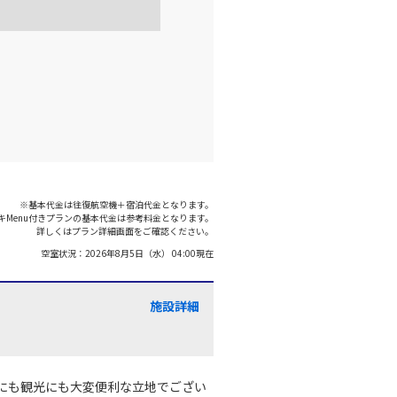
×
-
利用する
名古屋(中
千歳)
部)
○
+
24,200
円
:15
20:55
×
-
利用する
名古屋(中
千歳)
※基本代金は往復航空機＋宿泊代金となります。
部)
○
+
23,200
円
:55
キMenu付きプランの基本代金は参考料金となります。
21:40
詳しくはプラン詳細画面をご確認ください。
空室状況：
2026年8月5日（水） 04:00
現在
○
利用する
+
34,600
円
施設詳細
にも観光にも大変便利な立地でござい