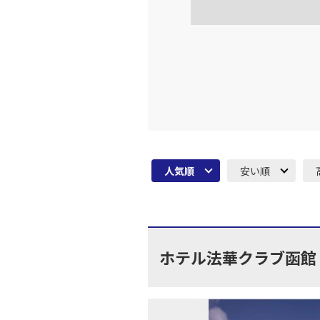
上記航空便のクラスJを利
名古屋
JAL3107
部)
12:
上記航空便のクラスJを利
名古屋
JAL3084
部)
人気順
安い順
乗継便あり
14:
上記航空便のクラスJを利
ホテル法華クラブ函館
名古屋
JAL3084
部)
乗継便あり
14: