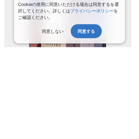
Cookieの使用に同意いただける場合は同意するを選
択してください。詳しくは
プライバシーポリシー
を
ご確認ください。
同意しない
同意する
史跡「五稜郭」にほど近く、ビジネスにも観光にも大変便利な立地
でございます。１２階建てのホテルより、御覧いただける函館の街
並みは格別なもので、夏は漁火、秋は山々の紅葉とお楽しみいただ
けます。
アクセス
ＪＲ函館本線函館駅より車・タクシーで15分。市電「五稜郭
公園前」下車徒歩１分。
ホテル
大浴場