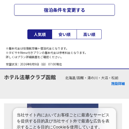
宿泊条件を変更する
人気順
安い順
高い順
※基本代金は往復航空機＋宿泊代金となります。
※タビサキMenu付きプランの基本代金は参考料金となります。
詳しくはプラン詳細画面をご確認ください。
空室状況：
2026年8月9日（日） 07:00
現在
ホテル法華クラブ函館
北海道/函館・湯の川・大沼・松前
施設詳細
当社サイト内においてお客様ごとに最適なサービス
を提供する目的及び当社サイト外で最適な広告を表
示することを目的にCookieを使用しています。