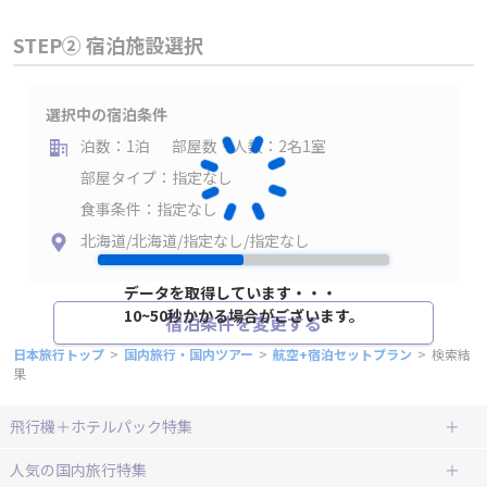
STEP② 宿泊施設選択
選択中の宿泊条件
泊数：1泊
部屋数・人数：2名1室
部屋タイプ：指定なし
食事条件：指定なし
北海道/北海道/指定なし/指定なし
データを取得しています・・・
10~50秒かかる場合がございます。
宿泊条件を変更する
日本旅行トップ
>
国内旅行・国内ツアー
>
航空+宿泊セットプラン
>
検索結
果
飛行機＋ホテルパック特集
赤い風船ダイナミックパッケージ
ＪＡＬで行く飛行機+ホテルパック
人気の国内旅行特集