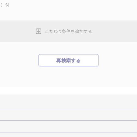
ー）付
こだわり条件を追加する
再検索する
機+ホテルパック）
ＪＡＬで行く飛行機+ホテルパック
張パック
バーサル・スタジオ・ジャパンへの旅
温泉旅行
日帰り旅行
森旅行・ツアー
岩手旅行・ツアー
宮城旅行・ツアー
秋田旅行・