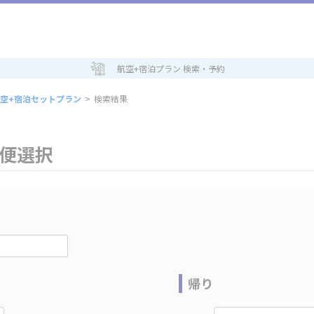
航空+宿泊プラン 検索・予約
空+宿泊セットプラン
>
検索結果
空便選択
帰り