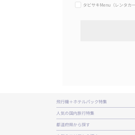
タビサキMenu（レンタカ
飛行機＋ホテルパック特集
赤い風船ダイナミックパッケージ（飛行
人気の国内旅行特集
ＡＮＡで行く飛行機+ホテルパック
出
東京ディズニーリゾート®への旅
ユニ
都道府県から探す
北海道旅行・ツアー
東北
青