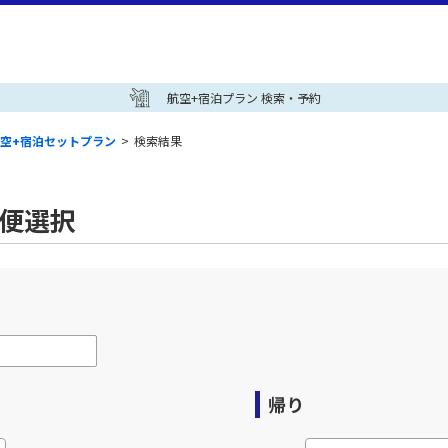
航空+宿泊プラン 検索・予約
空+宿泊セットプラン
>
検索結果
空便選択
帰り