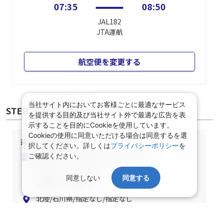
07:35
08:50
JAL182
JTA
運航
航空便を変更する
当社サイト内においてお客様ごとに最適なサービス
STEP② 宿泊施設選択
を提供する目的及び当社サイト外で最適な広告を表
示することを目的にCookieを使用しています。
Cookieの使用に同意いただける場合は同意するを選
選択中の宿泊条件
択してください。詳しくは
プライバシーポリシー
を
泊数：1泊
部屋数・人数：2名1室
ご確認ください。
部屋タイプ：指定なし
同意しない
同意する
食事条件：指定なし
北陸/石川県/指定なし/指定なし