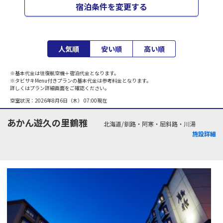
宿泊条件を変更する
人気順
安い順
高い順
※基本代金は往復航空機＋宿泊代金となります。
※タビサキMenu付きプランの基本代金は参考料金となります。
詳しくはプラン詳細画面をご確認ください。
空室状況：
2026年8月6日（木） 07:00
現在
あかん遊久の里鶴雅
北海道/釧路・阿寒・屈斜路・川湯
施設詳細