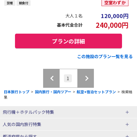
空室わずか
禁煙
朝食付
120,000
円
大人１名
240,000
円
基本代金合計
プランの詳細
この施設のプラン一覧を見る
1
日本旅行トップ
>
国内旅行・国内ツアー
>
航空+宿泊セットプラン
>
検索結
果
飛行機＋ホテルパック特集
赤い風船ダイナミックパッケージ
ＪＡＬで行く飛行機+ホテルパック
人気の国内旅行特集
（飛行機+ホテルパック）
東京ディズニーリゾート®への旅
ユニバーサル・スタジオ・ジャパ
都道府県から探す