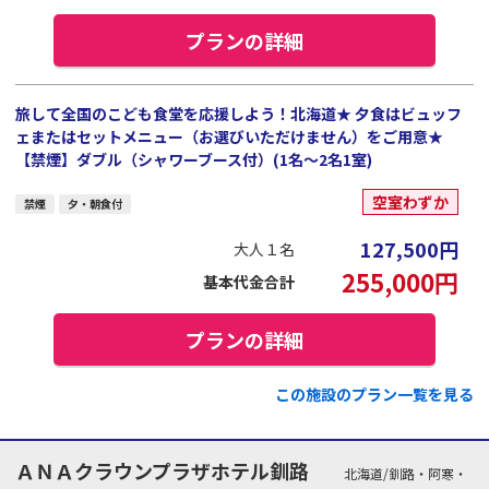
プランの詳細
旅して全国のこども食堂を応援しよう！北海道★ 夕食はビュッフ
ェまたはセットメニュー（お選びいただけません）をご用意★
【禁煙】ダブル（シャワーブース付）(1名～2名1室)
空室わずか
禁煙
夕・朝食付
127,500
円
大人１名
255,000
円
基本代金合計
プランの詳細
この施設のプラン一覧を見る
ＡＮＡクラウンプラザホテル釧路
北海道/釧路・阿寒・