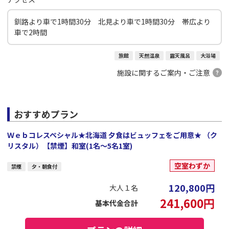
釧路より車で1時間30分 北見より車で1時間30分 帯広より
車で2時間
旅館
天然温泉
露天風呂
大浴場
施設に関するご案内・ご注意
おすすめプラン
Ｗｅｂコレスペシャル★北海道 夕食はビュッフェをご用意★ （ク
リスタル）【禁煙】和室(1名～5名1室)
空室わずか
禁煙
夕・朝食付
120,800
円
大人１名
241,600
円
基本代金合計