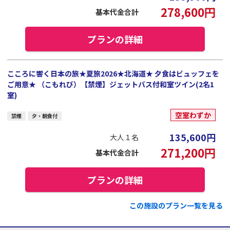
278,600
円
基本代金合計
プランの詳細
こころに響く日本の旅★夏旅2026★北海道★ 夕食はビュッフェを
ご用意★ （こもれび）【禁煙】ジェットバス付和室ツイン(2名1
室)
空室わずか
禁煙
夕・朝食付
135,600
円
大人１名
271,200
円
基本代金合計
プランの詳細
この施設のプラン一覧を見る