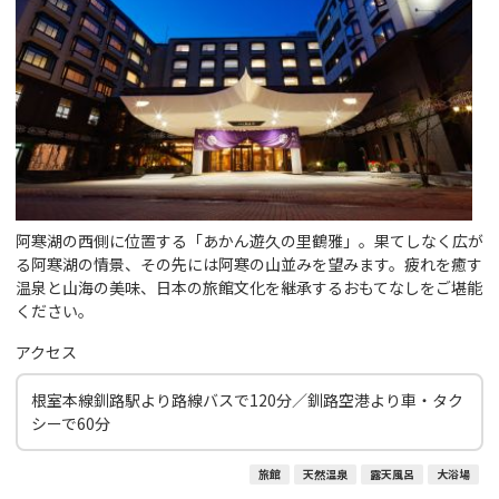
阿寒湖の西側に位置する「あかん遊久の里鶴雅」。果てしなく広が
る阿寒湖の情景、その先には阿寒の山並みを望みます。疲れを癒す
温泉と山海の美味、日本の旅館文化を継承するおもてなしをご堪能
ください。
アクセス
根室本線釧路駅より路線バスで120分／釧路空港より車・タク
シーで60分
旅館
天然温泉
露天風呂
大浴場