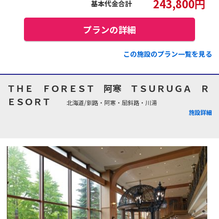
243,800
円
基本代金合計
プランの詳細
この施設のプラン一覧を見る
ＴＨＥ ＦＯＲＥＳＴ 阿寒 ＴＳＵＲＵＧＡ Ｒ
ＥＳＯＲＴ
北海道/釧路・阿寒・屈斜路・川湯
施設詳細