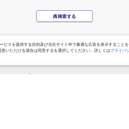
再検索する
ービスを提供する目的及び当社サイト外で最適な広告を表示することを
使用に同意いただける場合は同意するを選択してください。詳しくは
プライバ
ご迷惑をおかけしております
該当の施設が無いか、アクセスが集中して繋がりにくくなっております
えていただくか、しばらくして再検索していただけますようお願い申し