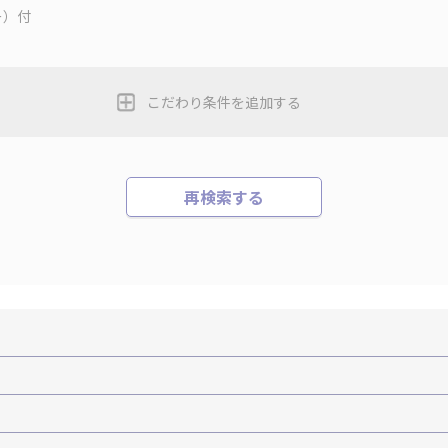
ー）付
こだわり条件を追加する
再検索する
機+ホテルパック）
ＪＡＬで行く飛行機+ホテルパック
張パック
バーサル・スタジオ・ジャパンへの旅
温泉旅行
日帰り旅行
森旅行・ツアー
岩手旅行・ツアー
宮城旅行・ツアー
秋田旅行・