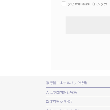
タビサキMenu（レンタカ
飛行機＋ホテルパック特集
赤い風船ダイナミックパッケージ（飛行
人気の国内旅行特集
ＡＮＡで行く飛行機+ホテルパック
出
東京ディズニーリゾート®への旅
ユニ
都道府県から探す
北海道旅行・ツアー
東北
青