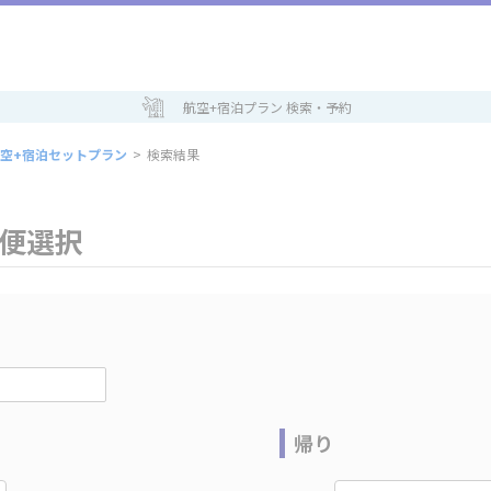
航空+宿泊プラン 検索・予約
空+宿泊セットプラン
>
検索結果
空便選択
帰り