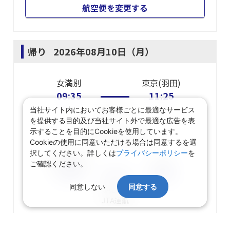
航空便を変更する
帰り
2026年08月10日（月）
女満別
東京(羽田)
09:35
11:25
当社サイト内においてお客様ごとに最適なサービス
JAL562
を提供する目的及び当社サイト外で最適な広告を表
示することを目的にCookieを使用しています。
東京(羽田)
乗り継ぎ
Cookieの使用に同意いただける場合は同意するを選
択してください。詳しくは
プライバシーポリシー
を
東京(羽田)
小松
ご確認ください。
13:00
14:05
同意しない
同意する
JAL187
JTA
運航