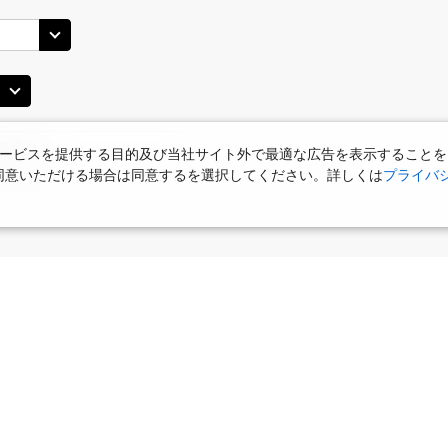
ービスを提供する目的及び当社サイト外で最適な広告を表示することを
使用に同意いただける場合は同意するを選択してください。詳しくは
プライバ
食
お部屋で夕食
女性限定プラン
タビサキMenu
ー）付