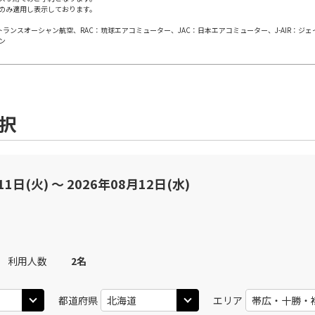
のみ適用し表示しております。
日本トランスオーシャン航空、RAC：琉球エアコミューター、JAC：日本エアコミューター、J-AIR：ジ
ン
選択
11日(火) 〜 2026年08月12日(水)
利用人数
2
名
都道府県
エリア