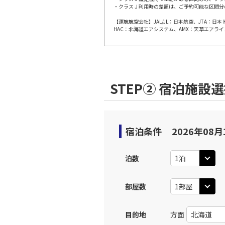
・クラスＪ利用時の差額は、ご予約可能な区間分
【運航航空会社】JAL/JL：日本航空、JTA：
HAC：北海道エアシステム、AMX：天草エアライ
STEP② 宿泊施設
宿泊条件
2026年08月
泊数
部屋数
目的地
方面