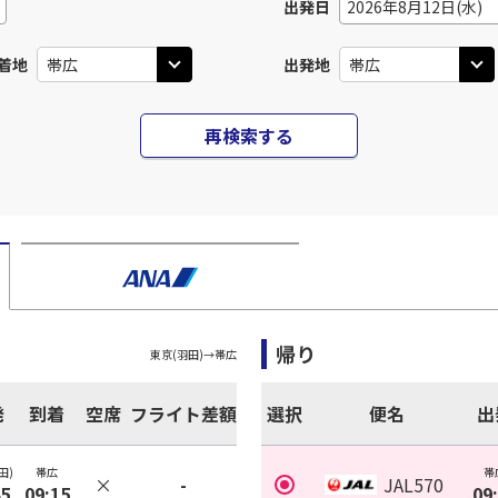
出発日
2026年8月12日(水)
着地
出発地
再検索する
帰り
東京(羽田)
→
帯広
発
到着
空席
フライト差額
選択
便名
出
田)
帯広
帯
×
-
JAL570
45
09:15
09