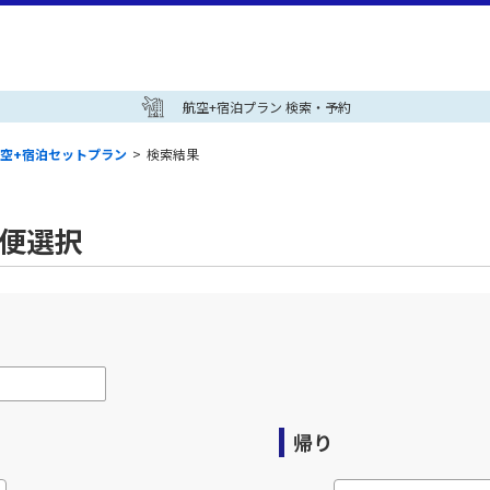
航空+宿泊プラン 検索・予約
空+宿泊セットプラン
>
検索結果
空便選択
帰り