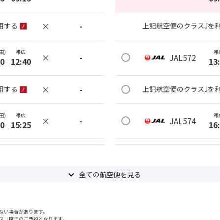
×
-
用する
上記航空便のクラスJを
田)
帯広
帯
×
-
JAL572
00
12:40
13
×
-
用する
上記航空便のクラスJを
田)
帯広
帯
×
-
JAL574
50
15:25
16
×
-
用する
上記航空便のクラスJを
全ての航空便を見る
田)
帯広
帯
○
選択中
JAL576
35
19:20
20
ない場合があります。
×
-
用する
上記航空便のクラスJを
スＪ席でのご予約となります。