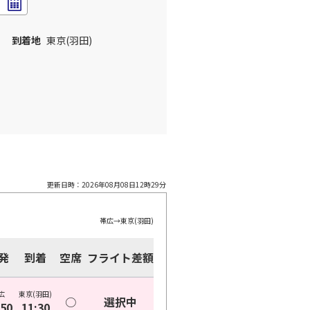
到着地
東京(羽田)
更新日時：
2026年08月08日12時29分
帯広
→
東京(羽田)
発
到着
空席
フライト差額
広
東京(羽田)
○
選択中
:50
11:30