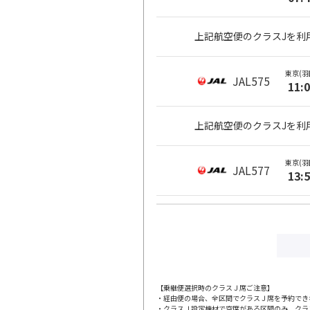
上記航空便のクラスJを利
東京(羽
JAL575
11:
上記航空便のクラスJを利
東京(羽
JAL577
13:
上記航空便のクラスJを利
東京(羽
JAL579
17:
【乗継便選択時のクラスＪ席ご注意】
・経由便の場合、全区間でクラスＪ席を予約でき
上記航空便のクラスJを利
・クラスＪ設定機材で空席がある区間のみ、クラ