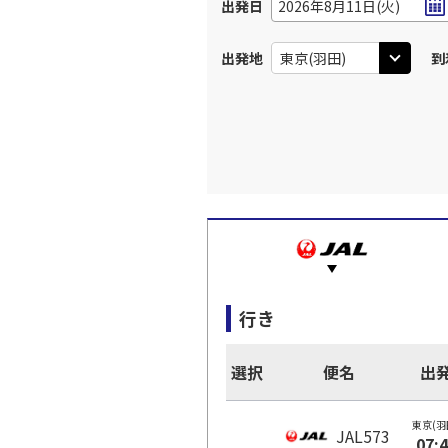
出発日
2026年8月11日(火)
出発地
到
行き
選択
便名
出
東京(羽
JAL573
07: