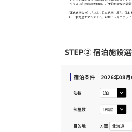
・クラスＪ利用時の差額は、ご予約可能な区間分
【運航航空会社】JAL/JL：日本航空、JTA：
HAC：北海道エアシステム、AMX：天草エアライ
STEP② 宿泊施設
宿泊条件
2026年08月
泊数
部屋数
目的地
方面