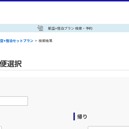
航空+宿泊プラン 検索・予約
空+宿泊セットプラン
>
検索結果
空便選択
帰り