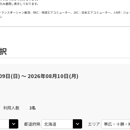
のみ適用し表示しております。
日本トランスオーシャン航空、RAC：琉球エアコミューター、JAC：日本エアコミューター、J-AIR：ジ
ン
選択
09日(日) 〜 2026年08月10日(月)
利用人数
2
名
都道府県
エリア