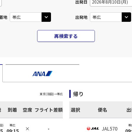
出発日
2026年8月10日(月)
着地
出発地
再検索する
帰り
東京(羽田)
→
帯広
発
到着
空席
フライト差額
選択
便名
出
田)
帯広
帯
×
-
JAL570
45
09:15
09