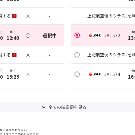
×
-
用する
上記航空便のクラスJを
田)
帯広
帯
○
選択中
JAL572
00
12:40
13
×
-
用する
上記航空便のクラスJを
田)
帯広
帯
×
-
JAL574
50
15:25
16
×
-
用する
上記航空便のクラスJを
全ての航空便を見る
田)
帯広
帯
○
JAL576
+
0
円
35
19:20
20
ない場合があります。
×
-
用する
上記航空便のクラスJを
スＪ席でのご予約となります。