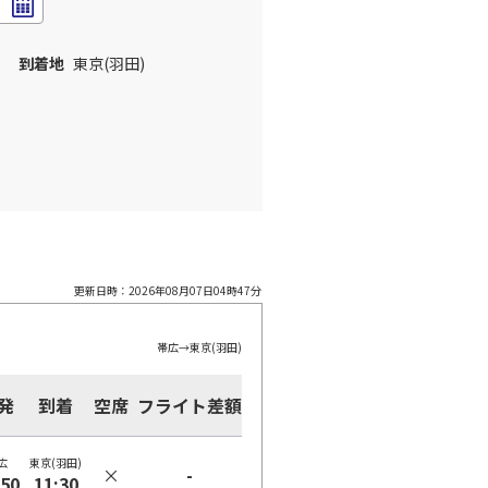
到着地
東京(羽田)
更新日時：
2026年08月07日04時47分
帯広
→
東京(羽田)
発
到着
空席
フライト差額
広
東京(羽田)
×
-
:50
11:30