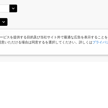
ービスを提供する目的及び当社サイト外で最適な広告を表示することを
使用に同意いただける場合は同意するを選択してください。詳しくは
プライバ
食
お部屋で夕食
女性限定プラン
タビサキMenu
ー）付