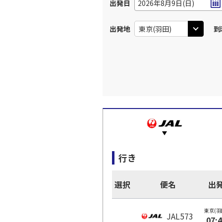
出発日
2026年8月9日(日)
出発地
到
行き
選択
便名
出
東京(羽
JAL573
07: