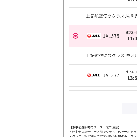
上記航空便のクラスJを利
東京(羽
JAL575
11:
上記航空便のクラスJを利
東京(羽
JAL577
13:
上記航空便のクラスJを利
東京(羽
JAL579
17:
【乗継便選択時のクラスＪ席ご注意】
・経由便の場合、全区間でクラスＪ席を予約でき
上記航空便のクラスJを利
・クラスＪ設定機材で空席がある区間のみ、クラ