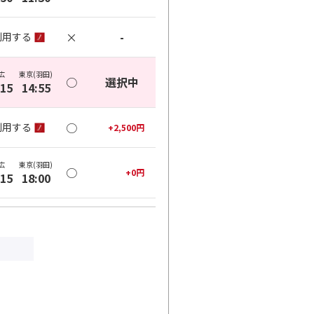
×
-
利用する
広
東京(羽田)
○
選択中
:15
14:55
○
利用する
+
2,500
円
広
東京(羽田)
○
+
0
円
:15
18:00
○
利用する
+
2,500
円
広
東京(羽田)
○
+
0
円
:00
21:40
○
利用する
+
2,500
円