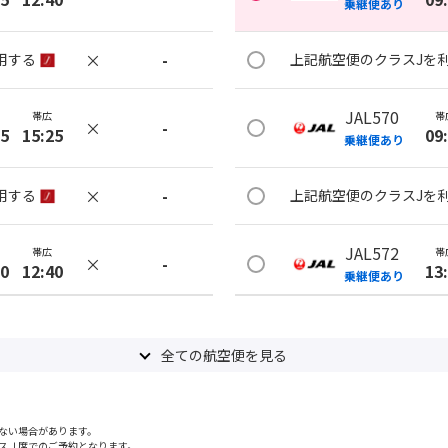
乗継便あり
×
-
用する
上記航空便のクラスJを
JAL570
帯広
帯
×
-
35
15:25
09
乗継便あり
×
-
用する
上記航空便のクラスJを
JAL572
帯広
帯
×
-
50
12:40
13
乗継便あり
×
-
用する
上記航空便のクラスJを
全ての航空便を見る
JAL572
帯広
帯
×
-
50
15:25
13
乗継便あり
ない場合があります。
スＪ席でのご予約となります。