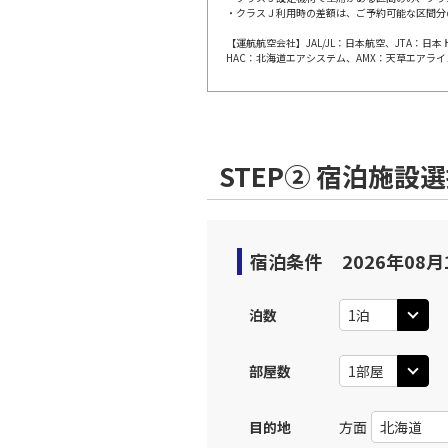
・クラスＪ利用時の差額は、ご予約可能な区間分
上記航空便のクラスJを利
【運航航空会社】JAL/JL：日本航空、JTA：
HAC：北海道エアシステム、AMX：天草エアライ
JAL186
小松
11:
乗継便あり
上記航空便のクラスJを利
STEP② 宿泊施設
JAL186
小松
11:
乗継便あり
宿泊条件
2026年08月
上記航空便のクラスJを利
泊数
JAL188
小松
14:
部屋数
乗継便あり
目的地
方面
上記航空便のクラスJを利