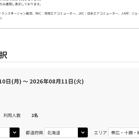
のみ適用し表示しております。
×
-
用する
上記航空便のクラスJを
日本トランスオーシャン航空、RAC：琉球エアコミューター、JAC：日本エアコミューター、J-AIR：ジ
ン
JAL572
帯広
帯
×
-
05
15:25
13
乗継便あり
×
-
用する
上記航空便のクラスJを
選択
JAL574
帯広
帯
○
選択中
05
19:20
16
乗継便あり
10日(月) 〜 2026年08月11日(火)
×
-
用する
上記航空便のクラスJを
JAL574
帯広
帯
○
+
0
円
45
19:20
16
利用人数
2
名
乗継便あり
×
-
都道府県
エリア
用する
上記航空便のクラスJを