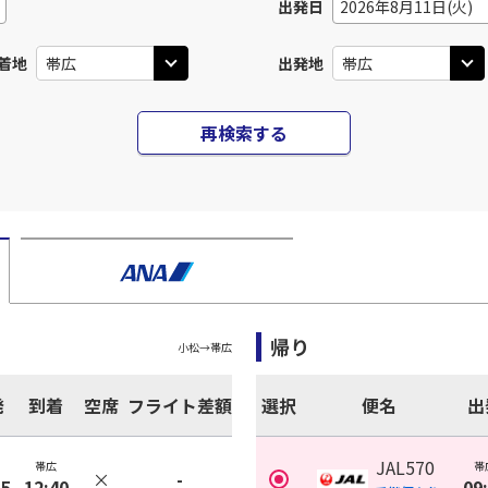
出発日
2026年8月11日(火)
着地
出発地
再検索する
帰り
小松
→
帯広
発
到着
空席
フライト差額
選択
便名
出
JAL570
帯広
帯
×
-
35
12:40
09