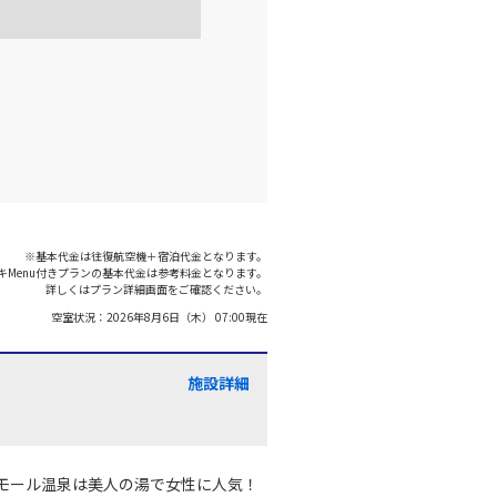
※基本代金は往復航空機＋宿泊代金となります。
キMenu付きプランの基本代金は参考料金となります。
詳しくはプラン詳細画面をご確認ください。
空室状況：
2026年8月6日（木） 07:00
現在
施設詳細
モール温泉は美人の湯で女性に人気！