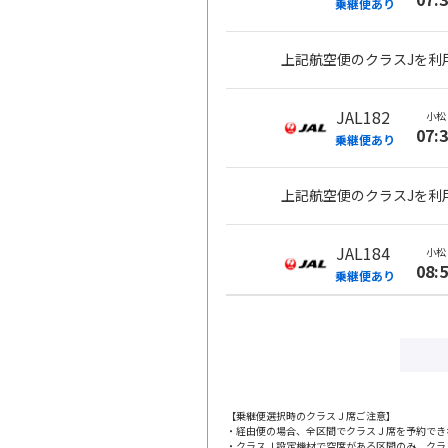
乗継便あり
上記航空便のクラスJを利
JAL182
小松
07:
乗継便あり
上記航空便のクラスJを利
JAL184
小松
08:
乗継便あり
上記航空便のクラスJを利
JAL184
小松
08:
乗継便あり
【乗継便選択時のクラスＪ席ご注意】
・経由便の場合、全区間でクラスＪ席を予約でき
・クラスＪ設定機材で空席がある区間のみ、クラ