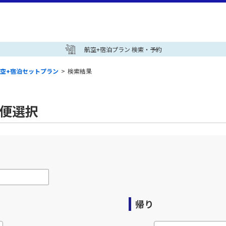
航空+宿泊プラン 検索・予約
空+宿泊セットプラン
>
検索結果
空便選択
帰り