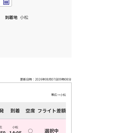
到着地
小松
更新日時：
2026年08月07日09時08分
帯広
→
小松
発
到着
空席
フライト差額
広
小松
○
選択中
:50
14:05