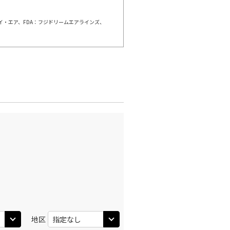
○
利用する
+
2,300
円
ェイ・エア、FDA：フジドリームエアラインズ、
広
小松
○
+
0
円
:15
21:40
○
利用する
+
2,300
円
広
小松
○
+
0
円
:15
20:00
○
利用する
+
2,300
円
広
小松
○
+
0
円
:15
21:40
○
地区
利用する
+
2,300
円