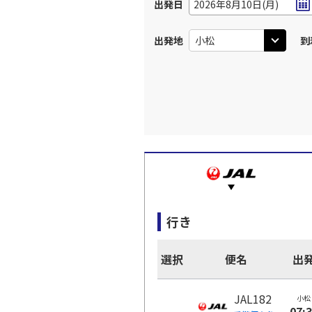
出発日
2026年8月10日(月)
出発地
到
行き
選択
便名
出
JAL182
小松
07: