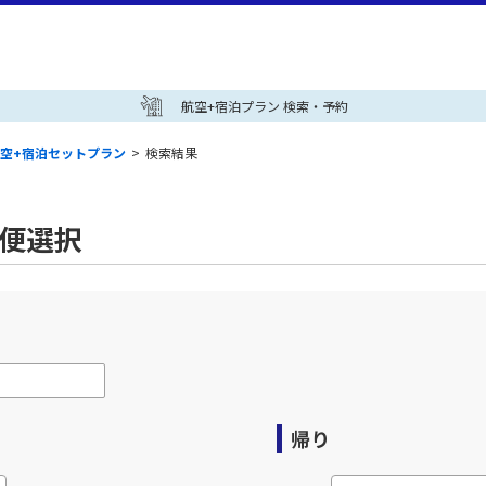
航空+宿泊プラン 検索・予約
空+宿泊セットプラン
>
検索結果
空便選択
帰り