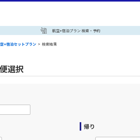
航空+宿泊プラン 検索・予約
空+宿泊セットプラン
>
検索結果
空便選択
帰り