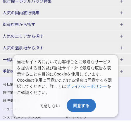
飛行機＋ホテルパック特集
赤い風船ダイナミックパッケージ
ＪＡＬで行く飛行機+ホテルパック
人気の国内旅行特集
（飛行機+ホテルパック）
東京ディズニーリゾート®への旅
ユニバーサル・スタジオ・ジャパ
都道府県から探す
ＡＮＡで行く飛行機+ホテルパック
出張パック
ンへの旅
人気のエリアから探す
温泉旅行
日帰り旅行
北海道旅行・ツアー
人気の温泉地から探す
東北
函館旅行
札幌旅行
北海道
一緒に行く人から探す
当社サイト内においてお客様ごとに最適なサービス
を提供する目的及び当社サイト外で最適な広告を表
青森旅行・ツアー
岩手旅行・ツアー
湯の川温泉(北海道)
定山渓温泉(北海道)
一人旅 国内版
家族・子連れ旅行 国内版
季節の国内旅行特集
示することを目的にCookieを使用しています。
宮城旅行・ツアー
秋田旅行・ツアー
仙台旅行
Cookieの使用に同意いただける場合は同意するを選
十勝川温泉(北海道)
阿寒湖温泉(北海道)
カップル・夫婦旅行 国内版
女子旅 国内版
桜・お花見特集
ゴールデンウィーク（GW）の国内
会社情報
プライバシーポリシー
択してください。詳しくは
プライバシーポリシー
を
旅行
山形旅行・ツアー
福島旅行・ツアー
洞爺湖温泉(北海道)
川湯温泉(北海道)
卒業旅行・学生旅行 国内版
旅行業登録票・約款
ご確認ください。
規約集
夏休み・お盆の国内旅行
7月の国内旅行
関東
旅行条件書
商標について
那須旅行
日光旅行
層雲峡温泉(北海道)
知床温泉(北海道)
同意しない
同意する
ニュースリリース
採用情報
8月の国内旅行
9月の国内旅行
東京旅行・ツアー
神奈川旅行・ツアー
小笠原旅行
大島旅行
東北
システムメンテナンスの
サイトマップ
10月の国内旅行
11月の国内旅行
埼玉旅行・ツアー
千葉旅行・ツアー
お知らせ
神津島旅行
青ヶ島旅行
花巻温泉(岩手)
蔵王温泉(山形)