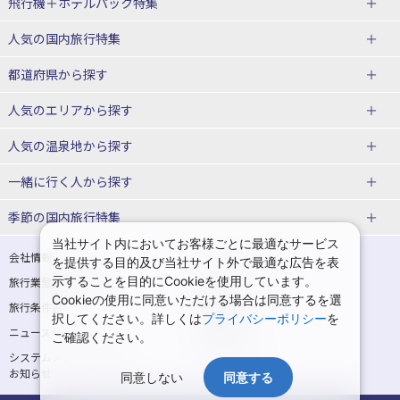
飛行機＋ホテルパック特集
赤い風船ダイナミックパッケージ
ＪＡＬで行く飛行機+ホテルパック
人気の国内旅行特集
（飛行機+ホテルパック）
東京ディズニーリゾート®への旅
ユニバーサル・スタジオ・ジャパ
都道府県から探す
ＡＮＡで行く飛行機+ホテルパック
出張パック
ンへの旅
人気のエリアから探す
温泉旅行
日帰り旅行
北海道旅行・ツアー
人気の温泉地から探す
東北
函館旅行
札幌旅行
北海道
一緒に行く人から探す
青森旅行・ツアー
岩手旅行・ツアー
湯の川温泉(北海道)
定山渓温泉(北海道)
一人旅 国内版
家族・子連れ旅行 国内版
季節の国内旅行特集
宮城旅行・ツアー
秋田旅行・ツアー
仙台旅行
当社サイト内においてお客様ごとに最適なサービス
十勝川温泉(北海道)
阿寒湖温泉(北海道)
カップル・夫婦旅行 国内版
女子旅 国内版
桜・お花見特集
ゴールデンウィーク（GW）の国内
会社情報
プライバシーポリシー
を提供する目的及び当社サイト外で最適な広告を表
旅行
山形旅行・ツアー
福島旅行・ツアー
洞爺湖温泉(北海道)
川湯温泉(北海道)
示することを目的にCookieを使用しています。
卒業旅行・学生旅行 国内版
旅行業登録票・約款
規約集
Cookieの使用に同意いただける場合は同意するを選
夏休み・お盆の国内旅行
7月の国内旅行
関東
旅行条件書
商標について
那須旅行
日光旅行
層雲峡温泉(北海道)
知床温泉(北海道)
択してください。詳しくは
プライバシーポリシー
を
ニュースリリース
採用情報
8月の国内旅行
9月の国内旅行
ご確認ください。
東京旅行・ツアー
神奈川旅行・ツアー
小笠原旅行
大島旅行
東北
システムメンテナンスの
サイトマップ
10月の国内旅行
11月の国内旅行
埼玉旅行・ツアー
千葉旅行・ツアー
お知らせ
神津島旅行
青ヶ島旅行
同意しない
同意する
花巻温泉(岩手)
蔵王温泉(山形)