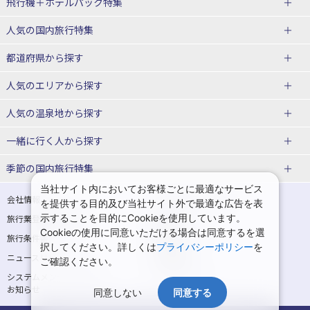
飛行機＋ホテルパック特集
赤い風船ダイナミックパッケージ
ＪＡＬで行く飛行機+ホテルパック
人気の国内旅行特集
（飛行機+ホテルパック）
東京ディズニーリゾート®への旅
ユニバーサル・スタジオ・ジャパ
都道府県から探す
ＡＮＡで行く飛行機+ホテルパック
出張パック
ンへの旅
人気のエリアから探す
温泉旅行
日帰り旅行
北海道旅行・ツアー
人気の温泉地から探す
東北
函館旅行
札幌旅行
北海道
一緒に行く人から探す
青森旅行・ツアー
岩手旅行・ツアー
湯の川温泉(北海道)
定山渓温泉(北海道)
一人旅 国内版
家族・子連れ旅行 国内版
季節の国内旅行特集
宮城旅行・ツアー
秋田旅行・ツアー
仙台旅行
当社サイト内においてお客様ごとに最適なサービス
十勝川温泉(北海道)
阿寒湖温泉(北海道)
カップル・夫婦旅行 国内版
女子旅 国内版
桜・お花見特集
ゴールデンウィーク（GW）の国内
会社情報
プライバシーポリシー
を提供する目的及び当社サイト外で最適な広告を表
旅行
山形旅行・ツアー
福島旅行・ツアー
洞爺湖温泉(北海道)
川湯温泉(北海道)
示することを目的にCookieを使用しています。
卒業旅行・学生旅行 国内版
旅行業登録票・約款
規約集
Cookieの使用に同意いただける場合は同意するを選
夏休み・お盆の国内旅行
7月の国内旅行
関東
旅行条件書
商標について
那須旅行
日光旅行
層雲峡温泉(北海道)
知床温泉(北海道)
択してください。詳しくは
プライバシーポリシー
を
ニュースリリース
採用情報
8月の国内旅行
9月の国内旅行
ご確認ください。
東京旅行・ツアー
神奈川旅行・ツアー
小笠原旅行
大島旅行
東北
システムメンテナンスの
サイトマップ
10月の国内旅行
11月の国内旅行
埼玉旅行・ツアー
千葉旅行・ツアー
お知らせ
神津島旅行
青ヶ島旅行
同意しない
同意する
花巻温泉(岩手)
蔵王温泉(山形)