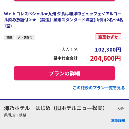
Ｗｅｂコレスペシャル★九州 夕食は和洋中ビュッフェ＜アルコー
ル飲み放題付＞★ 【禁煙】星館スタンダード洋室(山側)(2名～4名
1室)
空室わずか
禁煙
夕・朝食付
102,300
円
大人１名
204,600
円
基本代金合計
プランの詳細
この施設のプラン一覧を見る
海乃ホテル はじめ（旧ホテルニュー松実）
大分
県/別府・鉄輪
施設詳細