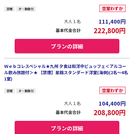
空室わずか
禁煙
夕・朝食付
111,400
円
大人１名
222,800
円
基本代金合計
プランの詳細
Ｗｅｂコレスペシャル★九州 夕食は和洋中ビュッフェ＜アルコー
ル飲み放題付＞★ 【禁煙】星館スタンダード洋室(海側)(2名～4名
1室)
空室わずか
禁煙
夕・朝食付
104,400
円
大人１名
208,800
円
基本代金合計
プランの詳細