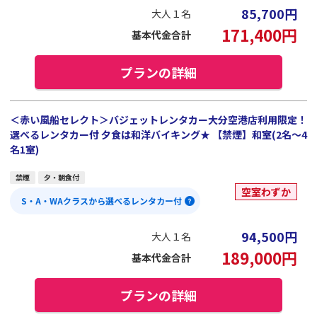
85,700
円
大人１名
171,400
円
基本代金合計
プランの詳細
＜赤い風船セレクト＞バジェットレンタカー大分空港店利用限定！
選べるレンタカー付 夕食は和洋バイキング★ 【禁煙】和室(2名～4
名1室)
禁煙
夕・朝食付
空室わずか
S・A・WAクラスから選べるレンタカー付
94,500
円
大人１名
189,000
円
基本代金合計
プランの詳細