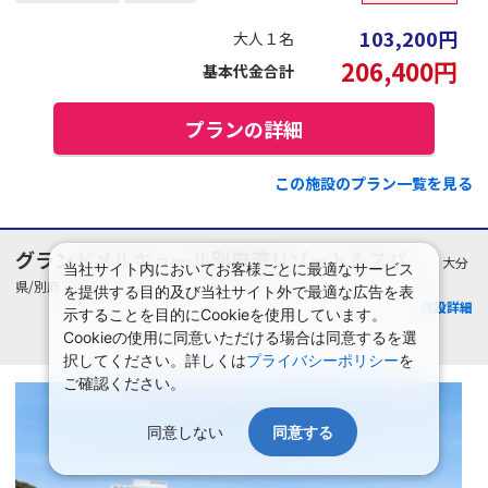
103,200
円
大人１名
206,400
円
基本代金合計
プランの詳細
この施設のプラン一覧を見る
グランドメルキュール別府湾リゾート＆スパ
大分
当社サイト内においてお客様ごとに最適なサービス
県/別府・鉄輪
を提供する目的及び当社サイト外で最適な広告を表
施設詳細
示することを目的にCookieを使用しています。
Cookieの使用に同意いただける場合は同意するを選
択してください。詳しくは
プライバシーポリシー
を
ご確認ください。
同意しない
同意する