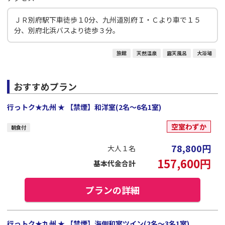
ＪＲ別府駅下車徒歩１0分、九州道別府Ｉ・Ｃより車で１５
分、別府北浜バスより徒歩３分。
旅館
天然温泉
露天風呂
大浴場
おすすめプラン
行っトク★九州 ★ 【禁煙】和洋室(2名～6名1室)
空室わずか
朝食付
78,800
円
大人１名
157,600
円
基本代金合計
プランの詳細
行っトク★九州 ★ 【禁煙】海側和室ツイン(2名～3名1室)