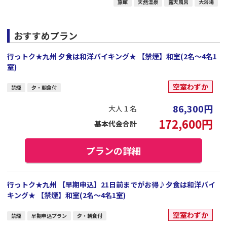
旅館
天然温泉
露天風呂
大浴場
おすすめプラン
行っトク★九州 夕食は和洋バイキング★ 【禁煙】和室(2名～4名1
室)
空室わずか
禁煙
夕・朝食付
86,300
円
大人１名
172,600
円
基本代金合計
プランの詳細
行っトク★九州 【早期申込】21日前までがお得♪夕食は和洋バイ
キング★ 【禁煙】和室(2名～4名1室)
空室わずか
禁煙
早期申込プラン
夕・朝食付