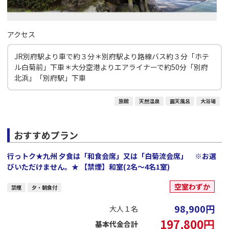
アクセス
JR別府駅より車で約３分＊別府駅より路線バス約３分「ホテ
ル白菊前」下車＊大分空港よりエアライナーで約50分「別府
北浜」「別府駅」下車
旅館
天然温泉
露天風呂
大浴場
おすすめプラン
行っトク★九州 夕食は「和食会席」又は「白菊流会席」 ※お選
びいただけません。★ 【禁煙】和室(2名～4名1室)
空室わずか
禁煙
夕・朝食付
98,900
円
大人１名
197,800
円
基本代金合計