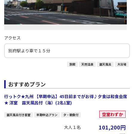
アクセス
別府駅より車で１５分
旅館
天然温泉
露天風呂
大浴場
おすすめプラン
行っトク★九州 【早期申込】45日前までがお得♪夕食は和食会席
★ 洋室 露天風呂付（海）(2名1室)
空室わずか
露天風呂付き客室
早期申込プラン
夕・朝食付
101,200
円
大人１名