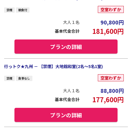
空室わずか
禁煙
朝食付
90,800
円
大人１名
181,600
円
基本代金合計
プランの詳細
行っトク★九州 － 【禁煙】大地館和室(2名～5名1室)
空室わずか
禁煙
食事なし
88,800
円
大人１名
177,600
円
基本代金合計
プランの詳細