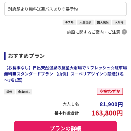
別府駅より無料送迎バスあり※要予約
ホテル
天然温泉
露天風呂
大浴場
施設に関するご案内・ご注意
おすすめプラン
【お食事なし】日出天然温泉の展望大浴場でリフレッシュ☆駐車場
無料■スタンダードプラン 【山側】スーペリアツイン◇禁煙(1名
～3名1室)
空室わずか
禁煙
食事なし
81,900
円
大人１名
163,800
円
基本代金合計
プランの詳細