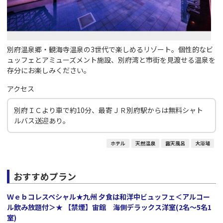
別府温泉郷・観海寺温泉の3世代で楽しめるリゾート。個性的なビ
ュッフェとアミューズメント施設、別府湾と市街を見渡せる温泉を
存分にお楽しみください。
アクセス
別府ＩＣより車で約10分、最寄ＪＲ別府駅からは無料シャト
ルバス送迎あり。
ホテル
天然温泉
露天風呂
大浴場
おすすめプラン
Ｗｅｂコレスペシャル★九州 夕食は和洋中ビュッフェ＜アルコー
ル飲み放題付＞★ 【禁煙】宙館 海側デラックス洋室(2名～5名1
室)