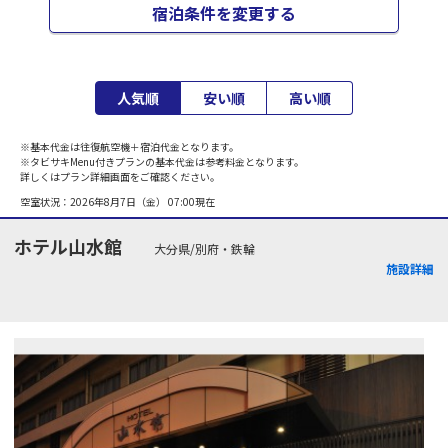
宿泊条件を変更する
人気順
安い順
高い順
※基本代金は往復航空機＋宿泊代金となります。
※タビサキMenu付きプランの基本代金は参考料金となります。
詳しくはプラン詳細画面をご確認ください。
空室状況：
2026年8月7日（金） 07:00
現在
ホテル山水館
大分県/別府・鉄輪
施設詳細