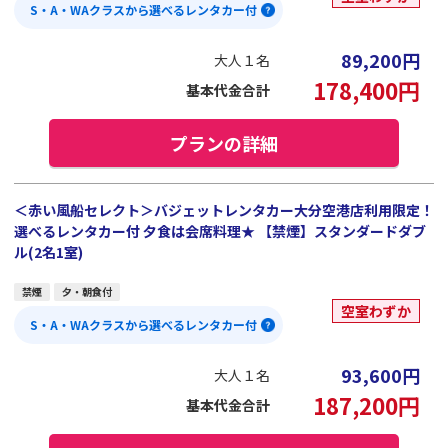
S・A・WAクラスから選べるレンタカー付
89,200
円
大人１名
178,400
円
基本代金合計
プランの詳細
＜赤い風船セレクト＞バジェットレンタカー大分空港店利用限定！
選べるレンタカー付 夕食は会席料理★ 【禁煙】スタンダードダブ
ル(2名1室)
禁煙
夕・朝食付
空室わずか
S・A・WAクラスから選べるレンタカー付
93,600
円
大人１名
187,200
円
基本代金合計