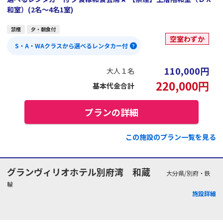
和室）(2名～4名1室)
禁煙
夕・朝食付
空室わずか
S・A・WAクラスから選べるレンタカー付
110,000
円
大人１名
220,000
円
基本代金合計
プランの詳細
この施設のプラン一覧を見る
グランヴィリオホテル別府湾 和蔵
大分県/別府・鉄
輪
施設詳細