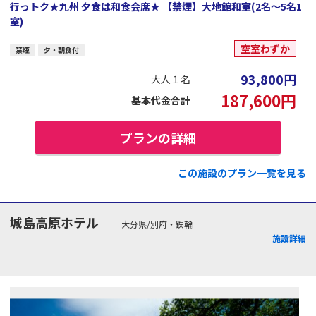
行っトク★九州 夕食は和食会席★ 【禁煙】大地館和室(2名～5名1
室)
空室わずか
禁煙
夕・朝食付
93,800
円
大人１名
187,600
円
基本代金合計
プランの詳細
この施設のプラン一覧を見る
城島高原ホテル
大分県/別府・鉄輪
施設詳細