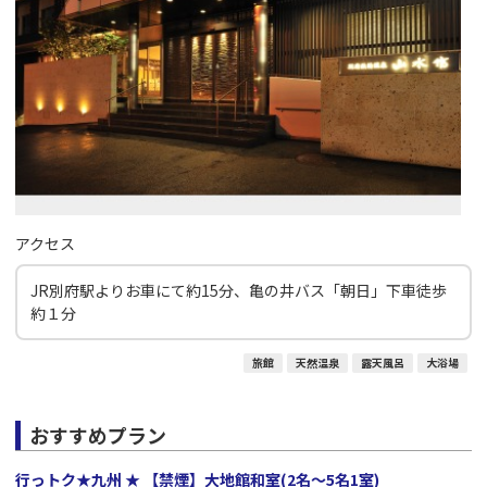
アクセス
JR別府駅よりお車にて約15分、亀の井バス「朝日」下車徒歩
約１分
旅館
天然温泉
露天風呂
大浴場
おすすめプラン
行っトク★九州 ★ 【禁煙】大地館和室(2名～5名1室)