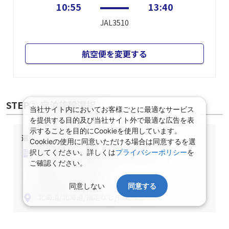
10:55
13:40
JAL3510
航空便を変更する
STEP② 宿泊施設選択
当社サイト内においてお客様ごとに最適なサービス
を提供する目的及び当社サイト外で最適な広告を表
示することを目的にCookieを使用しています。
選択中の宿泊条件
Cookieの使用に同意いただける場合は同意するを選
泊数：1泊
部屋数・人数：2名1室
択してください。詳しくは
プライバシーポリシー
を
ご確認ください。
部屋タイプ：指定なし
食事条件：指定なし
同意しない
同意する
北海道/北海道/指定なし/指定なし