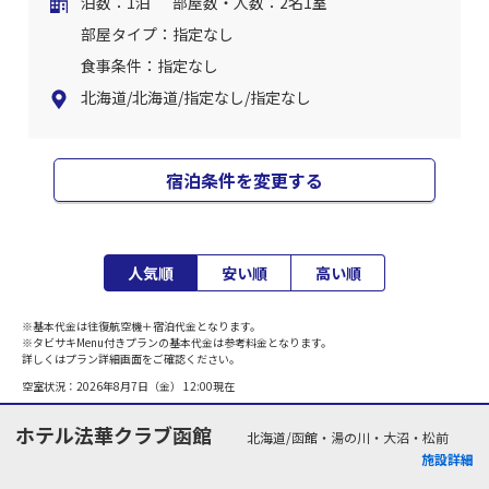
泊数：1泊
部屋数・人数：2名1室
部屋タイプ：指定なし
食事条件：指定なし
北海道/北海道/指定なし/指定なし
宿泊条件を変更する
人気順
安い順
高い順
※基本代金は往復航空機＋宿泊代金となります。
※タビサキMenu付きプランの基本代金は参考料金となります。
詳しくはプラン詳細画面をご確認ください。
空室状況：
2026年8月7日（金） 12:00
現在
ホテル法華クラブ函館
北海道/函館・湯の川・大沼・松前
施設詳細