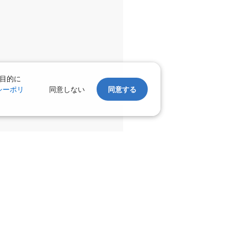
千歳)
福岡
○
+
35,900
円
:55
17:55
○
利用する
+
63,400
円
目的に
千歳)
福岡
○
+
0
円
シーポリ
同意しない
同意する
:50
16:30
○
利用する
+
3,700
円
千歳)
福岡
○
+
41,400
円
:10
19:05
○
利用する
+
39,500
円
千歳)
福岡
○
+
41,400
円