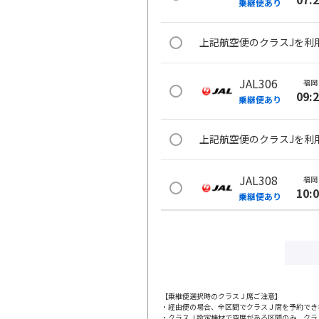
乗継便あり
上記航空便のクラスJを利
JAL306
福岡
09:
乗継便あり
上記航空便のクラスJを利
JAL308
福岡
10:
乗継便あり
上記航空便のクラスJを利
JAL310
福岡
11:
乗継便あり
【乗継便選択時のクラスＪ席ご注意】
・経由便の場合、全区間でクラスＪ席を予約でき
・クラスＪ設定機材で空席がある区間のみ、クラ