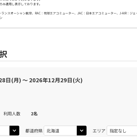
のみ適用し表示しております。
○
用する
上記航空便のクラスJを
+
39,500
円
日本トランスオーシャン航空、RAC：琉球エアコミューター、JAC：日本エアコミューター、J-AIR：ジ
ン
札幌(千歳)
JAL506
札幌(
○
選択中
55
14:10
10
乗継便あり
×
-
用する
上記航空便のクラスJを
選択
札幌(千歳)
札幌(
○
+
30,400
円
JAL3510
00
16:05
10
28日(月) 〜 2026年12月29日(火)
○
用する
上記航空便のクラスJを
+
22,300
円
JAL510
札幌(千歳)
札幌(
○
+
30,400
円
00
17:05
12
乗継便あり
利用人数
2
名
○
用する
上記航空便のクラスJを
+
22,300
円
都道府県
エリア