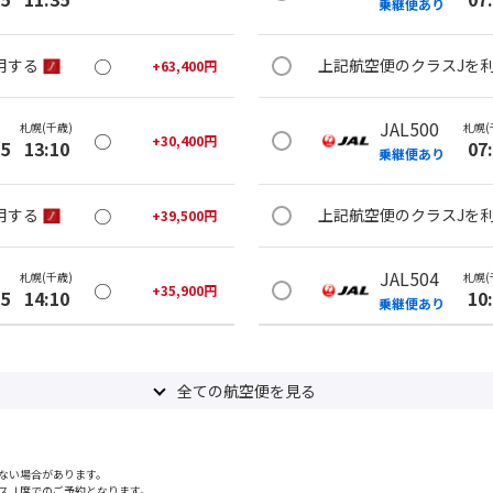
乗継便あり
○
用する
上記航空便のクラスJを
+
63,400
円
JAL500
札幌(千歳)
札幌(
○
+
30,400
円
25
13:10
07
乗継便あり
○
用する
上記航空便のクラスJを
+
39,500
円
JAL504
札幌(千歳)
札幌(
○
+
35,900
円
05
14:10
10
乗継便あり
○
用する
上記航空便のクラスJを
+
39,500
円
全ての航空便を見る
JAL506
札幌(千歳)
札幌(
○
+
30,400
円
00
14:55
10
乗継便あり
ない場合があります。
スＪ席でのご予約となります。