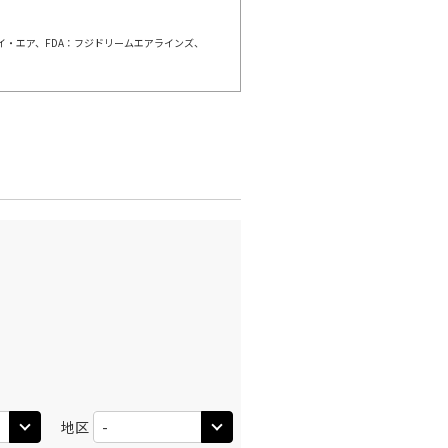
○
利用する
+
63,400
円
ェイ・エア、FDA：フジドリームエアラインズ、
千歳)
福岡
○
+
35,900
円
:40
15:45
○
利用する
+
39,500
円
千歳)
福岡
○
選択中
:55
13:40
○
利用する
+
37,300
円
千歳)
福岡
○
+
35,900
円
:55
17:10
○
利用する
+
63,400
円
地区