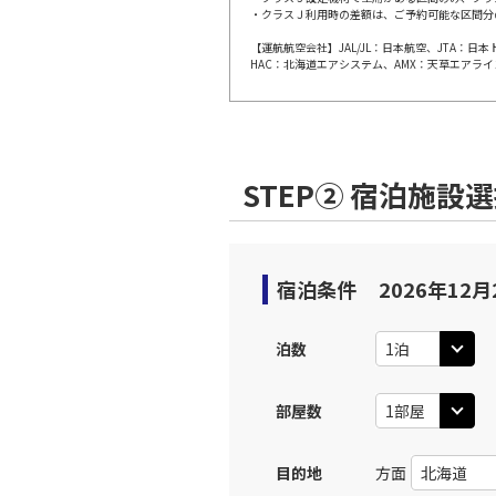
・クラスＪ利用時の差額は、ご予約可能な区間分
上記航空便のクラスJを利
【運航航空会社】JAL/JL：日本航空、JTA：
HAC：北海道エアシステム、AMX：天草エアライ
福岡
JAL3513
11:
上記航空便のクラスJを利
STEP② 宿泊施設
JAL312
福岡
12:
乗継便あり
宿泊条件
2026年12月
上記航空便のクラスJを利
泊数
JAL314
福岡
13:
乗継便あり
部屋数
上記航空便のクラスJを利
目的地
方面