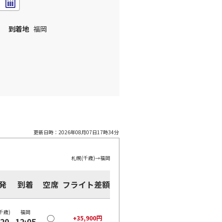
到着地
福岡
更新日時：
2026年08月07日17時34分
札幌(千歳)
→
福岡
発
到着
空席
フライト差額
千歳)
福岡
○
+
35,900
円
:20
12:05