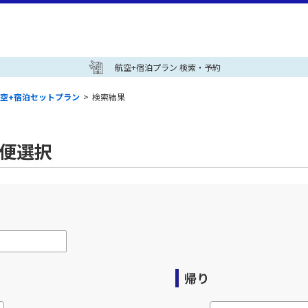
航空+宿泊プラン 検索・予約
空+宿泊セットプラン
>
検索結果
空便選択
帰り