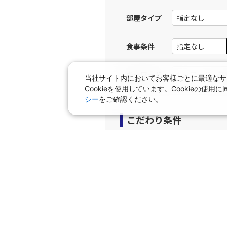
福岡
部屋タイプ
JAL3515
14:
食事条件
上記航空便のクラスJを利
キーワード
当社サイト内においてお客様ごとに最適なサ
JAL318
福岡
14:
Cookieを使用しています。Cookieの
乗継便あり
シー
をご確認ください。
こだわり条件
上記航空便のクラスJを利
プラン
JAL320
福岡
15:
乗継便あり
早期申込プラン
個室
タビサキMenu（レンタカ
上記航空便のクラスJを利
JAL2058
福岡