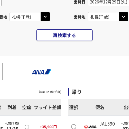
出発日
2026年12月29日(火)
着地
出発地
再検索する
帰り
福岡
→
札幌(千歳)
発
到着
空席
フライト差額
選択
便名
出
JAL590
札幌(千歳)
札幌(
○
+
35,900
円
25
11:35
07