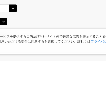
札幌(千歳)
JAL510
札幌(
○
+
0
円
25
16:40
12
乗継便あり
×
-
用する
上記航空便のクラスJを
ービスを提供する目的及び当社サイト外で最適な広告を表示することを
札幌(千歳)
札幌(
○
+
5,200
円
JAL3512
55
19:15
使用に同意いただける場合は同意するを選択してください。詳しくは
プライバ
13
○
用する
上記航空便のクラスJを
+
63,400
円
JAL512
札幌(千歳)
札幌(
○
+
5,200
円
55
20:05
14
乗継便あり
食
お部屋で夕食
女性限定プラン
タビサキMenu
ー）付
○
用する
上記航空便のクラスJを
+
22,300
円
JAL514
札幌(千歳)
札幌(
○
+
26,800
円