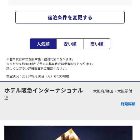
宿泊条件を変更する
人気順
安い順
高い順
※基本代金は往復航空機＋宿泊代金となります。
※タビサキMenu付きプランの基本代金は参考料金となります。
詳しくはプラン詳細画面をご確認ください。
空室状況：
2026年8月10日（月） 07:00
現在
ホテル阪急インターナショナル
大阪府/梅田・大阪駅付
近
施設詳細