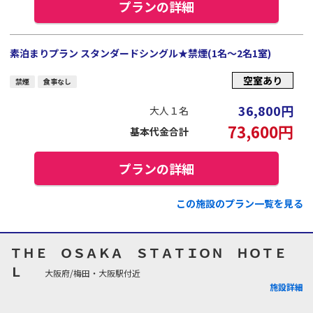
プランの詳細
素泊まりプラン スタンダードシングル★禁煙(1名～2名1室)
空室あり
禁煙
食事なし
36,800
円
大人１名
73,600
円
基本代金合計
プランの詳細
この施設のプラン一覧を見る
ＴＨＥ ＯＳＡＫＡ ＳＴＡＴＩＯＮ ＨＯＴＥ
Ｌ
大阪府/梅田・大阪駅付近
施設詳細