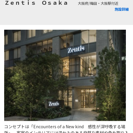
Ｚｅｎｔｉｓ Ｏｓａｋａ
大阪府/梅田・大阪駅付近
施設詳細
コンセプトは「Encounters of a New kind 感性が深呼吸する場
所」。客室のインテリアには温かみのある自然な素材や色を取り入