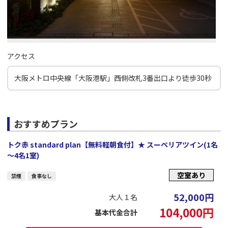
アクセス
大阪メトロ中央線「大阪港駅」西側改札3番出口より徒歩30秒
おすすめプラン
トク赤 standard plan【無料軽朝食付】★ スーペリアツイン(1名
～4名1室)
空室あり
禁煙
食事なし
52,000
円
大人１名
104,000
円
基本代金合計