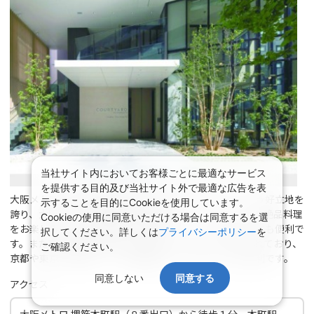
当社サイト内においてお客様ごとに最適なサービス
を提供する目的及び当社サイト外で最適な広告を表
大阪メトロ中央線の堺筋本町駅から徒歩わずか１分という好立地を
示することを目的にCookieを使用しています。
誇り、大阪城、大阪駅周辺の梅田エリア、ショッピングや絶品料理
Cookieの使用に同意いただける場合は同意するを選
をお楽しみいただける難波、心斎橋エリアへのお出かけにも便利で
択してください。詳しくは
プライバシーポリシー
を
す。また東海道新幹線の新大阪駅へのアクセスにも恵まれており、
ご確認ください。
京都や東京、福岡といった主要都市へのお出かけにも便利です。
同意しない
同意する
アクセス