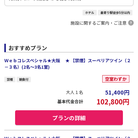
ホテル
最寄り駅徒歩5分以内
施設に関するご案内・ご注意
おすすめプラン
Ｗｅｂコレスペシャル★大阪 ★ 【禁煙】スーペリアツイン（２
－３名）(2名～3名1室)
空室わずか
禁煙
朝食付
51,400
円
大人１名
102,800
円
基本代金合計
プランの詳細