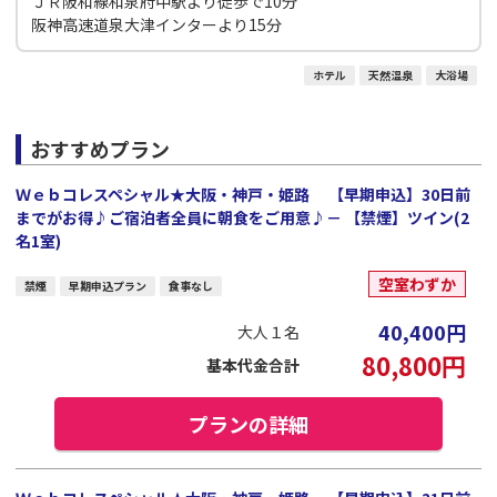
ＪＲ阪和線和泉府中駅より徒歩で10分
阪神高速道泉大津インターより15分
ホテル
天然温泉
大浴場
おすすめプラン
Ｗｅｂコレスペシャル★大阪・神戸・姫路 【早期申込】30日前
までがお得♪ご宿泊者全員に朝食をご用意♪－ 【禁煙】ツイン(2
名1室)
空室わずか
禁煙
早期申込プラン
食事なし
40,400
円
大人１名
80,800
円
基本代金合計
プランの詳細