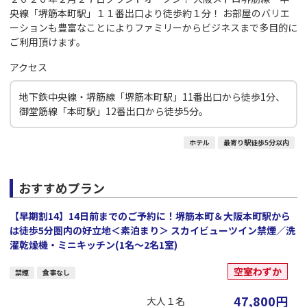
央線「堺筋本町駅」１１番出口より徒歩約１分！ お部屋のバリエ
ーションも豊富なことによりファミリーからビジネスまで多目的に
ご利用頂けます。
アクセス
地下鉄中央線・堺筋線「堺筋本町駅」11番出口から徒歩1分、
御堂筋線「本町駅」12番出口から徒歩5分。
ホテル
最寄り駅徒歩5分以内
おすすめプラン
【早期割14】14日前までのご予約に！堺筋本町＆大阪本町駅から
は徒歩5分圏内の好立地＜素泊まり＞ スカイビューツイン禁煙／洗
濯乾燥機・ミニキッチン(1名～2名1室)
空室わずか
禁煙
食事なし
47,800
円
大人１名