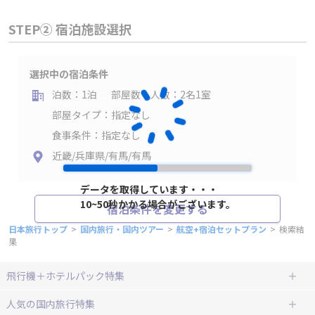
STEP② 宿泊施設選択
選択中の宿泊条件
泊数：1泊
部屋数・人数：2名1室
部屋タイプ：指定なし
食事条件：指定なし
近畿/兵庫県/有馬/有馬
データを取得しています・・・
10~50秒かかる場合がございます。
宿泊条件を変更する
日本旅行トップ
>
国内旅行・国内ツアー
>
航空+宿泊セットプラン
>
検索結
果
飛行機＋ホテルパック特集
赤い風船ダイナミックパッケージ
ＪＡＬで行く飛行機+ホテルパック
人気の国内旅行特集