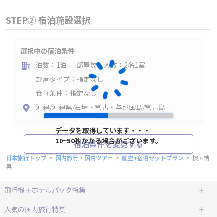
STEP② 宿泊施設選択
選択中の宿泊条件
泊数：1泊
部屋数・人数：2名1室
部屋タイプ：指定なし
食事条件：指定なし
沖縄/沖縄県/石垣・宮古・与那国島/宮古島
データを取得しています・・・
10~50秒かかる場合がございます。
宿泊条件を変更する
日本旅行トップ
>
国内旅行・国内ツアー
>
航空+宿泊セットプラン
>
検索結
果
飛行機＋ホテルパック特集
赤い風船ダイナミックパッケージ
ＪＡＬで行く飛行機+ホテルパック
人気の国内旅行特集