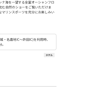
シナ海を一望する全室オーシャンフロ
沈む自然のショーをご覧いただけま
なマリンスポーツを充分にお楽しみい
・名嘉地IC～許田IC)を利用時、
分。
ホテル