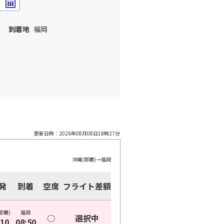
到着地
福岡
更新日時：
2026年08月08日18時27分
沖縄(那覇)
→
福岡
発
到着
空席
フライト差額
那覇)
福岡
○
選択中
:10
08:50