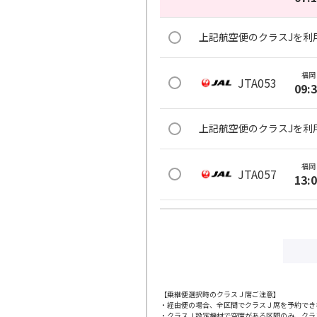
上記航空便のクラスJを利
福岡
JTA053
09:
上記航空便のクラスJを利
福岡
JTA057
13:
上記航空便のクラスJを利
福岡
JTA061
15:
【乗継便選択時のクラスＪ席ご注意】
・経由便の場合、全区間でクラスＪ席を予約でき
上記航空便のクラスJを利
・クラスＪ設定機材で空席がある区間のみ、クラ