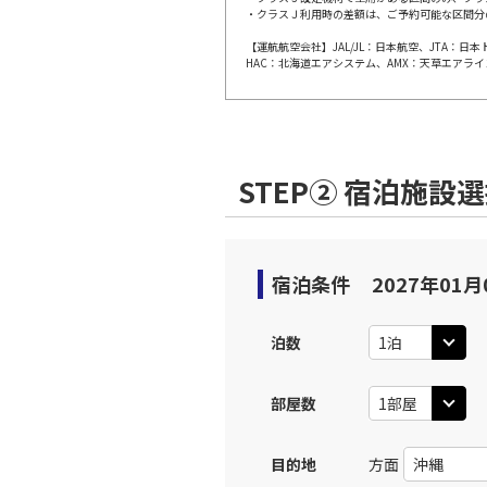
・クラスＪ利用時の差額は、ご予約可能な区間分
【運航航空会社】JAL/JL：日本航空、JTA：
福岡
JTA063
HAC：北海道エアシステム、AMX：天草エアライ
17:
上記航空便のクラスJを利
STEP② 宿泊施設
福岡
JTA065
20:
上記航空便のクラスJを利
宿泊条件
2027年01月
泊数
部屋数
目的地
方面