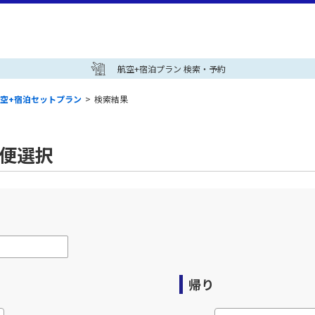
航空+宿泊プラン 検索・予約
空+宿泊セットプラン
>
検索結果
空便選択
帰り