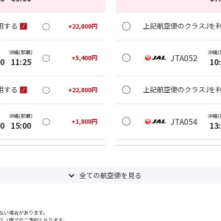
○
用する
上記航空便のクラスJを
+
22,800
円
沖縄(那覇)
沖縄(
○
JTA052
+
5,400
円
30
11:25
10
○
用する
上記航空便のクラスJを
+
22,800
円
沖縄(那覇)
沖縄(
○
JTA054
+
1,800
円
00
15:00
13
○
用する
上記航空便のクラスJを
+
27,900
円
全ての航空便を見る
沖縄(那覇)
沖縄(
○
JTA058
+
0
円
45
17:35
15
ない場合があります。
○
用する
上記航空便のクラスJを
+
22,800
円
スＪ席でのご予約となります。