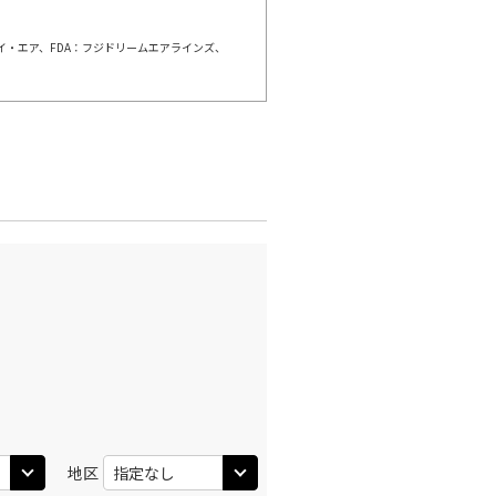
ェイ・エア、FDA：フジドリームエアラインズ、
那覇)
福岡
○
+
0
円
:20
20:00
○
利用する
+
8,800
円
那覇)
福岡
○
+
0
円
:45
21:25
○
利用する
+
8,800
円
地区