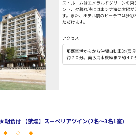
ストルームはエメラルドグリーンの東
ント、夕暮れ時には東シナ海に太陽が
す。また、ホテル前のビーチでは多彩
ただけます。
アクセス
那覇空港からから沖縄自動車道(豊見城
約７０分。美ら海水族館まで約４０
★朝食付 【禁煙】スーペリアツイン(2名～3名1室)
 ◆ ◇ ◆