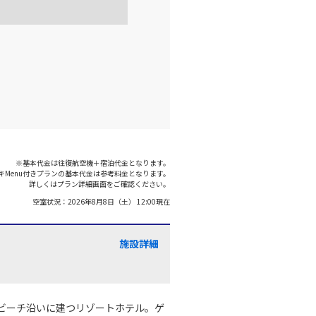
※基本代金は往復航空機＋宿泊代金となります。
キMenu付きプランの基本代金は参考料金となります。
詳しくはプラン詳細画面をご確認ください。
空室状況：
2026年8月8日（土） 12:00
現在
施設詳細
ビーチ沿いに建つリゾートホテル。ゲ