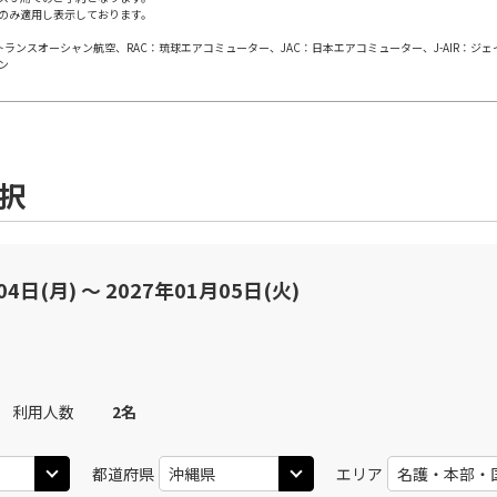
のみ適用し表示しております。
日本トランスオーシャン航空、RAC：琉球エアコミューター、JAC：日本エアコミューター、J-AIR：ジ
沖縄(那覇)
沖縄(
○
JTA060
+
0
円
ン
35
19:25
18
○
用する
上記航空便のクラスJを
+
8,800
円
選択
沖縄(那覇)
沖縄(
○
JTA062
+
0
円
45
22:30
19
○
用する
上記航空便のクラスJを
+
11,600
円
04日(月) 〜 2027年01月05日(火)
利用人数
2
名
都道府県
エリア