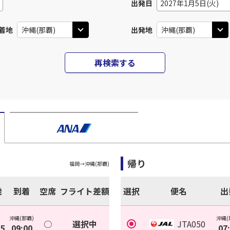
出発日
2027年1月5日(火)
着地
出発地
再検索する
帰り
福岡
→
沖縄(那覇)
発
到着
空席
フライト差額
選択
便名
出
沖縄(那覇)
沖縄(
○
選択中
JTA050
15
09:00
07