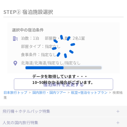
STEP② 宿泊施設選択
選択中の宿泊条件
泊数：1泊
部屋数・人数：2名1室
部屋タイプ：指定なし
食事条件：指定なし
北海道/北海道/指定なし/指定なし
データを取得しています・・・
10~50秒かかる場合がございます。
宿泊条件を変更する
日本旅行トップ
>
国内旅行・国内ツアー
>
航空+宿泊セットプラン
>
検索結
果
飛行機＋ホテルパック特集
赤い風船ダイナミックパッケージ
ＪＡＬで行く飛行機+ホテルパック
人気の国内旅行特集