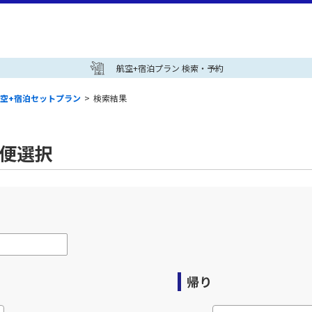
航空+宿泊プラン 検索・予約
空+宿泊セットプラン
>
検索結果
空便選択
帰り