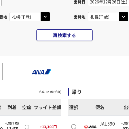
出発日
2026年12月26日(土)
着地
出発地
再検索する
帰り
広島
→
札幌(千歳)
発
到着
空席
フライト差額
選択
便名
出
JAL590
札幌(千歳)
札幌(
○
+
13,300
円
40
11:55
07