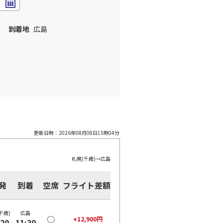
到着地
広島
更新日時：
2026年08月08日15時04分
札幌(千歳)
→
広島
発
到着
空席
フライト差額
千歳)
広島
○
+
12,900
円
:20
11:30