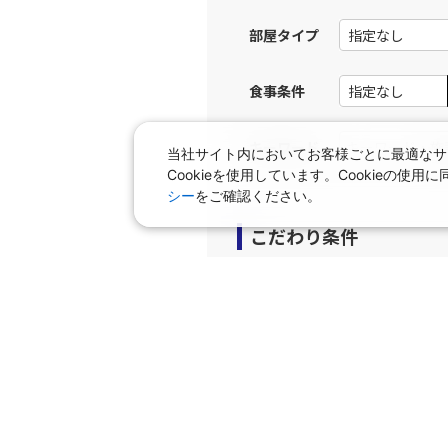
JAL258
広島
部屋タイプ
13:
乗継便あり
食事条件
上記航空便のクラスJを利
キーワード
当社サイト内においてお客様ごとに最適なサ
JAL262
広島
Cookieを使用しています。Cookieの
16:
乗継便あり
シー
をご確認ください。
こだわり条件
上記航空便のクラスJを利
プラン
JAL262
広島
16:
早期申込プラン
個室
乗継便あり
タビサキMenu（レンタカ
上記航空便のクラスJを利
JAL264
広島