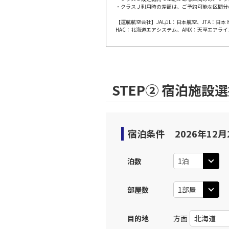
上記航空便のクラスJを利
・クラスＪ利用時の差額は、ご予約可能な区間分
【運航航空会社】JAL/JL：日本航空、JTA：
HAC：北海道エアシステム、AMX：天草エアライ
JAL256
広島
12:
乗継便あり
上記航空便のクラスJを利
STEP② 宿泊施設
JAL256
広島
12:
乗継便あり
宿泊条件
2026年12月
上記航空便のクラスJを利
泊数
JAL258
広島
13:
乗継便あり
部屋数
上記航空便のクラスJを利
目的地
方面