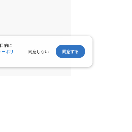
千歳)
広島
○
+
11,800
円
:10
19:30
○
利用する
+
48,000
円
目的に
千歳)
広島
シーポリ
同意しない
同意する
○
選択中
:00
17:15
○
利用する
+
25,800
円
千歳)
広島
○
+
11,800
円
:05
19:30
○
利用する
+
48,000
円
千歳)
広島