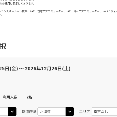
○
用する
+
8,500
円
のみ適用し表示しております。
上記航空便のクラスJを
日本トランスオーシャン航空、RAC：琉球エアコミューター、JAC：日本エアコミューター、J-AIR：ジ
ン
札幌(千歳)
JAL502
札幌(
○
+
10,000
円
20
16:05
08
乗継便あり
○
用する
+
27,600
円
上記航空便のクラスJを
選択
札幌(千歳)
JAL506
札幌(
○
+
10,000
円
20
17:05
10
乗継便あり
25日(金) 〜 2026年12月26日(土)
○
用する
+
27,600
円
上記航空便のクラスJを
札幌(千歳)
JAL508
札幌(
○
+
13,300
円
40
17:05
11
利用人数
2
名
乗継便あり
○
用する
+
66,300
円
都道府県
エリア
上記航空便のクラスJを