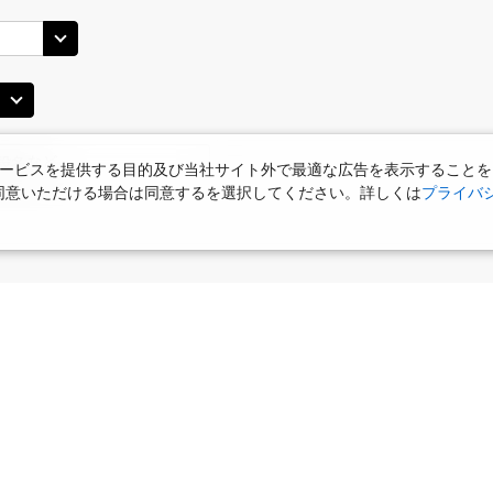
札幌(千歳)
JAL512
札幌(
○
+
13,300
円
40
18:35
14
乗継便あり
○
用する
+
66,300
円
上記航空便のクラスJを
ービスを提供する目的及び当社サイト外で最適な広告を表示することを
札幌(千歳)
札幌(
○
使用に同意いただける場合は同意するを選択してください。詳しくは
プライバ
+
24,100
円
JAL3406
20
20:05
15
×
-
用する
上記航空便のクラスJを
JAL514
札幌(千歳)
札幌(
○
+
24,100
円
20
21:20
15
食
お部屋で夕食
女性限定プラン
タビサキMenu
乗継便あり
ー）付
○
用する
上記航空便のクラスJを
+
66,300
円
JAL516
札幌(千歳)
札幌(