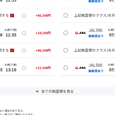
乗継便あり
○
用する
上記航空便のクラスJを
+
60,300
円
JAL590
札幌(千歳)
札幌(
○
+
24,100
円
40
11:35
07
乗継便あり
○
用する
上記航空便のクラスJを
+
66,300
円
JAL500
札幌(千歳)
札幌(
○
+
13,300
円
45
13:10
07
乗継便あり
○
用する
上記航空便のクラスJを
+
60,300
円
全ての航空便を見る
札幌(千歳)
JAL500
札幌(
○
選択中
00
12:55
07
乗継便あり
ない場合があります。
スＪ席でのご予約となります。