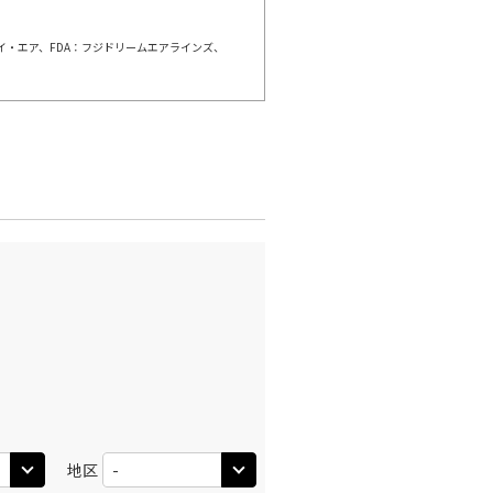
○
利用する
+
54,000
円
ェイ・エア、FDA：フジドリームエアラインズ、
千歳)
広島
○
+
12,900
円
:50
13:00
○
利用する
+
54,000
円
千歳)
広島
○
+
11,800
円
:40
15:40
○
利用する
+
54,000
円
千歳)
広島
○
+
12,900
円
:40
15:40
○
地区
利用する
+
48,000
円