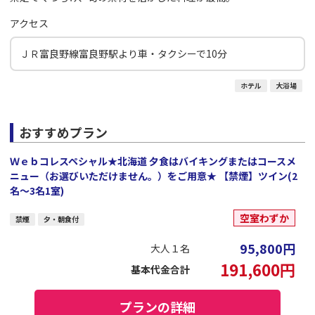
アクセス
ＪＲ富良野線富良野駅より車・タクシーで10分
ホテル
大浴場
おすすめプラン
Ｗｅｂコレスペシャル★北海道 夕食はバイキングまたはコースメ
ニュー（お選びいただけません。）をご用意★ 【禁煙】ツイン(2
名～3名1室)
空室わずか
禁煙
夕・朝食付
95,800
円
大人１名
191,600
円
基本代金合計
プランの詳細