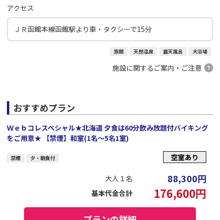
アクセス
ＪＲ函館本線函館駅より車・タクシーで15分
旅館
天然温泉
露天風呂
大浴場
施設に関するご案内・ご注意
おすすめプラン
Ｗｅｂコレスペシャル★北海道 夕食は60分飲み放題付バイキング
をご用意★ 【禁煙】和室(1名～5名1室)
空室あり
禁煙
夕・朝食付
88,300
円
大人１名
176,600
円
基本代金合計
プランの詳細