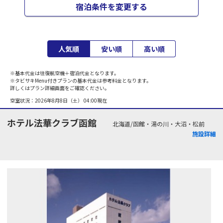
宿泊条件を変更する
人気順
安い順
高い順
※基本代金は往復航空機＋宿泊代金となります。
※タビサキMenu付きプランの基本代金は参考料金となります。
詳しくはプラン詳細画面をご確認ください。
空室状況：
2026年8月8日（土） 04:00
現在
ホテル法華クラブ函館
北海道/函館・湯の川・大沼・松前
施設詳細