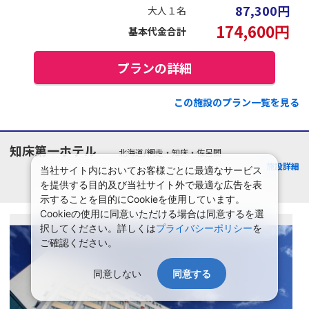
87,300
円
大人１名
174,600
円
基本代金合計
プランの詳細
この施設のプラン一覧を見る
知床第一ホテル
北海道/網走・知床・佐呂間
施設詳細
当社サイト内においてお客様ごとに最適なサービス
を提供する目的及び当社サイト外で最適な広告を表
示することを目的にCookieを使用しています。
Cookieの使用に同意いただける場合は同意するを選
択してください。詳しくは
プライバシーポリシー
を
ご確認ください。
同意しない
同意する