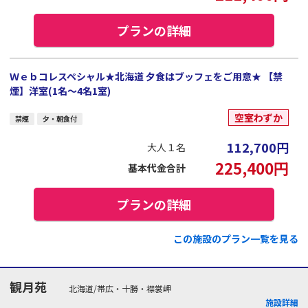
プランの詳細
Ｗｅｂコレスペシャル★北海道 夕食はブッフェをご用意★ 【禁
煙】洋室(1名～4名1室)
空室わずか
禁煙
夕・朝食付
112,700
円
大人１名
225,400
円
基本代金合計
プランの詳細
この施設のプラン一覧を見る
観月苑
北海道/帯広・十勝・襟裳岬
施設詳細