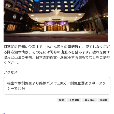
阿寒湖の西側に位置する「あかん遊久の里鶴雅」。果てしなく広が
る阿寒湖の情景、その先には阿寒の山並みを望みます。疲れを癒す
温泉と山海の美味、日本の旅館文化を継承するおもてなしをご堪能
ください。
アクセス
根室本線釧路駅より路線バスで120分／釧路空港より車・タク
シーで60分
旅館
天然温泉
露天風呂
大浴場