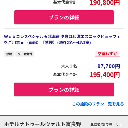
190,800
円
基本代金合計
プランの詳細
Ｗｅｂコレスペシャル★北海道 夕食は和洋エスニックビュッフェ
をご用意★ （南館）【禁煙】和室(2名～4名1室)
空室わずか
禁煙
夕・朝食付
97,700
円
大人１名
195,400
円
基本代金合計
プランの詳細
この施設のプラン一覧を見る
ホテルナトゥールヴァルト富良野
北海道/富良野・サホ