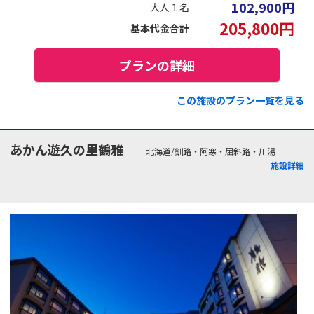
102,900
円
大人１名
205,800
円
基本代金合計
プランの詳細
この施設のプラン一覧を見る
あかん遊久の里鶴雅
北海道/釧路・阿寒・屈斜路・川湯
施設詳細