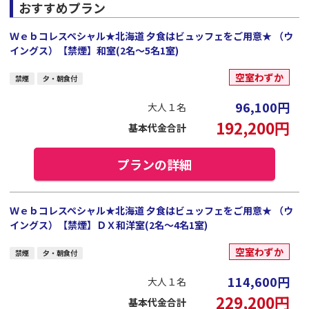
おすすめプラン
Ｗｅｂコレスペシャル★北海道 夕食はビュッフェをご用意★ （ウ
イングス）【禁煙】和室(2名～5名1室)
空室わずか
禁煙
夕・朝食付
96,100
円
大人１名
192,200
円
基本代金合計
プランの詳細
Ｗｅｂコレスペシャル★北海道 夕食はビュッフェをご用意★ （ウ
イングス）【禁煙】ＤＸ和洋室(2名～4名1室)
空室わずか
禁煙
夕・朝食付
114,600
円
大人１名
229,200
円
基本代金合計