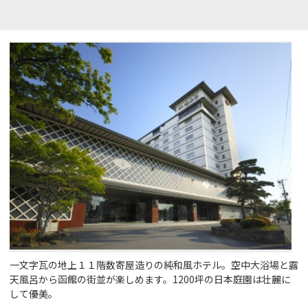
一文字瓦の地上１１階数寄屋造りの純和風ホテル。空中大浴場と露
天風呂から函館の街並が楽しめます。1200坪の日本庭園は壮麗に
して優美。