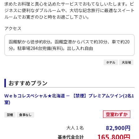
求めたお料理と真心を込めたサービスでおもてなしいたします。ビ
ジネスに便利なダブルルームや、大切な記念旅行に最適なスイート
ルームでお寛ぎのひと時をお過ごし下さい。
アクセス
函館駅から徒歩約8分。函館空港からバスで約30分、車で約20
分。駐車場284台完備(有料)。出し入れ自由
ホテル
大浴場
おすすめプラン
Ｗｅｂコレスペシャル★北海道 － 【禁煙】プレミアムツイン(2名1
室)
空室わずか
禁煙
食事なし
82,900
円
大人１名
165,800
円
基本代金合計