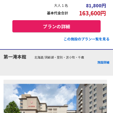
81,800
円
大人１名
163,600
円
基本代金合計
プランの詳細
この施設のプラン一覧を見る
第一滝本館
北海道/洞爺湖・登別・苫小牧・千歳
施設詳細