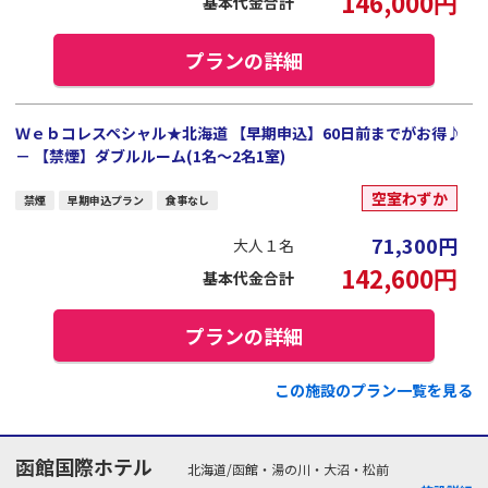
146,000
円
基本代金合計
プランの詳細
Ｗｅｂコレスペシャル★北海道 【早期申込】60日前までがお得♪
－ 【禁煙】ダブルルーム(1名～2名1室)
空室わずか
禁煙
早期申込プラン
食事なし
71,300
円
大人１名
142,600
円
基本代金合計
プランの詳細
この施設のプラン一覧を見る
函館国際ホテル
北海道/函館・湯の川・大沼・松前