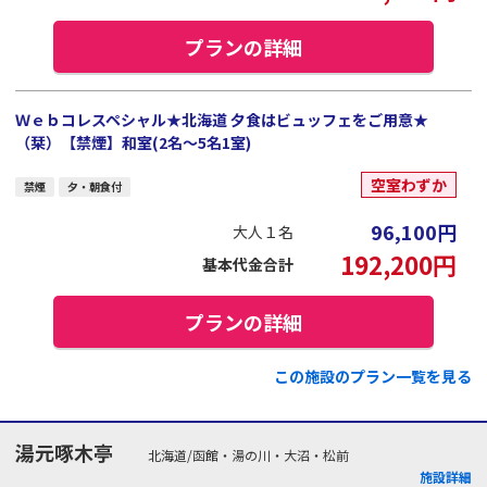
プランの詳細
Ｗｅｂコレスペシャル★北海道 夕食はビュッフェをご用意★
（栞）【禁煙】和室(2名～5名1室)
空室わずか
禁煙
夕・朝食付
96,100
円
大人１名
192,200
円
基本代金合計
プランの詳細
この施設のプラン一覧を見る
湯元啄木亭
北海道/函館・湯の川・大沼・松前
施設詳細