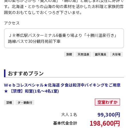
質の柔らかさから「美人の湯」「絹の湯」と親しまれ女性に好評で
す。北海道・とかちの山海の旬の素材を活かしたお料理と家族的雰
囲気のおもてなしでおくつろぎ下さいませ。
アクセス
ＪＲ帯広駅バスターミナル6番乗り場より「十勝川温泉行き」
路線バスで30分観月苑前下車
旅館
天然温泉
露天風呂
大浴場
おすすめプラン
Ｗｅｂコレスペシャル★北海道 夕食は和洋中バイキングをご用意
★ 【禁煙】和室(1名～4名1室)
空室わずか
禁煙
夕・朝食付
99,300
円
大人１名
198,600
円
基本代金合計