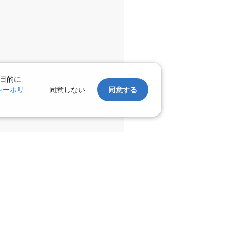
千歳)
広島
○
+
31,200
円
:10
19:30
○
利用する
+
54,200
円
目的に
千歳)
広島
シーポリ
同意しない
同意する
○
選択中
:00
17:15
○
利用する
+
19,200
円
千歳)
広島
○
+
31,200
円
:05
19:30
○
利用する
+
60,200
円
千歳)
広島