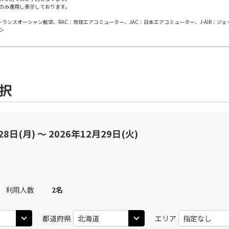
○
用する
+
2,400
円
のみ適用し表示しております。
上記航空便のクラスJを
日本トランスオーシャン航空、RAC：琉球エアコミューター、JAC：日本エアコミューター、J-AIR：ジ
ン
札幌(千歳)
JAL502
札幌(
○
+
19,100
円
20
17:05
08
乗継便あり
○
用する
+
54,200
円
上記航空便のクラスJを
選択
札幌(千歳)
JAL506
札幌(
○
+
31,200
円
20
16:05
10
乗継便あり
28日(月) 〜 2026年12月29日(火)
○
用する
+
21,500
円
上記航空便のクラスJを
札幌(千歳)
JAL508
札幌(
○
+
18,000
円
40
18:35
11
利用人数
2
名
乗継便あり
○
用する
+
21,500
円
都道府県
エリア
上記航空便のクラスJを