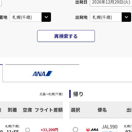
出発日
2026年12月29日(火)
着地
出発地
再検索する
帰り
広島
→
札幌(千歳)
発
到着
空席
フライト差額
選択
便名
出
JAL590
札幌(千歳)
札幌(
○
+
31,200
円
40
11:55
07