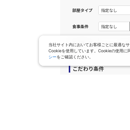
JAL258
広島
部屋タイプ
13:
乗継便あり
食事条件
上記航空便のクラスJを利
キーワード
当社サイト内においてお客様ごとに最適なサ
JAL262
広島
Cookieを使用しています。Cookieの
16:
乗継便あり
シー
をご確認ください。
こだわり条件
上記航空便のクラスJを利
プラン
JAL262
広島
16:
早期申込プラン
個室
乗継便あり
タビサキMenu（レンタカ
上記航空便のクラスJを利
JAL264
広島