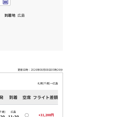
到着地
広島
更新日時：
2026年08月08日05時26分
札幌(千歳)
→
広島
発
到着
空席
フライト差額
千歳)
広島
○
+
31,200
円
:20
11:30