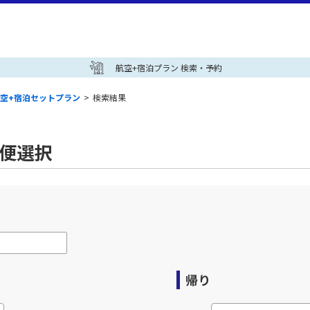
航空+宿泊プラン 検索・予約
空+宿泊セットプラン
>
検索結果
空便選択
帰り