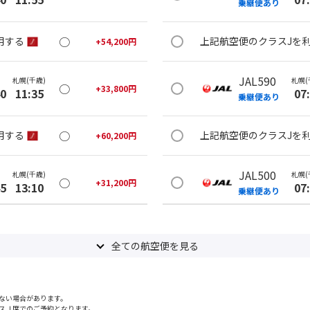
乗継便あり
○
用する
上記航空便のクラスJを
+
54,200
円
JAL590
札幌(千歳)
札幌(
○
+
33,800
円
40
11:35
07
乗継便あり
○
用する
上記航空便のクラスJを
+
60,200
円
JAL500
札幌(千歳)
札幌(
○
+
31,200
円
45
13:10
07
乗継便あり
○
用する
上記航空便のクラスJを
+
54,200
円
全ての航空便を見る
札幌(千歳)
JAL500
札幌(
○
選択中
00
12:55
07
乗継便あり
ない場合があります。
スＪ席でのご予約となります。