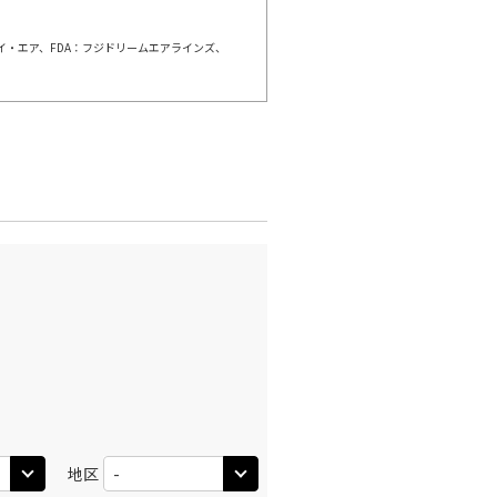
○
利用する
+
54,200
円
ェイ・エア、FDA：フジドリームエアラインズ、
千歳)
広島
○
+
31,200
円
:50
13:00
○
利用する
+
54,200
円
千歳)
広島
○
+
31,200
円
:40
15:40
○
利用する
+
54,200
円
千歳)
広島
○
+
31,200
円
:40
15:40
○
地区
利用する
+
54,200
円