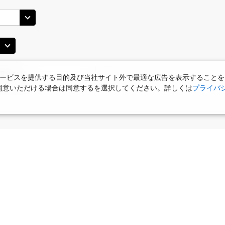
札幌(千歳)
JAL512
札幌(
○
+
31,200
円
40
17:05
14
乗継便あり
○
用する
+
54,200
円
上記航空便のクラスJを
ービスを提供する目的及び当社サイト外で最適な広告を表示することを
札幌(千歳)
札幌(
○
使用に同意いただける場合は同意するを選択してください。詳しくは
プライバ
+
7,200
円
JAL3406
20
20:05
15
○
用する
上記航空便のクラスJを
+
21,500
円
JAL514
札幌(千歳)
札幌(
○
+
18,000
円
20
21:20
15
食
お部屋で夕食
女性限定プラン
タビサキMenu
乗継便あり
ー）付
○
用する
上記航空便のクラスJを
+
21,500
円
JAL516
札幌(千歳)
札幌(