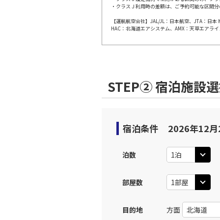
上記航空便のクラスJを利
・クラスＪ利用時の差額は、ご予約可能な区間分
【運航航空会社】JAL/JL：日本航空、JTA：
HAC：北海道エアシステム、AMX：天草エアライ
JAL256
広島
12:
乗継便あり
上記航空便のクラスJを利
STEP② 宿泊施設
JAL256
広島
12:
乗継便あり
宿泊条件
2026年12月
上記航空便のクラスJを利
泊数
JAL258
広島
13:
乗継便あり
部屋数
上記航空便のクラスJを利
目的地
方面