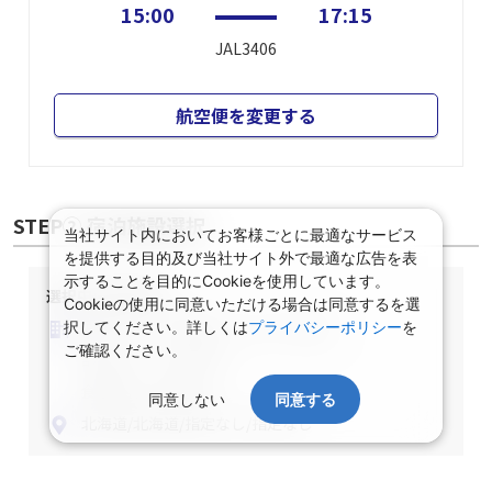
15:00
17:15
JAL3406
航空便を変更する
STEP② 宿泊施設選択
当社サイト内においてお客様ごとに最適なサービス
を提供する目的及び当社サイト外で最適な広告を表
示することを目的にCookieを使用しています。
選択中の宿泊条件
Cookieの使用に同意いただける場合は同意するを選
泊数：1泊
部屋数・人数：2名1室
択してください。詳しくは
プライバシーポリシー
を
ご確認ください。
部屋タイプ：指定なし
食事条件：指定なし
同意しない
同意する
北海道/北海道/指定なし/指定なし