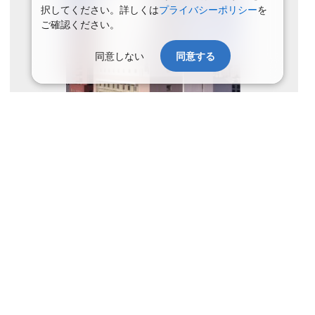
択してください。詳しくは
プライバシーポリシー
を
ご確認ください。
同意しない
同意する
史跡「五稜郭」にほど近く、ビジネスにも観光にも大変便利な立地
でございます。１２階建てのホテルより、御覧いただける函館の街
並みは格別なもので、夏は漁火、秋は山々の紅葉とお楽しみいただ
けます。
アクセス
ＪＲ函館本線函館駅より車・タクシーで15分。市電「五稜郭
公園前」下車徒歩１分。
ホテル
大浴場