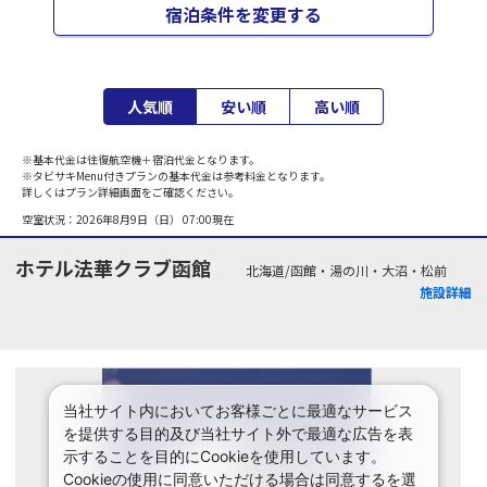
宿泊条件を変更する
人気順
安い順
高い順
※基本代金は往復航空機＋宿泊代金となります。
※タビサキMenu付きプランの基本代金は参考料金となります。
詳しくはプラン詳細画面をご確認ください。
空室状況：
2026年8月9日（日） 07:00
現在
ホテル法華クラブ函館
北海道/函館・湯の川・大沼・松前
施設詳細
当社サイト内においてお客様ごとに最適なサービス
を提供する目的及び当社サイト外で最適な広告を表
示することを目的にCookieを使用しています。
Cookieの使用に同意いただける場合は同意するを選