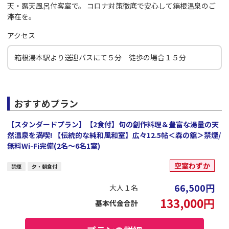
天・露天風呂付客室で。 コロナ対策徹底で安心して箱根温泉のご
滞在を。
アクセス
箱根湯本駅より送迎バスにて５分 徒歩の場合１５分
おすすめプラン
【スタンダードプラン】【2食付】旬の創作料理＆豊富な湯量の天
然温泉を満喫! 【伝統的な純和風和室】広々12.5帖＜森の舘＞禁煙/
無料Wi-Fi完備(2名～6名1室)
空室わずか
禁煙
夕・朝食付
66,500
円
大人１名
133,000
円
基本代金合計