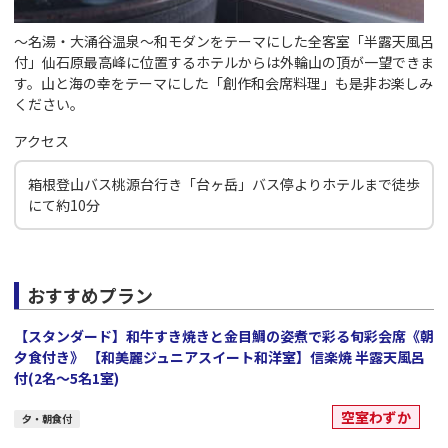
～名湯・大涌谷温泉～和モダンをテーマにした全客室「半露天風呂
付」仙石原最高峰に位置するホテルからは外輪山の頂が一望できま
す。山と海の幸をテーマにした「創作和会席料理」も是非お楽しみ
ください。
アクセス
箱根登山バス桃源台行き「台ヶ岳」バス停よりホテルまで徒歩
にて約10分
おすすめプラン
【スタンダード】和牛すき焼きと金目鯛の姿煮で彩る旬彩会席《朝
夕食付き》 【和美麗ジュニアスイート和洋室】信楽焼 半露天風呂
付(2名～5名1室)
空室わずか
夕・朝食付