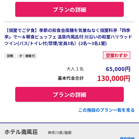
プランの詳細
【個室でご夕食】季節の和食会席膳を気兼ねなく個室料亭「四季
亭」で～＆朝食ビュッフェ 温泉内風呂付 川沿いの和室ハリウッド
ツイン(バス/トイレ付/禁煙/定員3名）(2名～3名1室)
空室わずか
禁煙
夕・朝食付
65,000
円
大人１名
130,000
円
基本代金合計
プランの詳細
この施設のプラン一覧を見る
ホテル南風荘
神奈川県/箱根
施設詳細