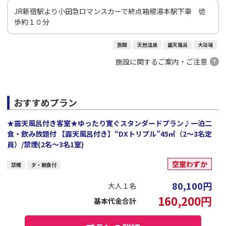
JR新宿駅より小田急ロマンスカーで終点箱根湯本駅下車 徒
歩約１０分
旅館
天然温泉
露天風呂
大浴場
施設に関するご案内・ご注意
おすすめプラン
★露天風呂付き客室★ゆったり寛ぐスタンダードプラン♪一泊二
食・飲み放題付 【露天風呂付き】“DXトリプル”45㎡（2～3名定
員）/禁煙(2名～3名1室)
空室わずか
禁煙
夕・朝食付
80,100
円
大人１名
160,200
円
基本代金合計