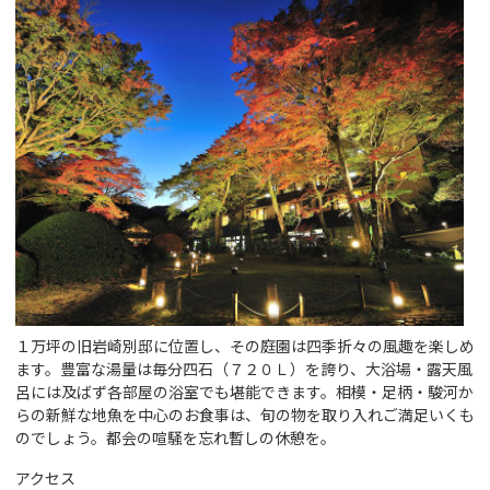
１万坪の旧岩崎別邸に位置し、その庭園は四季折々の風趣を楽しめ
ます。豊富な湯量は毎分四石（７２０Ｌ）を誇り、大浴場・露天風
呂には及ばず各部屋の浴室でも堪能できます。相模・足柄・駿河か
らの新鮮な地魚を中心のお食事は、旬の物を取り入れご満足いくも
のでしょう。都会の喧騒を忘れ暫しの休憩を。
アクセス