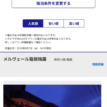
宿泊条件を変更する
人気順
安い順
高い順
※基本代金は往復航空機＋宿泊代金となります。
※タビサキMenu付きプランの基本代金は参考料金となります。
詳しくはプラン詳細画面をご確認ください。
空室状況：
2026年8月7日（金） 04:00
現在
メルヴェール箱根強羅
神奈川県/箱根
施設詳細