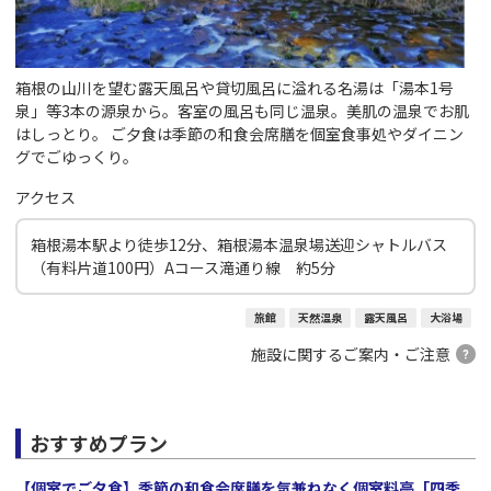
箱根の山川を望む露天風呂や貸切風呂に溢れる名湯は「湯本1号
泉」等3本の源泉から。客室の風呂も同じ温泉。美肌の温泉でお肌
はしっとり。 ご夕食は季節の和食会席膳を個室食事処やダイニン
グでごゆっくり。
アクセス
箱根湯本駅より徒歩12分、箱根湯本温泉場送迎シャトルバス
（有料片道100円）Aコース滝通り線 約5分
旅館
天然温泉
露天風呂
大浴場
施設に関するご案内・ご注意
おすすめプラン
【個室でご夕食】季節の和食会席膳を気兼ねなく個室料亭「四季