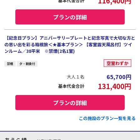
116,400
円
基本代金合計
プランの詳細
【記念日プラン】アニバーサリープレートと記念写真で大切な方と
の思い出を彩る箱根旅＜★基本プラン＞ 【客室露天風呂付】ツイ
ンルーム／38平米 ※禁煙(2名1室)
空室わずか
禁煙
夕・朝食付
65,700
円
大人１名
131,400
円
基本代金合計
プランの詳細
この施設のプラン一覧を見る
あうら橘