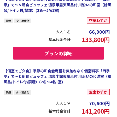
亭」で～＆朝食ビュッフェ 温泉半露天風呂付 川沿いの和室（檜風
呂/トイレ付/禁煙）(2名～5名1室)
空室わずか
禁煙
夕・朝食付
66,900
円
大人１名
133,800
円
基本代金合計
プランの詳細
【個室でご夕食】季節の和食会席膳を気兼ねなく個室料亭「四季
亭」で～＆朝食ビュッフェ 温泉半露天風呂付 川沿いの和洋室（檜
風呂/トイレ付/禁煙）(2名～4名1室)
空室わずか
禁煙
夕・朝食付
70,600
円
大人１名
141,200
円
基本代金合計