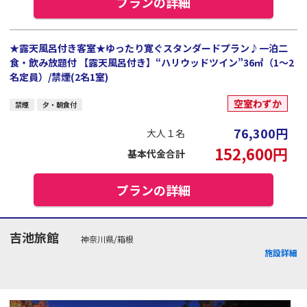
プランの詳細
★露天風呂付き客室★ゆったり寛ぐスタンダードプラン♪一泊二
食・飲み放題付 【露天風呂付き】“ハリウッドツイン”36㎡（1～2
名定員）/禁煙(2名1室)
空室わずか
禁煙
夕・朝食付
76,300
円
大人１名
152,600
円
基本代金合計
プランの詳細
吉池旅館
神奈川県/箱根
施設詳細