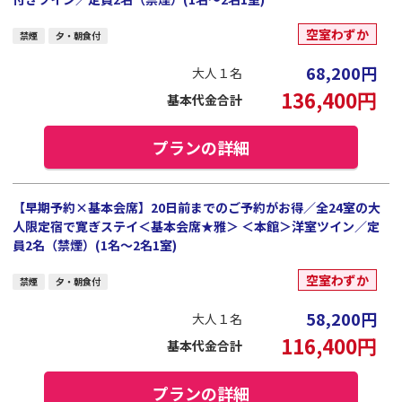
空室わずか
禁煙
夕・朝食付
68,200
円
大人１名
136,400
円
基本代金合計
プランの詳細
【早期予約×基本会席】20日前までのご予約がお得／全24室の大
人限定宿で寛ぎステイ＜基本会席★雅＞ ＜本館＞洋室ツイン／定
員2名（禁煙）(1名～2名1室)
空室わずか
禁煙
夕・朝食付
58,200
円
大人１名
116,400
円
基本代金合計
プランの詳細