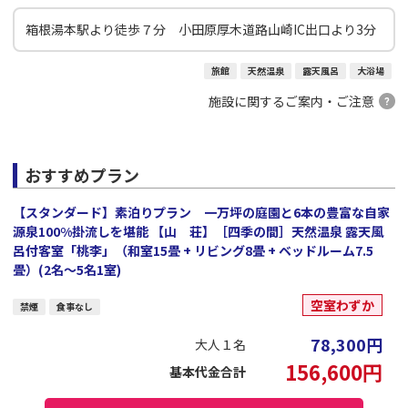
箱根湯本駅より徒歩７分 小田原厚木道路山崎IC出口より3分
旅館
天然温泉
露天風呂
大浴場
施設に関するご案内・ご注意
おすすめプラン
【スタンダード】素泊りプラン 一万坪の庭園と6本の豊富な自家
源泉100%掛流しを堪能 【山 荘】［四季の間］天然温泉 露天風
呂付客室「桃李」（和室15畳 + リビング8畳 + ベッドルーム7.5
畳）(2名～5名1室)
空室わずか
禁煙
食事なし
78,300
円
大人１名
156,600
円
基本代金合計