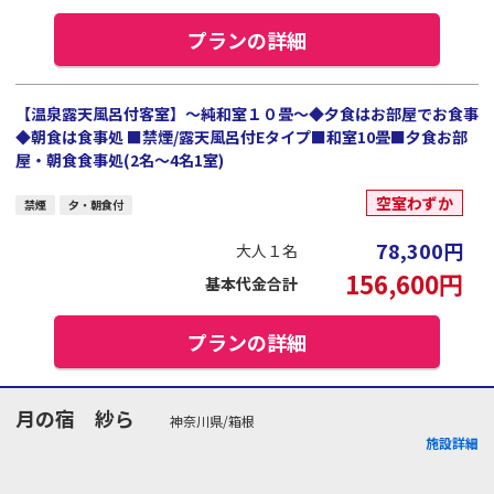
プランの詳細
【温泉露天風呂付客室】～純和室１０畳～◆夕食はお部屋でお食事
◆朝食は食事処 ■禁煙/露天風呂付Eタイプ■和室10畳■夕食お部
屋・朝食食事処(2名～4名1室)
空室わずか
禁煙
夕・朝食付
78,300
円
大人１名
156,600
円
基本代金合計
プランの詳細
月の宿 紗ら
神奈川県/箱根
施設詳細