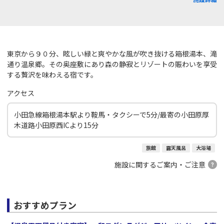
東京から９０分、眩しい緑と爽やかな風が吹き抜ける箱根湯本、滝
通り温泉郷。その奥座敷にあり森の静寂とリゾートの賑わいを享受
する贅沢を味わえる宿です。
アクセス
小田急線箱根湯本駅より鞍馬・タクシーで5分/最寄の小田原厚
木道路小田原西ICより15分
旅館
露天風呂
大浴場
施設に関するご案内・ご注意
おすすめプラン