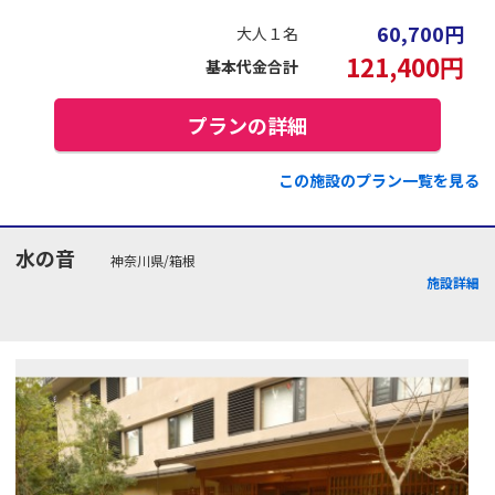
60,700
円
大人１名
121,400
円
基本代金合計
プランの詳細
この施設のプラン一覧を見る
水の音
神奈川県/箱根
施設詳細