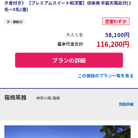
夕食付き》 【プレミアムスイート和洋室】信楽焼 半露天風呂付(2
名～5名1室)
空室わずか
夕・朝食付
58,100
円
大人１名
116,200
円
基本代金合計
プランの詳細
この施設のプラン一覧を見る
箱根風雅
神奈川県/箱根
施設詳細