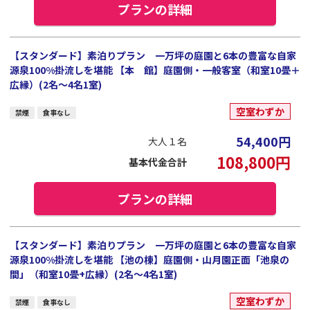
プランの詳細
【スタンダード】素泊りプラン 一万坪の庭園と6本の豊富な自家
源泉100%掛流しを堪能 【本 館】庭園側・一般客室（和室10畳＋
広縁）(2名～4名1室)
空室わずか
禁煙
食事なし
54,400
円
大人１名
108,800
円
基本代金合計
プランの詳細
【スタンダード】素泊りプラン 一万坪の庭園と6本の豊富な自家
源泉100%掛流しを堪能 【池の棟】庭園側・山月園正面「池泉の
間」（和室10畳+広縁）(2名～4名1室)
空室わずか
禁煙
食事なし