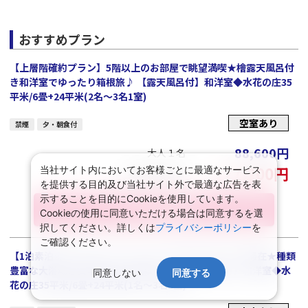
おすすめプラン
【上層階確約プラン】5階以上のお部屋で眺望満喫★檜露天風呂付
き和洋室でゆったり箱根旅♪ 【露天風呂付】和洋室◆水花の庄35
平米/6畳+24平米(2名～3名1室)
空室あり
禁煙
夕・朝食付
88,600
円
大人１名
177,200
円
当社サイト内においてお客様ごとに最適なサービス
基本代金合計
を提供する目的及び当社サイト外で最適な広告を表
示することを目的にCookieを使用しています。
プランの詳細
Cookieの使用に同意いただける場合は同意するを選
択してください。詳しくは
プライバシーポリシー
を
ご確認ください。
【1泊素泊まりプラン】チェックイン15時～でゆったり滞在★種類
豊富な大浴場と貸切風呂で温泉満喫♪ 【露天風呂付】和洋室◆水
同意しない
同意する
花の庄35平米/6畳+24平米(1名～3名1室)