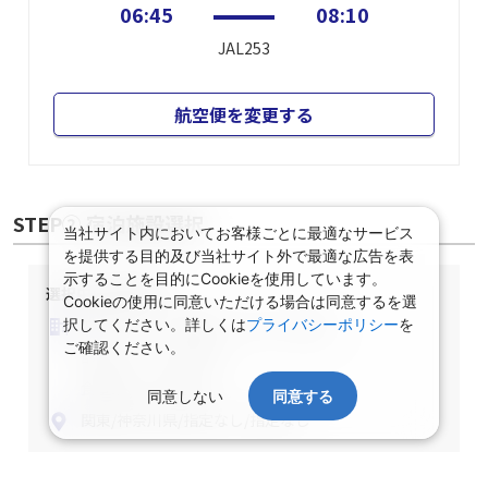
06:45
08:10
JAL253
航空便を変更する
STEP② 宿泊施設選択
当社サイト内においてお客様ごとに最適なサービス
を提供する目的及び当社サイト外で最適な広告を表
示することを目的にCookieを使用しています。
選択中の宿泊条件
Cookieの使用に同意いただける場合は同意するを選
泊数：1泊
部屋数・人数：2名1室
択してください。詳しくは
プライバシーポリシー
を
ご確認ください。
部屋タイプ：指定なし
食事条件：指定なし
同意しない
同意する
関東/神奈川県/指定なし/指定なし