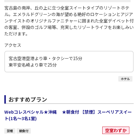
宮古島の南岸、丘の上に立つ全室スイートタイプのリゾートホテ
ル。エメラルドグリーンの海が望める絶好のロケーションとアジア
ンテイストのオリジナルファニチャーに囲まれた全室デイベット付
の客室、併設のゴルフ場等、充実したリゾートライフをお楽しみい
ただけます。
アクセス
宮古空港空港より車・タクシーで15分
東平安名崎より車で25分
ホテル
おすすめプラン
Webコレスペシャル★沖縄 ★朝食付 【禁煙】スーペリアスイー
ト(1名～3名1室)
空室わずか
禁煙
朝食付