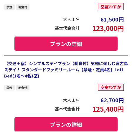
空室わずか
禁煙
朝食付
61,500
円
大人１名
123,000
円
基本代金合計
プランの詳細
【交通＋宿】シンプルステイプラン【朝食付】気軽に楽しむ宮古島
ステイ！ スタンダードファミリールーム【禁煙・定員4名】Loft
Bed(1名～4名1室)
空室わずか
禁煙
朝食付
62,700
円
大人１名
125,400
円
基本代金合計
プランの詳細