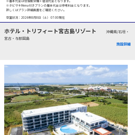
※基本代金は往復航空機＋宿泊代金となります。
※タビサキMenu付きプランの基本代金は参考料金となります。
詳しくはプラン詳細画面をご確認ください。
空室状況：
2026年8月8日（土） 07:00
現在
ホテル・トリフィート宮古島リゾート
沖縄県/石垣・
宮古・与那国島
施設詳細