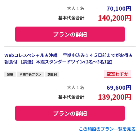
70,100
円
大人１名
140,200
円
基本代金合計
プランの詳細
Webコレスペシャル★沖縄 早期申込み☆４５日前までがお得★
朝食付 【禁煙】本館スタンダードツイン(2名～3名1室)
空室わずか
禁煙
早期申込プラン
朝食付
69,600
円
大人１名
139,200
円
基本代金合計
プランの詳細
この施設のプラン一覧を見る