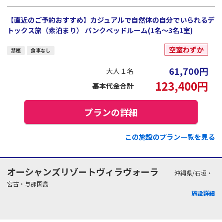
【直近のご予約おすすめ】カジュアルで自然体の自分でいられるデ
トックス旅（素泊まり） バンクベッドルーム(1名～3名1室)
空室わずか
禁煙
食事なし
61,700
円
大人１名
123,400
円
基本代金合計
プランの詳細
この施設のプラン一覧を見る
オーシャンズリゾートヴィラヴォーラ
沖縄県/石垣・
宮古・与那国島
施設詳細