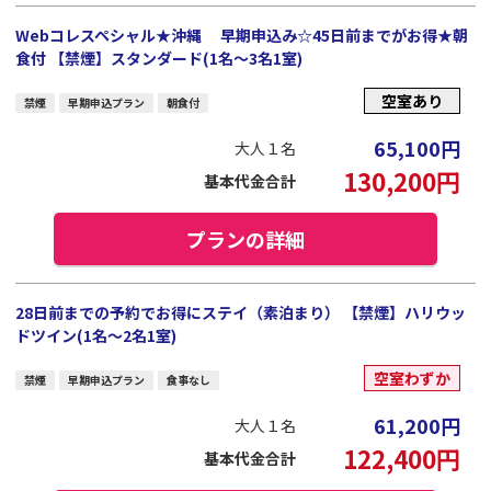
Webコレスペシャル★沖縄 早期申込み☆45日前までがお得★朝
食付 【禁煙】スタンダード(1名～3名1室)
空室あり
禁煙
早期申込プラン
朝食付
65,100
円
大人１名
130,200
円
基本代金合計
プランの詳細
28日前までの予約でお得にステイ（素泊まり） 【禁煙】ハリウッ
ドツイン(1名～2名1室)
空室わずか
禁煙
早期申込プラン
食事なし
61,200
円
大人１名
122,400
円
基本代金合計