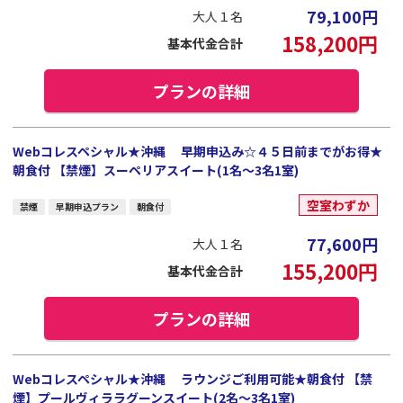
79,100
円
大人１名
158,200
円
基本代金合計
プランの詳細
Webコレスペシャル★沖縄 早期申込み☆４５日前までがお得★
朝食付 【禁煙】スーペリアスイート(1名～3名1室)
空室わずか
禁煙
早期申込プラン
朝食付
77,600
円
大人１名
155,200
円
基本代金合計
プランの詳細
Webコレスペシャル★沖縄 ラウンジご利用可能★朝食付 【禁
煙】プールヴィララグーンスイート(2名～3名1室)