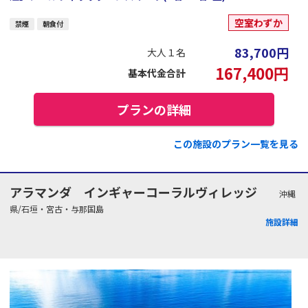
空室わずか
禁煙
朝食付
83,700
円
大人１名
167,400
円
基本代金合計
プランの詳細
この施設のプラン一覧を見る
アラマンダ インギャーコーラルヴィレッジ
沖縄
県/石垣・宮古・与那国島
施設詳細