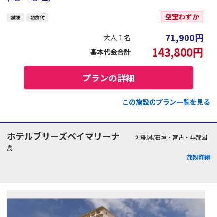
空室わずか
禁煙
朝食付
71,900
円
大人１名
143,800
円
基本代金合計
プランの詳細
この施設のプラン一覧を見る
ホテルブリーズベイマリーナ
沖縄県/石垣・宮古・与那国
島
施設詳細