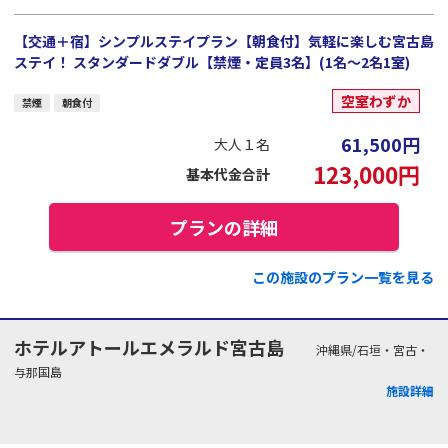
【交通＋宿】シンプルステイプラン【朝食付】気軽に楽しむ宮古島
ステイ！ スタンダードダブル【禁煙・定員3名】(1名～2名1室)
空室わずか
禁煙
朝食付
61,500
円
大人１名
123,000
円
基本代金合計
プランの詳細
この施設のプラン一覧を見る
ホテルアトールエメラルド宮古島
沖縄県/石垣・宮古・
与那国島
施設詳細