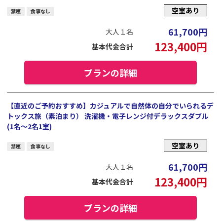
空室あり
禁煙
食事なし
61,700
円
大人１名
123,400
円
基本代金合計
プランの詳細
【直近のご予約おすすめ】カジュアルで自然体の自分でいられるデ
トックス旅（素泊まり） 洗濯機・電子レンジ付デラックスダブル
(1名～2名1室)
空室あり
禁煙
食事なし
61,700
円
大人１名
123,400
円
基本代金合計
プランの詳細