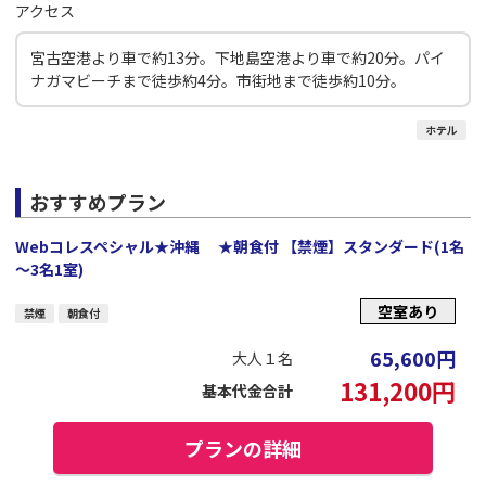
アクセス
宮古空港より車で約13分。下地島空港より車で約20分。パイ
ナガマビーチまで徒歩約4分。市街地まで徒歩約10分。
ホテル
おすすめプラン
Webコレスペシャル★沖縄 ★朝食付 【禁煙】スタンダード(1名
～3名1室)
空室あり
禁煙
朝食付
65,600
円
大人１名
131,200
円
基本代金合計
プランの詳細