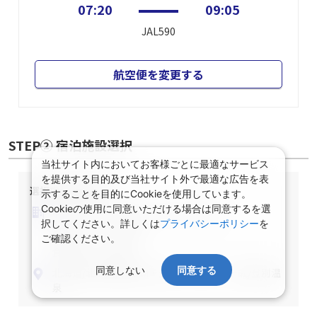
07:20
09:05
JAL590
航空便を変更する
STEP② 宿泊施設選択
当社サイト内においてお客様ごとに最適なサービス
を提供する目的及び当社サイト外で最適な広告を表
選択中の宿泊条件
示することを目的にCookieを使用しています。
Cookieの使用に同意いただける場合は同意するを選
泊数：1泊
部屋数・人数：2名1室
択してください。詳しくは
プライバシーポリシー
を
部屋タイプ：指定なし
ご確認ください。
食事条件：指定なし
同意しない
同意する
北海道/北海道/洞爺湖・登別・苫小牧・千歳/登別温
泉