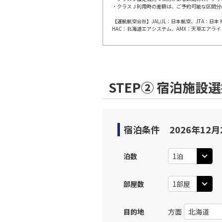
・クラスＪ利用時の差額は、ご予約可能な区間分
【運航航空会社】JAL/JL：日本航空、JTA：
東京(羽
JAL509
HAC：北海道エアシステム、AMX：天草エアライ
10:
上記航空便のクラスJを利
STEP② 宿泊施設
東京(羽
JAL511
10:
上記航空便のクラスJを利
宿泊条件
2026年12月
東京(羽
JAL513
泊数
11:
部屋数
上記航空便のクラスJを利
目的地
方面
東京(羽
JAL515