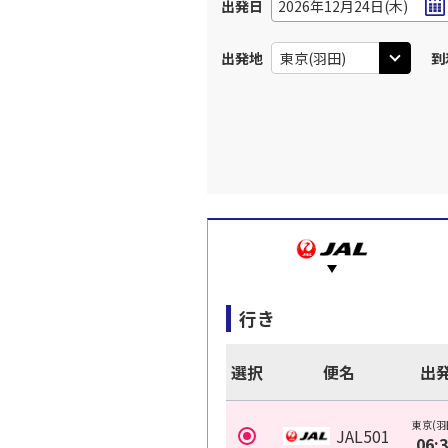
出発日
2026年12月24日(木)
出発地
到
行き
選択
便名
出
東京(羽
JAL501
06: