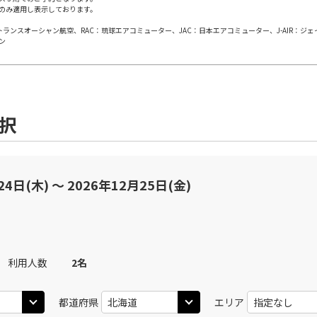
のみ適用し表示しております。
日本トランスオーシャン航空、RAC：琉球エアコミューター、JAC：日本エアコミューター、J-AIR：ジ
田)
札幌(千歳)
札幌(
○
JAL506
+
10,800
円
ン
00
11:35
10
○
用する
上記航空便のクラスJを
+
50,400
円
選択
田)
札幌(千歳)
札幌(
○
JAL508
+
7,100
円
20
11:55
11
○
用する
上記航空便のクラスJを
+
34,600
円
24日(木) 〜 2026年12月25日(金)
田)
札幌(千歳)
札幌(
○
JAL510
+
5,600
円
30
13:10
12
利用人数
2
名
○
用する
上記航空便のクラスJを
+
16,100
円
都道府県
エリア
田)
札幌(千歳)
札幌(
○
JAL512
+
5,600
円