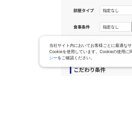
12:
部屋タイプ
上記航空便のクラスJを利
食事条件
東京(羽
JAL517
13:
キーワード
当社サイト内においてお客様ごとに最適なサ
Cookieを使用しています。Cookieの
上記航空便のクラスJを利
シー
をご確認ください。
こだわり条件
東京(羽
JAL519
14:
プラン
上記航空便のクラスJを利
早期申込プラン
個室
タビサキMenu（レンタカ
東京(羽
JAL521
15:
上記航空便のクラスJを利