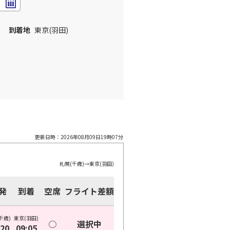
到着地
東京(羽田)
更新日時：
2026年08月09日19時07分
札幌(千歳)
→
東京(羽田)
発
到着
空席
フライト差額
千歳)
東京(羽田)
○
選択中
:20
09:05