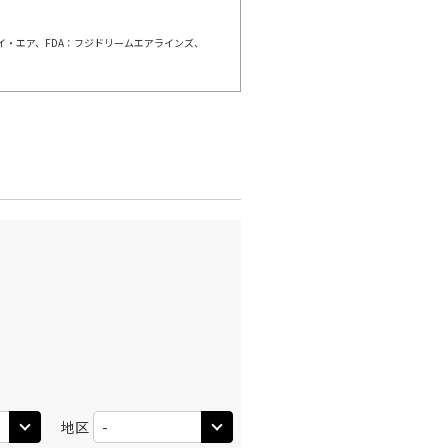
ェイ・エア、FDA：フジドリームエアラインズ、
千歳)
東京(羽田)
○
+
0
円
:40
12:25
○
利用する
+
22,200
円
千歳)
東京(羽田)
○
+
0
円
:40
13:25
○
利用する
+
5,500
円
千歳)
東京(羽田)
○
+
0
円
:55
14:40
○
利用する
+
5,500
円
地区
千歳)
東京(羽田)
○
+
4,500
円