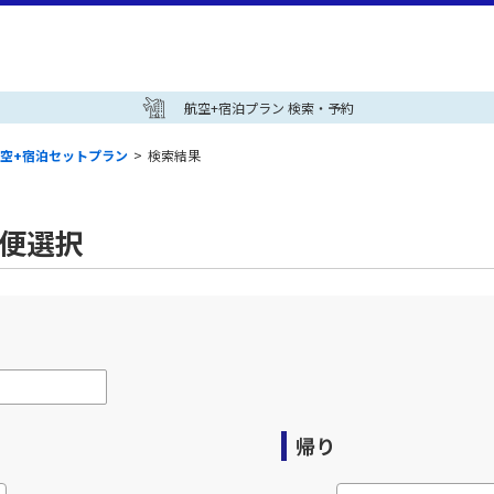
航空+宿泊プラン 検索・予約
空+宿泊セットプラン
>
検索結果
空便選択
帰り