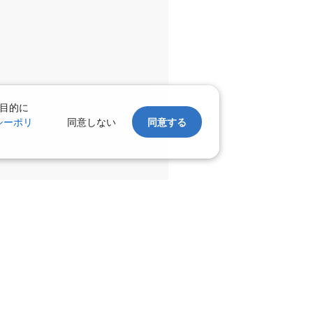
:10
15:55
○
利用する
+
37,100
円
千歳)
東京(羽田)
○
+
3,000
円
:05
16:55
目的に
シーポリ
同意しない
同意する
○
利用する
+
47,800
円
千歳)
東京(羽田)
○
+
0
円
:50
17:35
○
利用する
+
47,800
円
千歳)
東京(羽田)
○
+
8,200
円
:00
18:45
○
利用する
+
37,100
円