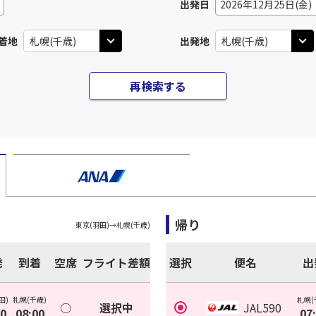
出発日
2026年12月25日(金)
着地
出発地
再検索する
帰り
東京(羽田)
→
札幌(千歳)
発
到着
空席
フライト差額
選択
便名
出
田)
札幌(千歳)
札幌(
○
選択中
JAL590
30
08:00
07