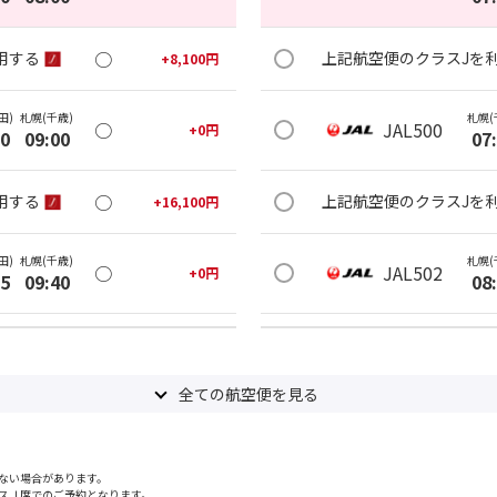
○
用する
上記航空便のクラスJを
+
8,100
円
田)
札幌(千歳)
札幌(
○
JAL500
+
0
円
30
09:00
07
○
用する
上記航空便のクラスJを
+
16,100
円
田)
札幌(千歳)
札幌(
○
JAL502
+
0
円
05
09:40
08
○
用する
上記航空便のクラスJを
+
34,600
円
全ての航空便を見る
田)
札幌(千歳)
札幌(
○
JAL504
+
5,600
円
55
10:35
10
ない場合があります。
○
用する
上記航空便のクラスJを
+
24,800
円
スＪ席でのご予約となります。