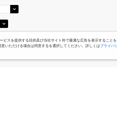
35
14:10
14
○
用する
上記航空便のクラスJを
+
24,800
円
田)
札幌(千歳)
札幌(
○
JAL514
+
1,800
円
20
14:55
15
ービスを提供する目的及び当社サイト外で最適な広告を表示することを
使用に同意いただける場合は同意するを選択してください。詳しくは
プライバ
○
用する
上記航空便のクラスJを
+
24,800
円
田)
札幌(千歳)
札幌(
○
JAL516
+
1,800
円
30
16:05
15
○
用する
上記航空便のクラスJを
+
3,500
円
食
お部屋で夕食
女性限定プラン
タビサキMenu
ー）付
田)
札幌(千歳)
札幌(
○
JAL518
+
1,800
円
30
17:05
17
○
用する
上記航空便のクラスJを
+
3,500
円