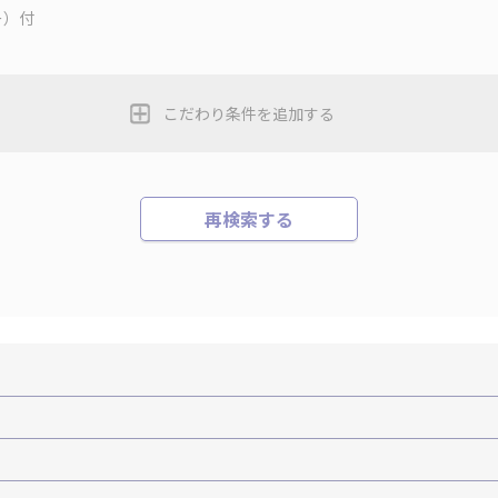
ー）付
こだわり条件を追加する
再検索する
機+ホテルパック）
ＪＡＬで行く飛行機+ホテルパック
張パック
バーサル・スタジオ・ジャパンへの旅
温泉旅行
日帰り旅行
森旅行・ツアー
岩手旅行・ツアー
宮城旅行・ツアー
秋田旅行・