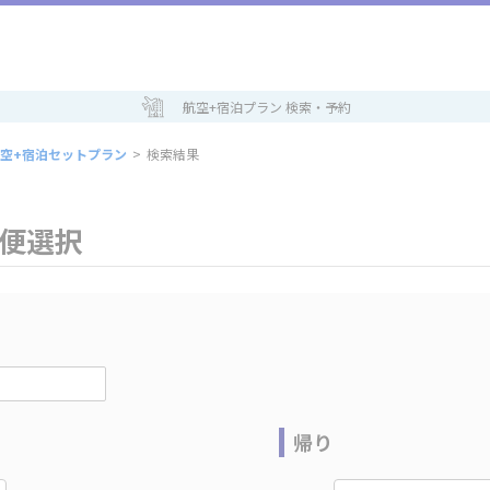
航空+宿泊プラン 検索・予約
空+宿泊セットプラン
>
検索結果
空便選択
帰り