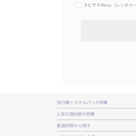
タビサキMenu（レンタカ
飛行機＋ホテルパック特集
赤い風船ダイナミックパッケージ（飛行
人気の国内旅行特集
ＡＮＡで行く飛行機+ホテルパック
出
東京ディズニーリゾート®への旅
ユニ
都道府県から探す
北海道旅行・ツアー
東北
青