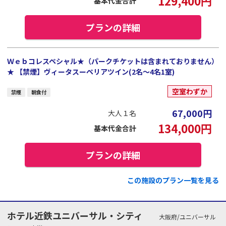
129,400
円
基本代金合計
プランの詳細
Ｗｅｂコレスペシャル★（パークチケットは含まれておりません）
★ 【禁煙】ヴィータスーペリアツイン(2名～4名1室)
空室わずか
禁煙
朝食付
67,000
円
大人１名
134,000
円
基本代金合計
プランの詳細
この施設のプラン一覧を見る
ホテル近鉄ユニバーサル・シティ
大阪府/ユニバーサル