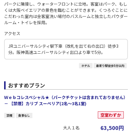
パークに隣接し、ウォーターフロントに立地。客室はパーク、もし
くは大阪ベイエリアの景色を臨むことができます。くつろぐことに
こだわった室内は全客室洗い場付のバスルームと独立したパウダー
ルーム・トイレを採用。
アクセス
JRユニバーサルシティ駅下車（改札を出て右の出口）徒歩3
分。阪神高速ユニバーサルシティ出口より車で5分。
ホテル
最寄り駅徒歩5分以内
おすすめプラン
Ｗｅｂコレスペシャル★（パークチケットは含まれておりません）
－ 【禁煙】カリブ スーペリア(2名～3名1室)
空室わずか
禁煙
食事なし
63,500
円
大人１名