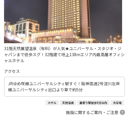
31階天然展望温泉（有料）が人気★ユニバーサル・スタジオ・ジ
ャパンまで徒歩スグ！32階建て地上138mエリア内最高層オフィシ
ャルホテル
アクセス
JRゆめ咲線ユニバーサルシティ駅すぐ！阪神高速2号淀川左岸
線ユニバーサルシティ出口より車で約5分
ホテル
天然温泉
最寄り駅徒歩5分以内
大浴場
施設に関するご案内・ご注意