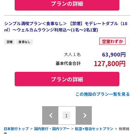
プランの詳細
シンプル満喫プラン＜食事なし＞ 【禁煙】モデレートダブル（18
㎡）～ウェルカムラウンジ利用込～(1名～2名1室)
空室わずか
禁煙
食事なし
63,900
円
大人１名
127,800
円
基本代金合計
プランの詳細
この施設のプラン一覧を見る
1
日本旅行トップ
>
国内旅行・国内ツアー
>
航空+宿泊セットプラン
>
検索結
果