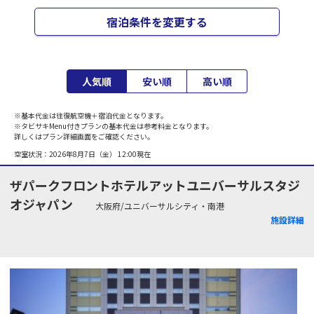
宿泊条件を変更する
人気順
安い順
高い順
※基本代金は往復航空機＋宿泊代金となります。
※タビサキMenu付きプランの基本代金は参考料金となります。
詳しくはプラン詳細画面をご確認ください。
空室状況：
2026年8月7日（金） 12:00
現在
ザパークフロントホテルアットユニバーサルスタジ
オジャパン
大阪府/ユニバーサルシティ・南港
施設詳細