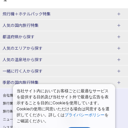
飛行機＋ホテルパック特集
赤い風船ダイナミックパッケージ
ＪＡＬで行く飛行機+ホテルパック
人気の国内旅行特集
（飛行機+ホテルパック）
東京ディズニーリゾート®への旅
ユニバーサル・スタジオ・ジャパ
都道府県から探す
ＡＮＡで行く飛行機+ホテルパック
出張パック
ンへの旅
人気のエリアから探す
温泉旅行
日帰り旅行
北海道旅行・ツアー
人気の温泉地から探す
東北
函館旅行
札幌旅行
北海道
一緒に行く人から探す
青森旅行・ツアー
岩手旅行・ツアー
湯の川温泉(北海道)
定山渓温泉(北海道)
一人旅 国内版
家族・子連れ旅行 国内版
季節の国内旅行特集
宮城旅行・ツアー
秋田旅行・ツアー
仙台旅行
当社サイト内においてお客様ごとに最適なサービス
十勝川温泉(北海道)
阿寒湖温泉(北海道)
カップル・夫婦旅行 国内版
女子旅 国内版
桜・お花見特集
ゴールデンウィーク（GW）の国内
会社情報
プライバシーポリシー
を提供する目的及び当社サイト外で最適な広告を表
旅行
山形旅行・ツアー
福島旅行・ツアー
洞爺湖温泉(北海道)
川湯温泉(北海道)
示することを目的にCookieを使用しています。
卒業旅行・学生旅行 国内版
旅行業登録票・約款
規約集
Cookieの使用に同意いただける場合は同意するを選
夏休み・お盆の国内旅行
7月の国内旅行
関東
旅行条件書
商標について
那須旅行
日光旅行
層雲峡温泉(北海道)
知床温泉(北海道)
択してください。詳しくは
プライバシーポリシー
を
ニュースリリース
採用情報
8月の国内旅行
9月の国内旅行
ご確認ください。
東京旅行・ツアー
神奈川旅行・ツアー
小笠原旅行
大島旅行
東北
システムメンテナンスの
サイトマップ