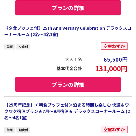
プランの詳細
《夕食ブッフェ付》25th Anniversary Celebration デラックスコ
ーナールーム (2名～4名1室)
空室わずか
禁煙
夕食付
65,500
円
大人１名
131,000
円
基本代金合計
プランの詳細
【25周年記念】＜朝食ブッフェ付＞泊まる時間も楽しむ 快適＆ワ
クワク宿泊プラン★7月～9月宿泊★ デラックスコーナールーム (2
名～4名1室)
空室わずか
禁煙
朝食付