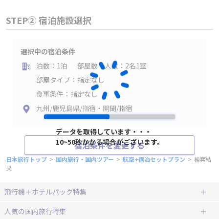
STEP② 宿泊施設選択
選択中の宿泊条件
泊数：1泊
部屋数・人数：2名1室
部屋タイプ：指定なし
食事条件：指定なし
九州/鹿児島県/指宿・開聞/指宿
データを取得しています・・・
10~50秒かかる場合がございます。
宿泊条件を変更する
日本旅行トップ
>
国内旅行・国内ツアー
>
航空+宿泊セットプラン
>
検索結
果
飛行機＋ホテルパック特集
赤い風船ダイナミックパッケージ
ＪＡＬで行く飛行機+ホテルパック
人気の国内旅行特集