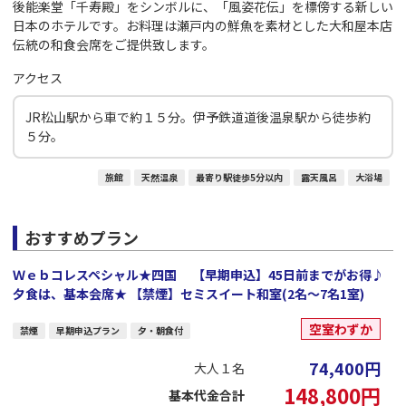
後能楽堂「千寿殿」をシンボルに、「風姿花伝」を標傍する新しい
日本のホテルです。お料理は瀬戸内の鮮魚を素材とした大和屋本店
伝統の和食会席をご提供致します。
アクセス
JR松山駅から車で約１５分。伊予鉄道道後温泉駅から徒歩約
５分。
旅館
天然温泉
最寄り駅徒歩5分以内
露天風呂
大浴場
おすすめプラン
Ｗｅｂコレスペシャル★四国 【早期申込】45日前までがお得♪
夕食は、基本会席★ 【禁煙】セミスイート和室(2名～7名1室)
空室わずか
禁煙
早期申込プラン
夕・朝食付
74,400
円
大人１名
148,800
円
基本代金合計