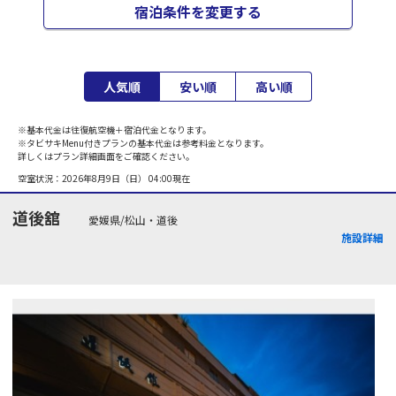
宿泊条件を変更する
人気順
安い順
高い順
※基本代金は往復航空機＋宿泊代金となります。
※タビサキMenu付きプランの基本代金は参考料金となります。
詳しくはプラン詳細画面をご確認ください。
空室状況：
2026年8月9日（日） 04:00
現在
道後舘
愛媛県/松山・道後
施設詳細