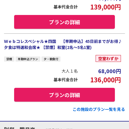
139,000
円
基本代金合計
プランの詳細
Ｗｅｂコレスペシャル★四国 【早期申込】45日前までがお得♪
夕食は特選和会席★ 【禁煙】和室(2名～5名1室)
空室わずか
禁煙
早期申込プラン
夕・朝食付
68,000
円
大人１名
136,000
円
基本代金合計
プランの詳細
この施設のプラン一覧を見る