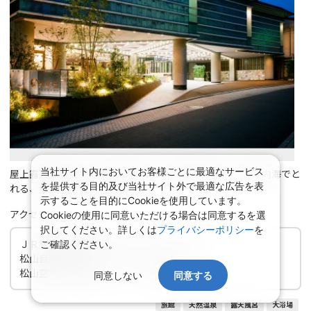
当社サイト内においてお客様ごとに最適なサービス
屋上露天風呂より、市内一望できる。懐石料理には、瀬戸内海でと
を提供する目的及び当社サイト外で最適な広告を表
れる、魚介類を中心に調理。
示することを目的にCookieを使用しています。
アクセス
Cookieの使用に同意いただける場合は同意するを選
択してください。詳しくは
プライバシーポリシー
を
ＪＲ予讃線松山駅より車・タクシーで15分
ご確認ください。
松山自動車道松山インターより30分
松山空港より空港リムジンバスで40分
同意しない
同意する
旅館
天然温泉
露天風呂
大浴場