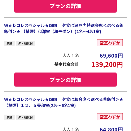
プランの詳細
Ｗｅｂコレスペシャル★四国 夕食は瀬戸内特選会席＜選べる釜
飯付＞★ 【禁煙】和洋室（和モダン）(2名～4名1室)
空室わずか
禁煙
夕・朝食付
69,600
円
大人１名
139,200
円
基本代金合計
プランの詳細
Ｗｅｂコレスペシャル★四国 夕食は和会席＜選べる釜飯付＞★
【禁煙】１２．５畳和室(2名～6名1室)
空室わずか
禁煙
夕・朝食付
64,800
円
大人１名