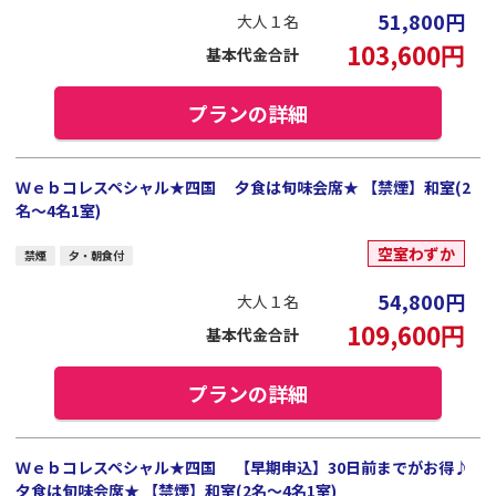
51,800
円
大人１名
103,600
円
基本代金合計
プランの詳細
Ｗｅｂコレスペシャル★四国 夕食は旬味会席★ 【禁煙】和室(2
名～4名1室)
空室わずか
禁煙
夕・朝食付
54,800
円
大人１名
109,600
円
基本代金合計
プランの詳細
Ｗｅｂコレスペシャル★四国 【早期申込】30日前までがお得♪
夕食は旬味会席★ 【禁煙】和室(2名～4名1室)