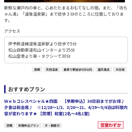
新鮮な瀬戸内の幸と、心あたたまるおもてなしの宿。また、「坊ち
ゃん湯」「道後温泉駅」まで徒歩３分のところに位置しておりま
す。
アクセス
伊予鉄道線道後温泉駅より徒歩で5分
松山自動車道松山インターより25分
松山空港より車・タクシーで30分
旅館
天然温泉
最寄り駅徒歩5分以内
露天風呂
大浴場
おすすめプラン
Ｗｅｂコレスペシャル★四国 【早期申込】30日前までがお得♪
夕食は和会席♪ ※12/28～1/3、3/20～21、4/29～5/4泊は料理内
容が変わります★ 【禁煙】和室(2名～4名1室)
空室わずか
禁煙
早期申込プラン
夕・朝食付