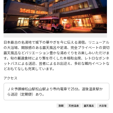
日本最古の名湯地で城下の華やぎを今に伝える湯宿。リニューアル
の大浴場、開放感のある露天風呂や足湯、完全プライベートの貸切
露天風呂などバリエーション豊かな湯めぐりをお楽しみいただけま
す。旬の厳選食材により贅を尽くした本格和会席、レトロなボンネ
ットバスによる送迎、芸者によるお出迎え、多彩な館内イベントな
どおもてなしも充実しています。
アクセス
ＪＲ予讃線松山駅松山駅より市内電車で25分。道後温泉駅か
ら送迎（定期便）あり。
旅館
天然温泉
露天風呂
大浴場