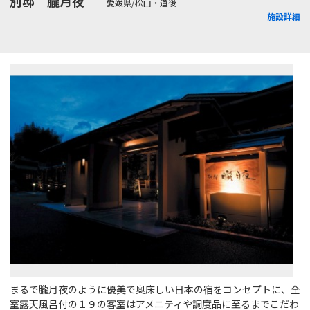
別邸 朧月夜
愛媛県/松山・道後
施設詳細
まるで朧月夜のように優美で奥床しい日本の宿をコンセプトに、全
室露天風呂付の１９の客室はアメニティや調度品に至るまでこだわ