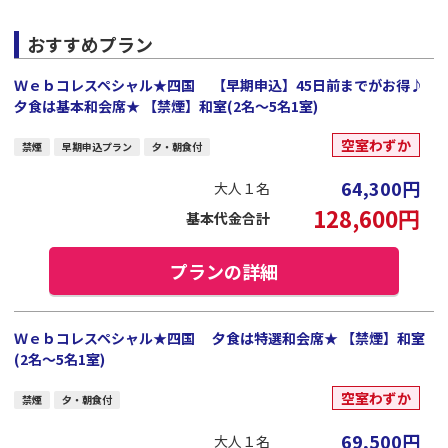
おすすめプラン
Ｗｅｂコレスペシャル★四国 【早期申込】45日前までがお得♪
夕食は基本和会席★ 【禁煙】和室(2名～5名1室)
空室わずか
禁煙
早期申込プラン
夕・朝食付
64,300
円
大人１名
128,600
円
基本代金合計
プランの詳細
Ｗｅｂコレスペシャル★四国 夕食は特選和会席★ 【禁煙】和室
(2名～5名1室)
空室わずか
禁煙
夕・朝食付
69,500
円
大人１名