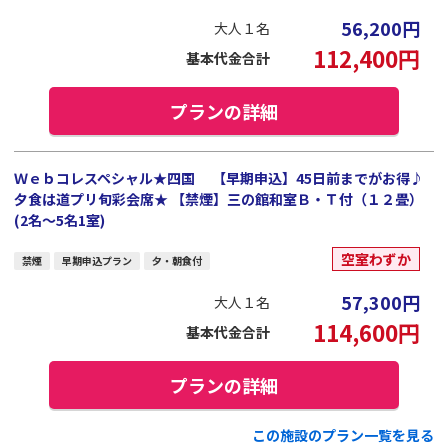
56,200
円
大人１名
112,400
円
基本代金合計
プランの詳細
Ｗｅｂコレスペシャル★四国 【早期申込】45日前までがお得♪
夕食は道プリ旬彩会席★ 【禁煙】三の館和室Ｂ・Ｔ付（１２畳）
(2名～5名1室)
空室わずか
禁煙
早期申込プラン
夕・朝食付
57,300
円
大人１名
114,600
円
基本代金合計
プランの詳細
この施設のプラン一覧を見る