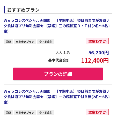
おすすめプラン
Ｗｅｂコレスペシャル★四国 【早期申込】45日前までがお得♪
夕食は道プリ旬彩会席★ 【禁煙】三の館和室Ｂ・Ｔ付(2名～5名1
室)
空室わずか
禁煙
早期申込プラン
夕・朝食付
56,200
円
大人１名
112,400
円
基本代金合計
プランの詳細
Ｗｅｂコレスペシャル★四国 【早期申込】45日前までがお得♪
夕食は道プリ旬彩会席★ 【禁煙】一の館和室Ｔ付Ｂ無(2名～6名1
室)
空室わずか
禁煙
早期申込プラン
夕・朝食付