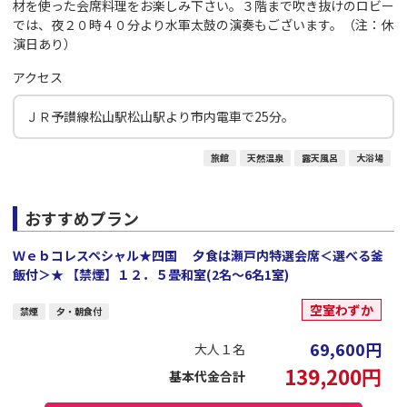
材を使った会席料理をお楽しみ下さい。３階まで吹き抜けのロビー
では、夜２０時４０分より水軍太鼓の演奏もございます。（注：休
演日あり）
アクセス
ＪＲ予讃線松山駅松山駅より市内電車で25分。
旅館
天然温泉
露天風呂
大浴場
おすすめプラン
Ｗｅｂコレスペシャル★四国 夕食は瀬戸内特選会席＜選べる釜
飯付＞★ 【禁煙】１２．５畳和室(2名～6名1室)
空室わずか
禁煙
夕・朝食付
69,600
円
大人１名
139,200
円
基本代金合計