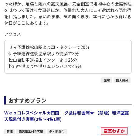
ったほか、足湯と離れの露天風呂、完全個室で地物中心の会席料理
を味わって頂ける食事処ほか、旅慣れた大人にこそ選ばれる隠れ宿
を目指しました。思いのまま、気の向くまま、本当に心から寛げる
休日がここにあります。
アクセス
ＪＲ予讃線松山駅より車・タクシーで20分
伊予鉄道線道後温泉駅より徒歩で8分
松山自動車道松山インターより25分
松山空港より空港リムジンバスで45分
旅館
露天風呂
おすすめプラン
Ｗｅｂコレスペシャル★四国 夕食は和会席★ 【禁煙】和洋室露
天風呂付き客室(2名～4名1室)
空室わずか
禁煙
露天風呂付き客室
夕・朝食付