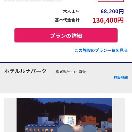
68,200
円
大人１名
136,400
円
基本代金合計
プランの詳細
この施設のプラン一覧を見る
ホテルルナパーク
愛媛県/松山・道後
施設詳細