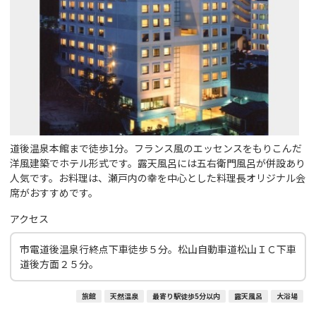
道後温泉本館まで徒歩1分。フランス風のエッセンスをもりこんだ
洋風建築でホテル形式です。露天風呂には五右衛門風呂が併設あり
人気です。お料理は、瀬戸内の幸を中心とした料理長オリジナル会
席がおすすめです。
アクセス
市電道後温泉行終点下車徒歩５分。松山自動車道松山ＩＣ下車
道後方面２５分。
旅館
天然温泉
最寄り駅徒歩5分以内
露天風呂
大浴場