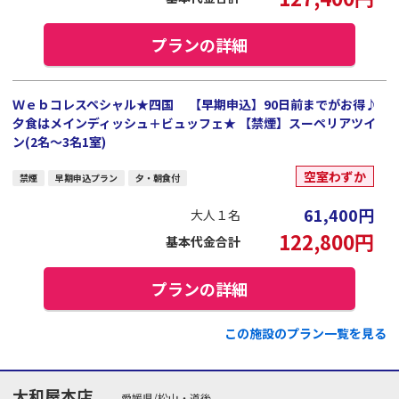
プランの詳細
Ｗｅｂコレスペシャル★四国 【早期申込】90日前までがお得♪
夕食はメインディッシュ＋ビュッフェ★ 【禁煙】スーペリアツイ
ン(2名～3名1室)
空室わずか
禁煙
早期申込プラン
夕・朝食付
61,400
円
大人１名
122,800
円
基本代金合計
プランの詳細
この施設のプラン一覧を見る
大和屋本店
愛媛県/松山・道後