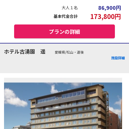
86,900
円
大人１名
173,800
円
基本代金合計
プランの詳細
ホテル古湧園 遥
愛媛県/松山・道後
施設詳細