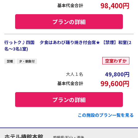
98,400
円
基本代金合計
プランの詳細
行っトク♪四国 夕食はあわび踊り焼き付会席★ 【禁煙】和室(2
名～3名1室)
空室わずか
禁煙
夕・朝食付
49,800
円
大人１名
99,600
円
基本代金合計
プランの詳細
この施設のプラン一覧を見る
ホテル椿館本館
愛媛県/松山・道後