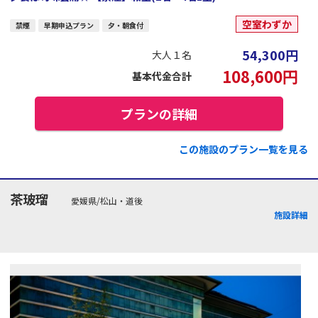
空室わずか
禁煙
早期申込プラン
夕・朝食付
54,300
円
大人１名
108,600
円
基本代金合計
プランの詳細
この施設のプラン一覧を見る
茶玻瑠
愛媛県/松山・道後
施設詳細