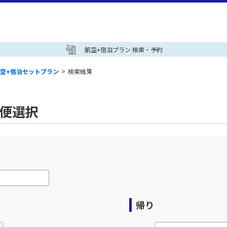
航空+宿泊プラン 検索・予約
空+宿泊セットプラン
>
検索結果
空便選択
帰り